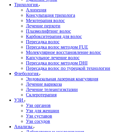
Трихология
Алопеция
Консультация трихолога
Мезотерапия волос
Лечение перхоти
Плазмолифтинг волос
Карбокситерапия для волос
Пересадка волос
Пересадка волос методом FUE
Молекулярное восстановление волос
Капсульное лечение волос
Пересадка волос методом DHI
Пересадка волос по турецкой технологии
Флебология
Эндовазальная лазерная коагуляция
Лечение варикоза
Лечение телеангиэктазии
Склеротерапия
УЗИ
Узи органов
Узи для женщин
Узи cуставов
Узи сосудов
Анализы
Лабораторные исследования