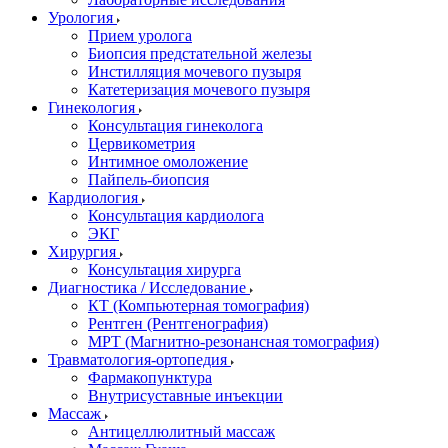
Урология
Прием уролога
Биопсия предстательной железы
Инстилляция мочевого пузыря
Катетеризация мочевого пузыря
Гинекология
Консультация гинеколога
Цервикометрия
Интимное омоложение
Пайпель-биопсия
Кардиология
Консультация кардиолога
ЭКГ
Хирургия
Консультация хирурга
Диагностика / Исследование
КТ (Компьютерная томография)
Рентген (Рентгенография)
МРТ (Магнитно-резонансная томография)
Травматология-ортопедия
Фармакопунктура
Внутрисуставные инъекции
Массаж
Антицеллюлитный массаж