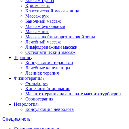
Массаж Гуаша
Криомассаж
Классический массаж лица
Массаж рук
Баночный массаж
Массаж буккальный
Массаж ног
Массаж шейно-воротниковой зоны
Лечебный массаж
Лимфодренажный массаж
Остеопатический массаж
Терапия
Консультация терапевта
Лечебные капельницы
Лаеннек терапия
Физиотерапия
Фонофорез
Кинезиотейпирование
Магнитотерапия на аппарате магнитотурботрон
Озонотерапия
Неврология
Консультация невролога
Специалисты
Специалисты клиники