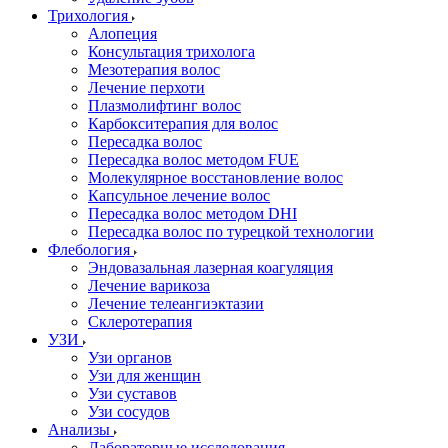
Трихология
Алопеция
Консультация трихолога
Мезотерапия волос
Лечение перхоти
Плазмолифтинг волос
Карбокситерапия для волос
Пересадка волос
Пересадка волос методом FUE
Молекулярное восстановление волос
Капсульное лечение волос
Пересадка волос методом DHI
Пересадка волос по турецкой технологии
Флебология
Эндовазальная лазерная коагуляция
Лечение варикоза
Лечение телеангиэктазии
Склеротерапия
УЗИ
Узи органов
Узи для женщин
Узи cуставов
Узи сосудов
Анализы
Лабораторные исследования