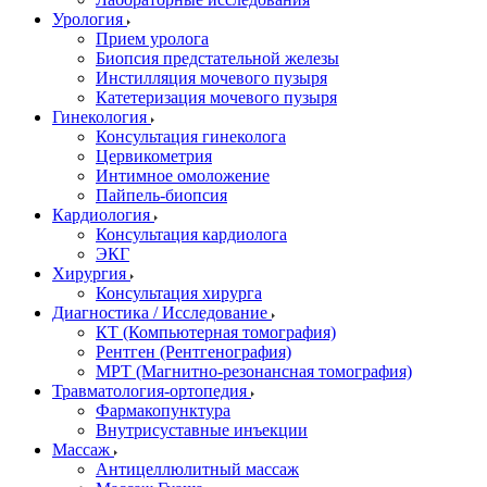
Урология
Прием уролога
Биопсия предстательной железы
Инстилляция мочевого пузыря
Катетеризация мочевого пузыря
Гинекология
Консультация гинеколога
Цервикометрия
Интимное омоложение
Пайпель-биопсия
Кардиология
Консультация кардиолога
ЭКГ
Хирургия
Консультация хирурга
Диагностика / Исследование
КТ (Компьютерная томография)
Рентген (Рентгенография)
МРТ (Магнитно-резонансная томография)
Травматология-ортопедия
Фармакопунктура
Внутрисуставные инъекции
Массаж
Антицеллюлитный массаж