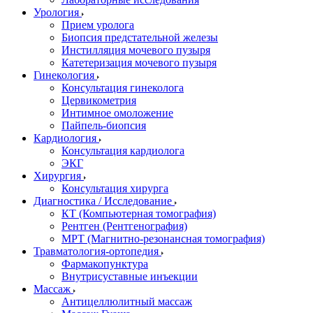
Урология
Прием уролога
Биопсия предстательной железы
Инстилляция мочевого пузыря
Катетеризация мочевого пузыря
Гинекология
Консультация гинеколога
Цервикометрия
Интимное омоложение
Пайпель-биопсия
Кардиология
Консультация кардиолога
ЭКГ
Хирургия
Консультация хирурга
Диагностика / Исследование
КТ (Компьютерная томография)
Рентген (Рентгенография)
МРТ (Магнитно-резонансная томография)
Травматология-ортопедия
Фармакопунктура
Внутрисуставные инъекции
Массаж
Антицеллюлитный массаж