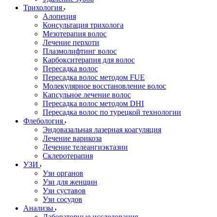
Трихология
Алопеция
Консультация трихолога
Мезотерапия волос
Лечение перхоти
Плазмолифтинг волос
Карбокситерапия для волос
Пересадка волос
Пересадка волос методом FUE
Молекулярное восстановление волос
Капсульное лечение волос
Пересадка волос методом DHI
Пересадка волос по турецкой технологии
Флебология
Эндовазальная лазерная коагуляция
Лечение варикоза
Лечение телеангиэктазии
Склеротерапия
УЗИ
Узи органов
Узи для женщин
Узи cуставов
Узи сосудов
Анализы
Лабораторные исследования