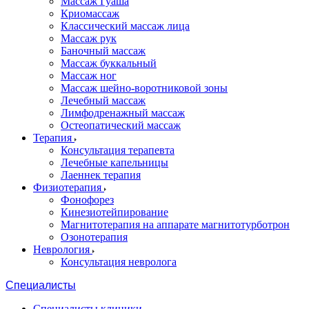
Массаж Гуаша
Криомассаж
Классический массаж лица
Массаж рук
Баночный массаж
Массаж буккальный
Массаж ног
Массаж шейно-воротниковой зоны
Лечебный массаж
Лимфодренажный массаж
Остеопатический массаж
Терапия
Консультация терапевта
Лечебные капельницы
Лаеннек терапия
Физиотерапия
Фонофорез
Кинезиотейпирование
Магнитотерапия на аппарате магнитотурботрон
Озонотерапия
Неврология
Консультация невролога
Специалисты
Специалисты клиники