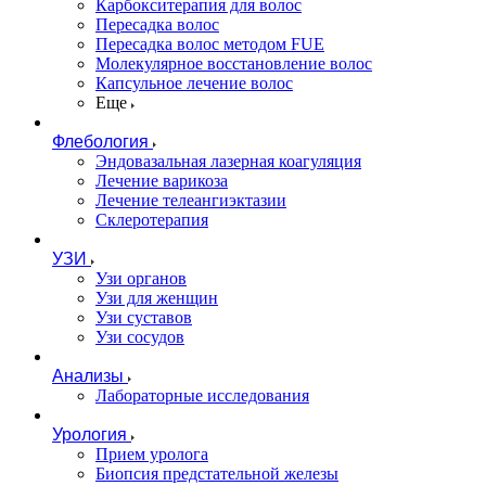
Карбокситерапия для волос
Пересадка волос
Пересадка волос методом FUE
Молекулярное восстановление волос
Капсульное лечение волос
Еще
Флебология
Эндовазальная лазерная коагуляция
Лечение варикоза
Лечение телеангиэктазии
Склеротерапия
УЗИ
Узи органов
Узи для женщин
Узи cуставов
Узи сосудов
Анализы
Лабораторные исследования
Урология
Прием уролога
Биопсия предстательной железы