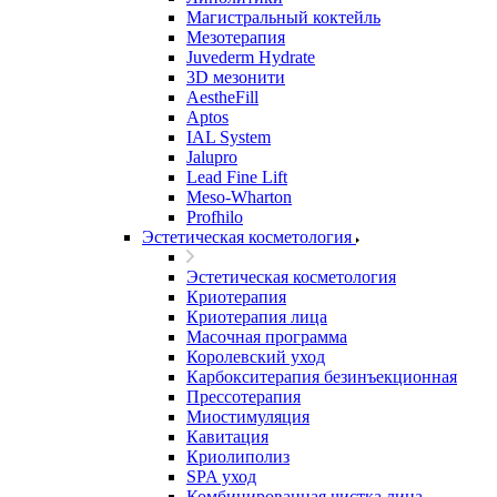
Магистральный коктейль
Мезотерапия
Juvederm Hydrate
3D мезонити
AestheFill
Aptos
IAL System
Jalupro
Lead Fine Lift
Meso-Wharton
Profhilo
Эстетическая косметология
Эстетическая косметология
Криотерапия
Криотерапия лица
Масочная программа
Королевский уход
Карбокситерапия безинъекционная
Прессотерапия
Миостимуляция
Кавитация
Криолиполиз
SPA уход
Комбинированная чистка лица