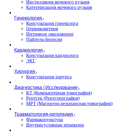
Инстилляция мочевого пузыря
Катетеризация мочевого пузыря
Гинекология
Консультация гинеколога
Цервикометрия
Интимное омоложение
Пайпель-биопсия
Кардиология
Консультация кардиолога
ЭКГ
Хирургия
Консультация хирурга
Диагностика / Исследование
КТ (Компьютерная томография)
Рентген (Рентгенография)
МРТ (Магнитно-резонансная томография)
Травматология-ортопедия
Фармакопунктура
Внутрисуставные инъекции