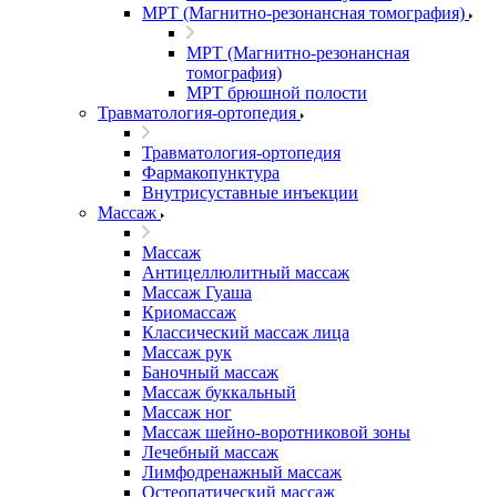
МРТ (Магнитно-резонансная томография)
МРТ (Магнитно-резонансная
томография)
МРТ брюшной полости
Травматология-ортопедия
Травматология-ортопедия
Фармакопунктура
Внутрисуставные инъекции
Массаж
Массаж
Антицеллюлитный массаж
Массаж Гуаша
Криомассаж
Классический массаж лица
Массаж рук
Баночный массаж
Массаж буккальный
Массаж ног
Массаж шейно-воротниковой зоны
Лечебный массаж
Лимфодренажный массаж
Остеопатический массаж