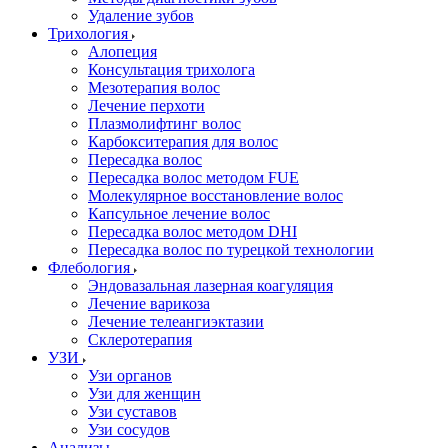
Удаление зубов
Трихология
Алопеция
Консультация трихолога
Мезотерапия волос
Лечение перхоти
Плазмолифтинг волос
Карбокситерапия для волос
Пересадка волос
Пересадка волос методом FUE
Молекулярное восстановление волос
Капсульное лечение волос
Пересадка волос методом DHI
Пересадка волос по турецкой технологии
Флебология
Эндовазальная лазерная коагуляция
Лечение варикоза
Лечение телеангиэктазии
Склеротерапия
УЗИ
Узи органов
Узи для женщин
Узи cуставов
Узи сосудов
Анализы