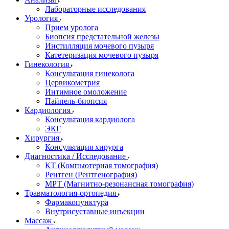
Лабораторные исследования
Урология
Прием уролога
Биопсия предстательной железы
Инстилляция мочевого пузыря
Катетеризация мочевого пузыря
Гинекология
Консультация гинеколога
Цервикометрия
Интимное омоложение
Пайпель-биопсия
Кардиология
Консультация кардиолога
ЭКГ
Хирургия
Консультация хирурга
Диагностика / Исследование
КТ (Компьютерная томография)
Рентген (Рентгенография)
МРТ (Магнитно-резонансная томография)
Травматология-ортопедия
Фармакопунктура
Внутрисуставные инъекции
Массаж