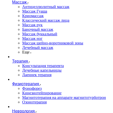
Массаж
Антицеллюлитный массаж
Массаж Гуаша
Криомассаж
Классический массаж лица
Массаж рук
Баночный массаж
Массаж буккальный
Массаж ног
Массаж шейно-воротниковой зоны
Лечебный массаж
Еще
Терапия
Консультация терапевта
Лечебные капельницы
Лаеннек терапия
Физиотерапия
Фонофорез
Кинезиотейпирование
Магнитотерапия на аппарате магнитотурботрон
Озонотерапия
Неврология