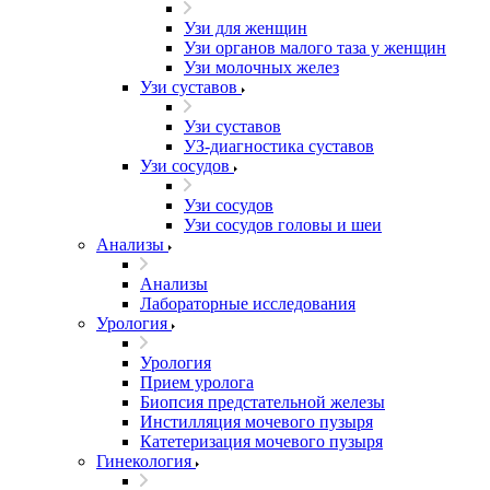
Узи для женщин
Узи органов малого таза у женщин
Узи молочных желез
Узи cуставов
Узи cуставов
УЗ-диагностика суставов
Узи сосудов
Узи сосудов
Узи сосудов головы и шеи
Анализы
Анализы
Лабораторные исследования
Урология
Урология
Прием уролога
Биопсия предстательной железы
Инстилляция мочевого пузыря
Катетеризация мочевого пузыря
Гинекология