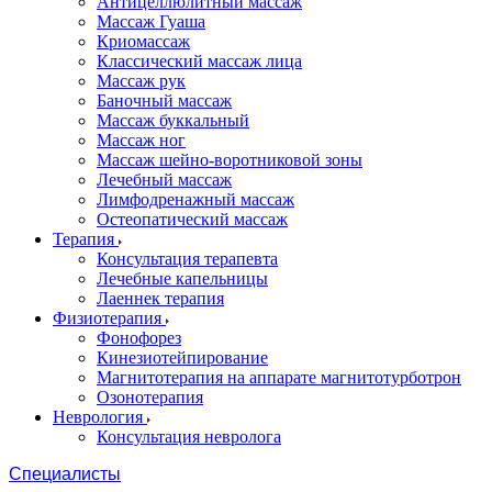
Антицеллюлитный массаж
Массаж Гуаша
Криомассаж
Классический массаж лица
Массаж рук
Баночный массаж
Массаж буккальный
Массаж ног
Массаж шейно-воротниковой зоны
Лечебный массаж
Лимфодренажный массаж
Остеопатический массаж
Терапия
Консультация терапевта
Лечебные капельницы
Лаеннек терапия
Физиотерапия
Фонофорез
Кинезиотейпирование
Магнитотерапия на аппарате магнитотурботрон
Озонотерапия
Неврология
Консультация невролога
Специалисты