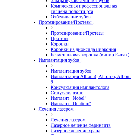
Ультразвуковая чистка зубов
Комплексная профессиональная
гигиена полости рта
Отбеливание зубов
Протезирование/Протезы
Протезирование/Протезы
Протезы
Коронки
Коронки из диоксида циркония
Безметалловая коронка (винир E-max)
Имплантация зубов
Имплантация зубов
Имплантация All-on-4, All-on-6, All-on-
8
Консультация имплантолога
Синус-лифтинг
Имплант "Nobel"
Имплант "Dentium"
Лечения лазером
Лечения лазером
Лазерное лечение фарингита
Лазерное лечение храпа