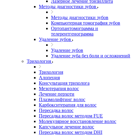
Лазерное лечение тонзиллита
Методы диагностики зубов
Методы диагностики зубов
Компьютерная томография зубов
Ортопантомограмма и
телерентгенограмма
Удаление зубов
Удаление зубов
Удаление зуба без боли и осложнений
Трихология
Трихология
Алопеция
Консультация трихолога
Мезотерапия волос
Лечение перхоти
Плазмолифтинг волос
Карбокситерапия для волос
Пересадка волос
Пересадка волос методом FUE
Молекулярное восстановление волос
Капсульное лечение волос
Пересадка волос методом DHI