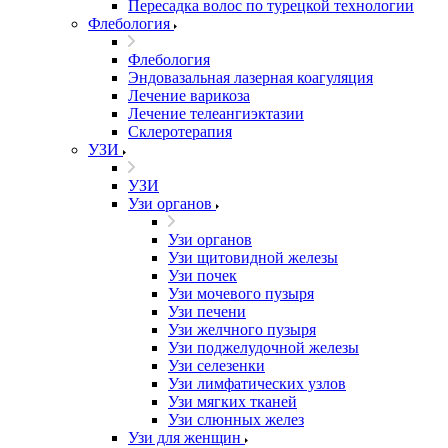
Пересадка волос по турецкой технологии
Флебология
Флебология
Эндовазальная лазерная коагуляция
Лечение варикоза
Лечение телеангиэктазии
Склеротерапия
УЗИ
УЗИ
Узи органов
Узи органов
Узи щитовидной железы
Узи почек
Узи мочевого пузыря
Узи печени
Узи желчного пузыря
Узи поджелудочной железы
Узи селезенки
Узи лимфатических узлов
Узи мягких тканей
Узи слюнных желез
Узи для женщин