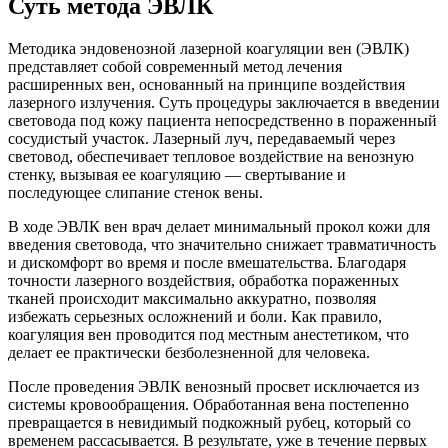
Суть метода ЭВЛК
Методика эндовенозной лазерной коагуляции вен (ЭВЛК)
представляет собой современный метод лечения
расширенных вен, основанный на принципе воздействия
лазерного излучения. Суть процедуры заключается в введении
световода под кожу пациента непосредственно в пораженный
сосудистый участок. Лазерный луч, передаваемый через
световод, обеспечивает тепловое воздействие на венозную
стенку, вызывая ее коагуляцию — свертывание и
последующее слипание стенок вены.
В ходе ЭВЛК вен врач делает минимальный прокол кожи для
введения световода, что значительно снижает травматичность
и дискомфорт во время и после вмешательства. Благодаря
точности лазерного воздействия, обработка пораженных
тканей происходит максимально аккуратно, позволяя
избежать серьезных осложнений и боли. Как правило,
коагуляция вен проводится под местным анестетиком, что
делает ее практически безболезненной для человека.
После проведения ЭВЛК венозный просвет исключается из
системы кровообращения. Обработанная вена постепенно
превращается в невидимый подкожный рубец, который со
временем рассасывается. В результате, уже в течение первых