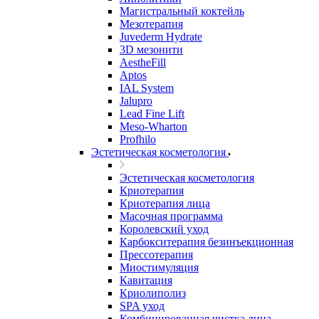
Магистральный коктейль
Мезотерапия
Juvederm Hydrate
3D мезонити
AestheFill
Aptos
IAL System
Jalupro
Lead Fine Lift
Meso-Wharton
Profhilo
Эстетическая косметология
Эстетическая косметология
Криотерапия
Криотерапия лица
Масочная программа
Королевский уход
Карбокситерапия безинъекционная
Прессотерапия
Миостимуляция
Кавитация
Криолиполиз
SPA уход
Комбинированная чистка лица