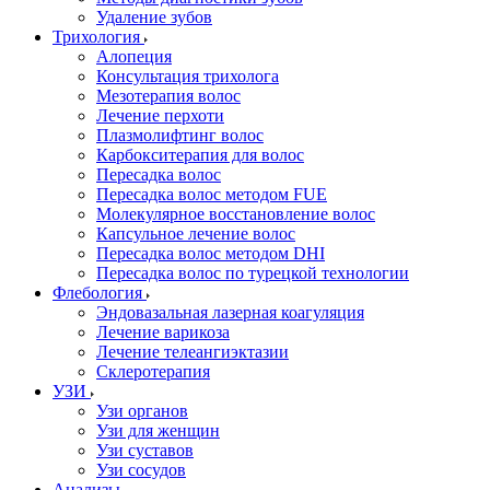
Удаление зубов
Трихология
Алопеция
Консультация трихолога
Мезотерапия волос
Лечение перхоти
Плазмолифтинг волос
Карбокситерапия для волос
Пересадка волос
Пересадка волос методом FUE
Молекулярное восстановление волос
Капсульное лечение волос
Пересадка волос методом DHI
Пересадка волос по турецкой технологии
Флебология
Эндовазальная лазерная коагуляция
Лечение варикоза
Лечение телеангиэктазии
Склеротерапия
УЗИ
Узи органов
Узи для женщин
Узи cуставов
Узи сосудов
Анализы