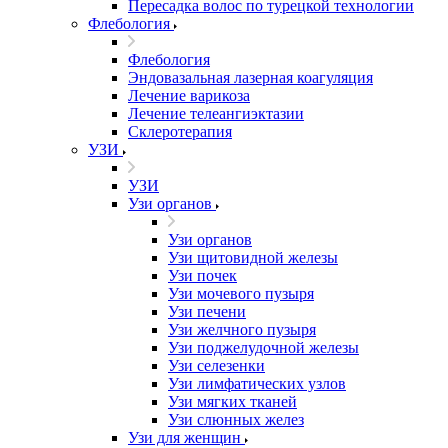
Пересадка волос по турецкой технологии
Флебология
Флебология
Эндовазальная лазерная коагуляция
Лечение варикоза
Лечение телеангиэктазии
Склеротерапия
УЗИ
УЗИ
Узи органов
Узи органов
Узи щитовидной железы
Узи почек
Узи мочевого пузыря
Узи печени
Узи желчного пузыря
Узи поджелудочной железы
Узи селезенки
Узи лимфатических узлов
Узи мягких тканей
Узи слюнных желез
Узи для женщин