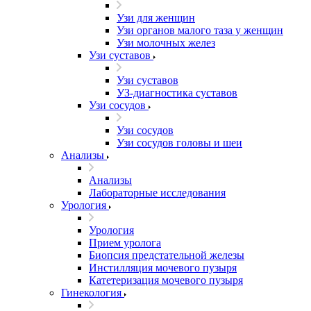
Узи для женщин
Узи органов малого таза у женщин
Узи молочных желез
Узи cуставов
Узи cуставов
УЗ-диагностика суставов
Узи сосудов
Узи сосудов
Узи сосудов головы и шеи
Анализы
Анализы
Лабораторные исследования
Урология
Урология
Прием уролога
Биопсия предстательной железы
Инстилляция мочевого пузыря
Катетеризация мочевого пузыря
Гинекология