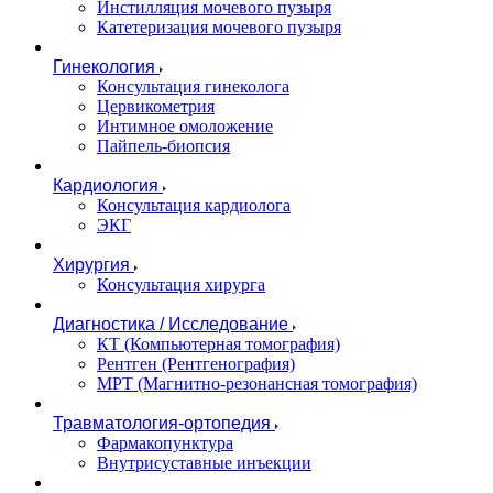
Инстилляция мочевого пузыря
Катетеризация мочевого пузыря
Гинекология
Консультация гинеколога
Цервикометрия
Интимное омоложение
Пайпель-биопсия
Кардиология
Консультация кардиолога
ЭКГ
Хирургия
Консультация хирурга
Диагностика / Исследование
КТ (Компьютерная томография)
Рентген (Рентгенография)
МРТ (Магнитно-резонансная томография)
Травматология-ортопедия
Фармакопунктура
Внутрисуставные инъекции