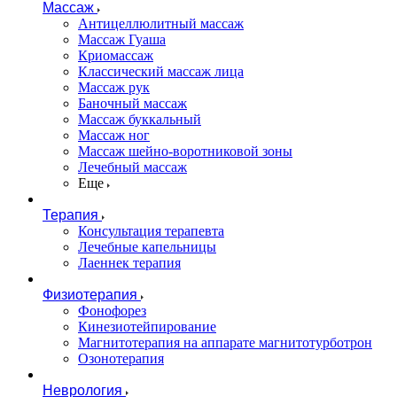
Массаж
Антицеллюлитный массаж
Массаж Гуаша
Криомассаж
Классический массаж лица
Массаж рук
Баночный массаж
Массаж буккальный
Массаж ног
Массаж шейно-воротниковой зоны
Лечебный массаж
Еще
Терапия
Консультация терапевта
Лечебные капельницы
Лаеннек терапия
Физиотерапия
Фонофорез
Кинезиотейпирование
Магнитотерапия на аппарате магнитотурботрон
Озонотерапия
Неврология