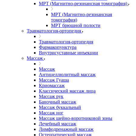
МРТ (Магнитно-резонансная томография)
МРТ (Магнитно-резонансная
томография)
МРТ брюшной полости
Травматология-ортопедия
Травматология-ортопедия
Фармакопунктура
Внутрисуставные инъекции
Массаж
Массаж
Антицеллюлитный массаж
Массаж Гуаша
Криомассаж
Классический массаж лица
Массаж рук
Баночный массаж
Массаж буккальный
Массаж ног
Массаж шейно-воротниковой зоны
Лечебный массаж
Лимфодренажный массаж
Остеопатический массаж