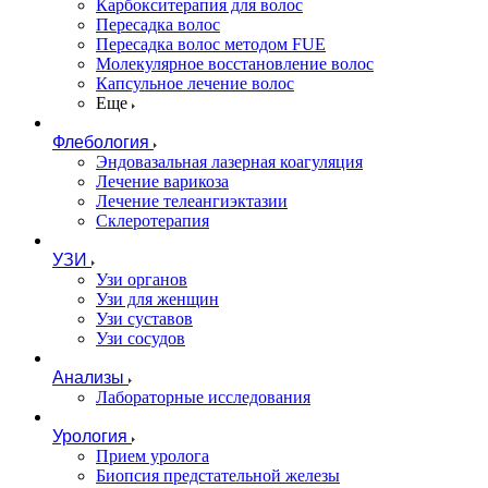
Карбокситерапия для волос
Пересадка волос
Пересадка волос методом FUE
Молекулярное восстановление волос
Капсульное лечение волос
Еще
Флебология
Эндовазальная лазерная коагуляция
Лечение варикоза
Лечение телеангиэктазии
Склеротерапия
УЗИ
Узи органов
Узи для женщин
Узи cуставов
Узи сосудов
Анализы
Лабораторные исследования
Урология
Прием уролога
Биопсия предстательной железы