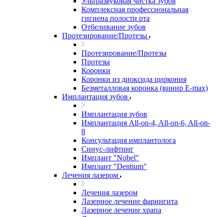
Ультразвуковая чистка зубов
Комплексная профессиональная
гигиена полости рта
Отбеливание зубов
Протезирование/Протезы
Протезирование/Протезы
Протезы
Коронки
Коронки из диоксида циркония
Безметалловая коронка (винир E-max)
Имплантация зубов
Имплантация зубов
Имплантация All-on-4, All-on-6, All-on-
8
Консультация имплантолога
Синус-лифтинг
Имплант "Nobel"
Имплант "Dentium"
Лечения лазером
Лечения лазером
Лазерное лечение фарингита
Лазерное лечение храпа