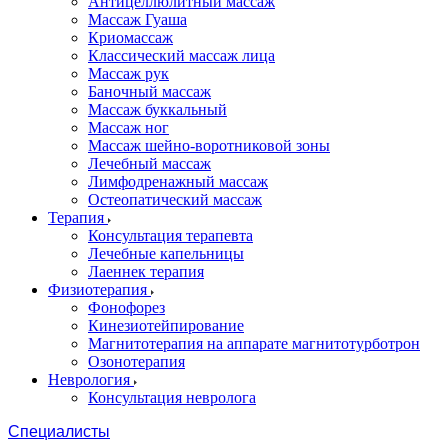
Антицеллюлитный массаж
Массаж Гуаша
Криомассаж
Классический массаж лица
Массаж рук
Баночный массаж
Массаж буккальный
Массаж ног
Массаж шейно-воротниковой зоны
Лечебный массаж
Лимфодренажный массаж
Остеопатический массаж
Терапия
Консультация терапевта
Лечебные капельницы
Лаеннек терапия
Физиотерапия
Фонофорез
Кинезиотейпирование
Магнитотерапия на аппарате магнитотурботрон
Озонотерапия
Неврология
Консультация невролога
Специалисты