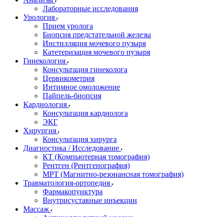
Лабораторные исследования
Урология
Прием уролога
Биопсия предстательной железы
Инстилляция мочевого пузыря
Катетеризация мочевого пузыря
Гинекология
Консультация гинеколога
Цервикометрия
Интимное омоложение
Пайпель-биопсия
Кардиология
Консультация кардиолога
ЭКГ
Хирургия
Консультация хирурга
Диагностика / Исследование
КТ (Компьютерная томография)
Рентген (Рентгенография)
МРТ (Магнитно-резонансная томография)
Травматология-ортопедия
Фармакопунктура
Внутрисуставные инъекции
Массаж