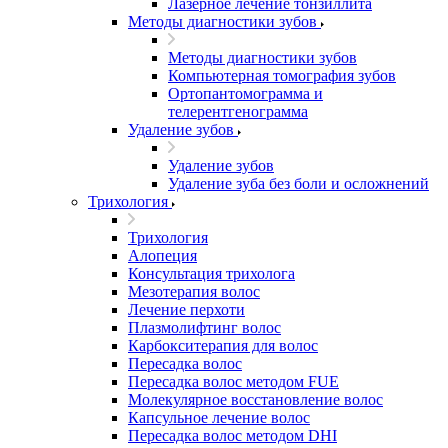
Лазерное лечение тонзиллита
Методы диагностики зубов
Методы диагностики зубов
Компьютерная томография зубов
Ортопантомограмма и
телерентгенограмма
Удаление зубов
Удаление зубов
Удаление зуба без боли и осложнений
Трихология
Трихология
Алопеция
Консультация трихолога
Мезотерапия волос
Лечение перхоти
Плазмолифтинг волос
Карбокситерапия для волос
Пересадка волос
Пересадка волос методом FUE
Молекулярное восстановление волос
Капсульное лечение волос
Пересадка волос методом DHI