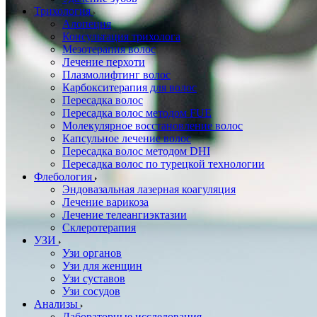
Трихология
Алопеция
Консультация трихолога
Мезотерапия волос
Лечение перхоти
Плазмолифтинг волос
Карбокситерапия для волос
Пересадка волос
Пересадка волос методом FUE
Молекулярное восстановление волос
Капсульное лечение волос
Пересадка волос методом DHI
Пересадка волос по турецкой технологии
Флебология
Эндовазальная лазерная коагуляция
Лечение варикоза
Лечение телеангиэктазии
Склеротерапия
УЗИ
Узи органов
Узи для женщин
Узи cуставов
Узи сосудов
Анализы
Лабораторные исследования