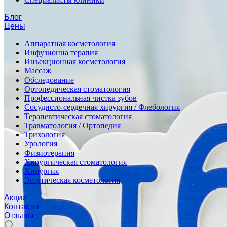
Блог
Цены
Аппаратная косметология
Инфузионна терапия
Инъекционная косметология
Массаж
Обследование
Ортопедическая стоматология
Профессиональная чистка зубов
Сосудисто-сердечная хирургия / Флебология
Терапевтическая стоматология
Травматология / Ортопедия
Трихология
Урология
Физиотерапия
Хирургическая стоматология
Хирургия
Эстетическая косметология
Акции
Контакты
Отзывы