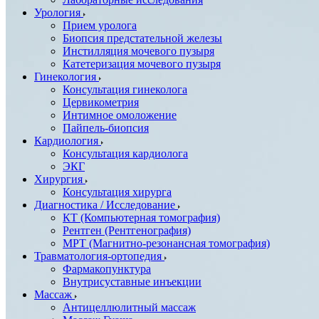
Урология
Прием уролога
Биопсия предстательной железы
Инстилляция мочевого пузыря
Катетеризация мочевого пузыря
Гинекология
Консультация гинеколога
Цервикометрия
Интимное омоложение
Пайпель-биопсия
Кардиология
Консультация кардиолога
ЭКГ
Хирургия
Консультация хирурга
Диагностика / Исследование
КТ (Компьютерная томография)
Рентген (Рентгенография)
МРТ (Магнитно-резонансная томография)
Травматология-ортопедия
Фармакопунктура
Внутрисуставные инъекции
Массаж
Антицеллюлитный массаж