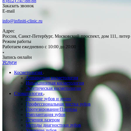
8 (812) 747-88-88
Заказать звонок
E-mail
info@infiniti-clinic.ru
Адрес
Россия, Санкт-Петербург, Московский проспект, дом 111, литер
Режим работы
Работаем ежедневно с
10:00 до 20:00
Запись онлайн
Услуги
Косметология
Аппаратная косметология
Инъекционная косметология
Эстетическая косметология
Стоматология
Лечение зубов и десен
Профессиональная чистка зубов
Протезирование/Протезы
Имплантация зубов
Лечения лазером
Методы диагностики зубов
Удаление зубов