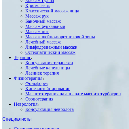
Массаж Гуаша
Криомассаж
Классический массаж лица
Массаж рук
Баночный массаж
Массаж буккальный
Массаж ног
Массаж шейно-воротниковой зоны
Лечебный массаж
Лимфодренажный массаж
Остеопатический массаж
Терапия
Консультация терапевта
Лечебные капельницы
Лаеннек терапия
Физиотерапия
Фонофорез
Кинезиотейпирование
Магнитотерапия на аппарате магнитотурботрон
Озонотерапия
Неврология
Консультация невролога
Специалисты
Специалисты клиники