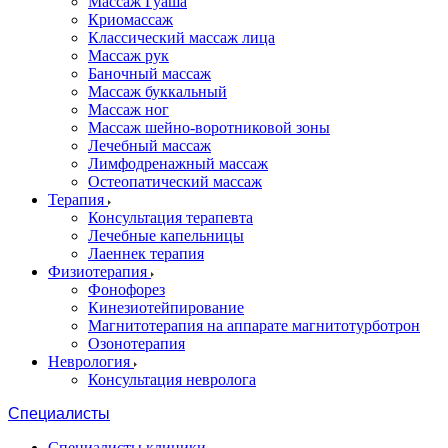
Массаж Гуаша
Криомассаж
Классический массаж лица
Массаж рук
Баночный массаж
Массаж буккальный
Массаж ног
Массаж шейно-воротниковой зоны
Лечебный массаж
Лимфодренажный массаж
Остеопатический массаж
Терапия
Консультация терапевта
Лечебные капельницы
Лаеннек терапия
Физиотерапия
Фонофорез
Кинезиотейпирование
Магнитотерапия на аппарате магнитотурботрон
Озонотерапия
Неврология
Консультация невролога
Специалисты
Специалисты клиники