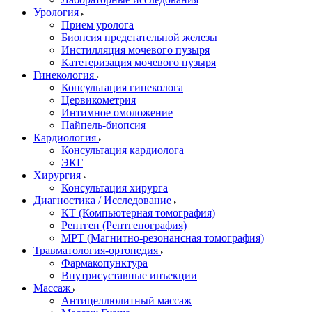
Урология
Прием уролога
Биопсия предстательной железы
Инстилляция мочевого пузыря
Катетеризация мочевого пузыря
Гинекология
Консультация гинеколога
Цервикометрия
Интимное омоложение
Пайпель-биопсия
Кардиология
Консультация кардиолога
ЭКГ
Хирургия
Консультация хирурга
Диагностика / Исследование
КТ (Компьютерная томография)
Рентген (Рентгенография)
МРТ (Магнитно-резонансная томография)
Травматология-ортопедия
Фармакопунктура
Внутрисуставные инъекции
Массаж
Антицеллюлитный массаж