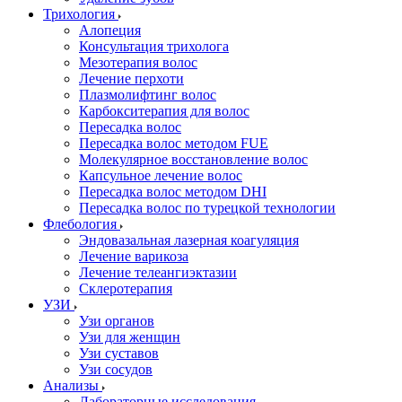
Трихология
Алопеция
Консультация трихолога
Мезотерапия волос
Лечение перхоти
Плазмолифтинг волос
Карбокситерапия для волос
Пересадка волос
Пересадка волос методом FUE
Молекулярное восстановление волос
Капсульное лечение волос
Пересадка волос методом DHI
Пересадка волос по турецкой технологии
Флебология
Эндовазальная лазерная коагуляция
Лечение варикоза
Лечение телеангиэктазии
Склеротерапия
УЗИ
Узи органов
Узи для женщин
Узи cуставов
Узи сосудов
Анализы
Лабораторные исследования