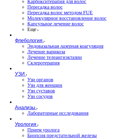
Карбокситерапия для волос
Пересадка волос
Пересадка волос методом FUE
Молекулярное восстановление волос
Капсульное лечение волос
Еще
Флебология
Эндовазальная лазерная коагуляция
Лечение варикоза
Лечение телеангиэктазии
Склеротерапия
УЗИ
Узи органов
Узи для женщин
Узи cуставов
Узи сосудов
Анализы
Лабораторные исследования
Урология
Прием уролога
Биопсия предстательной железы