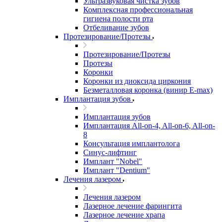
Ультразвуковая чистка зубов
Комплексная профессиональная
гигиена полости рта
Отбеливание зубов
Протезирование/Протезы
Протезирование/Протезы
Протезы
Коронки
Коронки из диоксида циркония
Безметалловая коронка (винир E-max)
Имплантация зубов
Имплантация зубов
Имплантация All-on-4, All-on-6, All-on-
8
Консультация имплантолога
Синус-лифтинг
Имплант "Nobel"
Имплант "Dentium"
Лечения лазером
Лечения лазером
Лазерное лечение фарингита
Лазерное лечение храпа