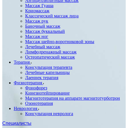
Антицеллюлитный массаж
Массаж Гуаша
Криомассаж
Классический массаж лица
Массаж рук
Баночный массаж
Массаж буккальный
Массаж ног
Массаж шейно-воротниковой зоны
Лечебный массаж
Лимфодренажный массаж
Остеопатический массаж
Терапия
Консультация терапевта
Лечебные капельницы
Лаеннек терапия
Физиотерапия
Фонофорез
Кинезиотейпирование
Магнитотерапия на аппарате магнитотурботрон
Озонотерапия
Неврология
Консультация невролога
Специалисты