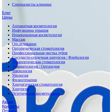
Специалисты клиники
Блог
Цены
Аппаратная косметология
Инфузионна терапия
Инъекционная косметология
Массаж
Обследование
Ортопедическая стоматология
Профессиональная чистка зубов
Сосудисто-сердечная хирургия / Флебология
Терапевтическая стоматология
Травматология / Ортопедия
Трихология
Урология
Физиотерапия
Хирургическая стоматология
Хирургия
Эстетическая косметология
Акции
Контакты
Отзывы