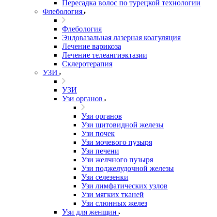
Пересадка волос по турецкой технологии
Флебология
Флебология
Эндовазальная лазерная коагуляция
Лечение варикоза
Лечение телеангиэктазии
Склеротерапия
УЗИ
УЗИ
Узи органов
Узи органов
Узи щитовидной железы
Узи почек
Узи мочевого пузыря
Узи печени
Узи желчного пузыря
Узи поджелудочной железы
Узи селезенки
Узи лимфатических узлов
Узи мягких тканей
Узи слюнных желез
Узи для женщин