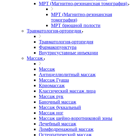
МРТ (Магнитно-резонансная томография)
МРТ (Магнитно-резонансная
томография)
МРТ брюшной полости
Травматология-ортопедия
Травматология-ортопедия
Фармакопунктура
Внутрисуставные инъекции
Массаж
Массаж
Антицеллюлитный массаж
Массаж Гуаша
Криомассаж
Классический массаж лица
Массаж рук
Баночный массаж
Массаж буккальный
Массаж ног
Массаж шейно-воротниковой зоны
Лечебный массаж
Лимфодренажный массаж
Остеопатический массаж