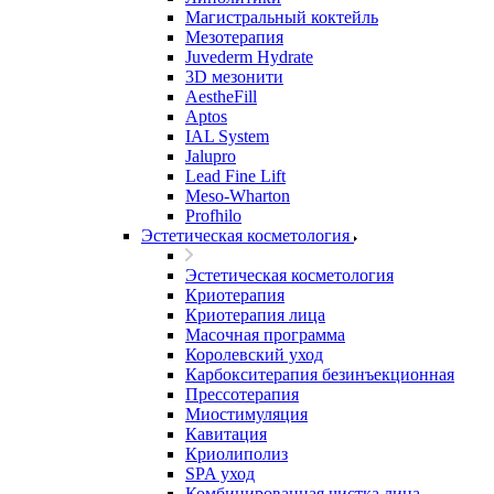
Магистральный коктейль
Мезотерапия
Juvederm Hydrate
3D мезонити
AestheFill
Aptos
IAL System
Jalupro
Lead Fine Lift
Meso-Wharton
Profhilo
Эстетическая косметология
Эстетическая косметология
Криотерапия
Криотерапия лица
Масочная программа
Королевский уход
Карбокситерапия безинъекционная
Прессотерапия
Миостимуляция
Кавитация
Криолиполиз
SPA уход
Комбинированная чистка лица