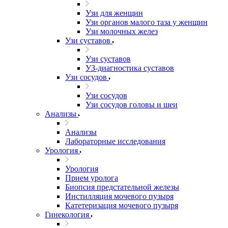
Узи для женщин
Узи органов малого таза у женщин
Узи молочных желез
Узи cуставов
Узи cуставов
УЗ-диагностика суставов
Узи сосудов
Узи сосудов
Узи сосудов головы и шеи
Анализы
Анализы
Лабораторные исследования
Урология
Урология
Прием уролога
Биопсия предстательной железы
Инстилляция мочевого пузыря
Катетеризация мочевого пузыря
Гинекология