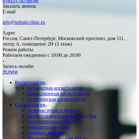
8 (812) 747-88-88
Заказать звонок
E-mail
info@infiniti-clinic.ru
Адрес
Россия, Санкт-Петербург, Московский проспект, дом 111,
литер А, помещение 2Н (3 этаж)
Режим работы
Работаем ежедневно с
10:00 до 20:00
Запись онлайн
Услуги
Косметология
Аппаратная косметология
Инъекционная косметология
Эстетическая косметология
Стоматология
Лечение зубов и десен
Профессиональная чистка зубов
Протезирование/Протезы
Имплантация зубов
Лечения лазером
Методы диагностики зубов