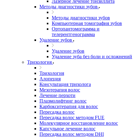
Лазерное лечение тонзиллита
Методы диагностики зубов
Методы диагностики зубов
Компьютерная томография зубов
Ортопантомограмма и
телерентгенограмма
Удаление зубов
Удаление зубов
Удаление зуба без боли и осложнений
Трихология
Трихология
Алопеция
Консультация трихолога
Мезотерапия волос
Лечение перхоти
Плазмолифтинг волос
Карбокситерапия для волос
Пересадка волос
Пересадка волос методом FUE
Молекулярное восстановление волос
Капсульное лечение волос
Пересадка волос методом DHI