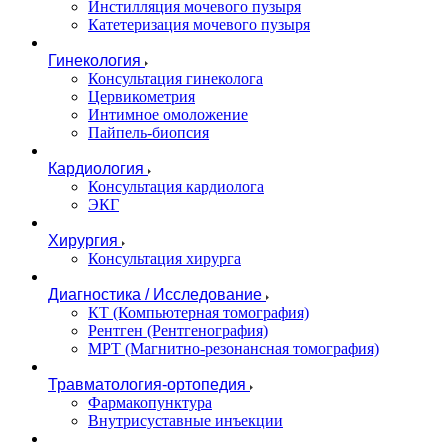
Инстилляция мочевого пузыря
Катетеризация мочевого пузыря
Гинекология
Консультация гинеколога
Цервикометрия
Интимное омоложение
Пайпель-биопсия
Кардиология
Консультация кардиолога
ЭКГ
Хирургия
Консультация хирурга
Диагностика / Исследование
КТ (Компьютерная томография)
Рентген (Рентгенография)
МРТ (Магнитно-резонансная томография)
Травматология-ортопедия
Фармакопунктура
Внутрисуставные инъекции