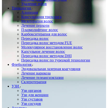
Удаление зубов
Трихология
Алопеция
Консультация трихолога
Мезотерапия волос
Лечение перхоти
Плазмолифтинг волос
Карбокситерапия для волос
Пересадка волос
Пересадка волос методом FUE
Молекулярное восстановление волос
Капсульное лечение волос
Пересадка волос методом DHI
Пересадка волос по турецкой технологии
Флебология
Эндовазальная лазерная коагуляция
Лечение варикоза
Лечение телеангиэктазии
Склеротерапия
УЗИ
Узи органов
Узи для женщин
Узи cуставов
Узи сосудов
Анализы