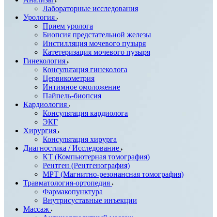
Лабораторные исследования
Урология
Прием уролога
Биопсия предстательной железы
Инстилляция мочевого пузыря
Катетеризация мочевого пузыря
Гинекология
Консультация гинеколога
Цервикометрия
Интимное омоложение
Пайпель-биопсия
Кардиология
Консультация кардиолога
ЭКГ
Хирургия
Консультация хирурга
Диагностика / Исследование
КТ (Компьютерная томография)
Рентген (Рентгенография)
МРТ (Магнитно-резонансная томография)
Травматология-ортопедия
Фармакопунктура
Внутрисуставные инъекции
Массаж