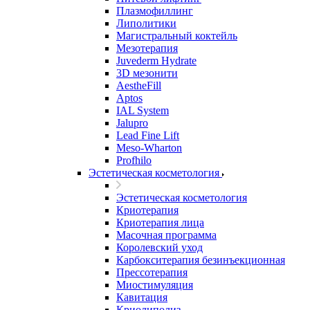
Плазмофиллинг
Липолитики
Магистральный коктейль
Мезотерапия
Juvederm Hydrate
3D мезонити
AestheFill
Aptos
IAL System
Jalupro
Lead Fine Lift
Meso-Wharton
Profhilo
Эстетическая косметология
Эстетическая косметология
Криотерапия
Криотерапия лица
Масочная программа
Королевский уход
Карбокситерапия безинъекционная
Прессотерапия
Миостимуляция
Кавитация
Криолиполиз