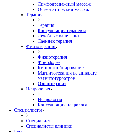
Лимфодренажный массаж
Остеопатический массаж
Терапия
Терапия
Консультация терапевта
Лечебные капельницы
Лаеннек терапия
Физиотерапия
Физиотерапия
Фонофорез
Кинезиотейпирование
Магнитотерапия на аппарате
магнитотурботрон
Озонотерапия
Неврология
Неврология
Консультация невролога
Специалисты
Специалисты
Специалисты клиники
Блог