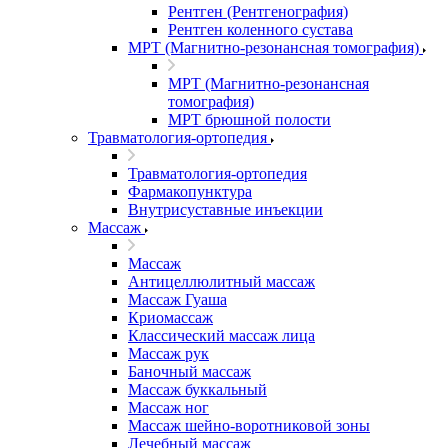
Рентген (Рентгенография)
Рентген коленного сустава
МРТ (Магнитно-резонансная томография)
МРТ (Магнитно-резонансная
томография)
МРТ брюшной полости
Травматология-ортопедия
Травматология-ортопедия
Фармакопунктура
Внутрисуставные инъекции
Массаж
Массаж
Антицеллюлитный массаж
Массаж Гуаша
Криомассаж
Классический массаж лица
Массаж рук
Баночный массаж
Массаж буккальный
Массаж ног
Массаж шейно-воротниковой зоны
Лечебный массаж