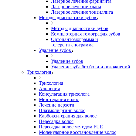
Лазерное лечение фарингита
Лазерное лечение храпа
Лазерное лечение тонзиллита
Методы диагностики зубов
Методы диагностики зубов
Компьютерная томография зубов
Ортопантомограмма и
телерентгенограмма
Удаление зубов
Удаление зубов
Удаление зуба без боли и осложнений
Трихология
Трихология
Алопеция
Консультация трихолога
Мезотерапия волос
Лечение перхоти
Плазмолифтинг волос
Карбокситерапия для волос
Пересадка волос
Пересадка волос методом FUE
Молекулярное восстановление волос