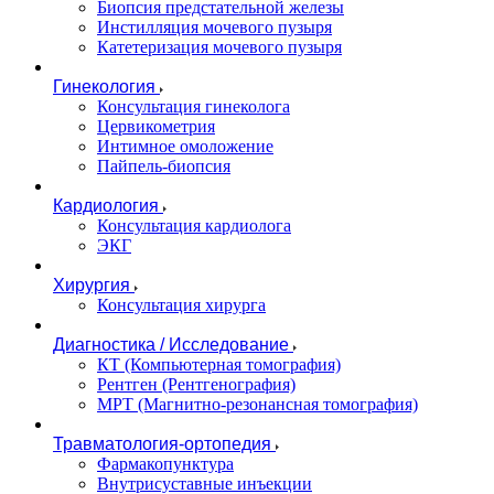
Биопсия предстательной железы
Инстилляция мочевого пузыря
Катетеризация мочевого пузыря
Гинекология
Консультация гинеколога
Цервикометрия
Интимное омоложение
Пайпель-биопсия
Кардиология
Консультация кардиолога
ЭКГ
Хирургия
Консультация хирурга
Диагностика / Исследование
КТ (Компьютерная томография)
Рентген (Рентгенография)
МРТ (Магнитно-резонансная томография)
Травматология-ортопедия
Фармакопунктура
Внутрисуставные инъекции