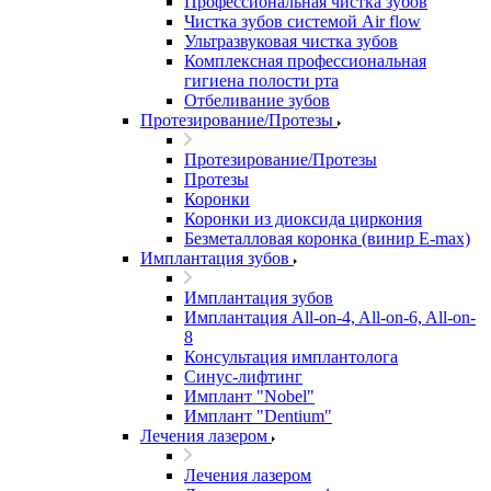
Профессиональная чистка зубов
Чистка зубов системой Air flow
Ультразвуковая чистка зубов
Комплексная профессиональная
гигиена полости рта
Отбеливание зубов
Протезирование/Протезы
Протезирование/Протезы
Протезы
Коронки
Коронки из диоксида циркония
Безметалловая коронка (винир E-max)
Имплантация зубов
Имплантация зубов
Имплантация All-on-4, All-on-6, All-on-
8
Консультация имплантолога
Синус-лифтинг
Имплант "Nobel"
Имплант "Dentium"
Лечения лазером
Лечения лазером