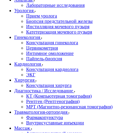
Лабораторные исследования
Урология
Прием уролога
Биопсия предстательной железы
Инстилляция мочевого пузыря
Катетеризация мочевого пузыря
Гинекология
Консультация гинеколога
Цервикометрия
Интимное омоложение
Пайпель-биопсия
Кардиология
Консультация кардиолога
ЭКГ
Хирургия
Консультация хирурга
Диагностика / Исследование
КТ (Компьютерная томография)
Рентген (Рентгенография)
МРТ (Магнитно-резонансная томография)
Травматология-ортопедия
Фармакопунктура
Внутрисуставные инъекции
Массаж