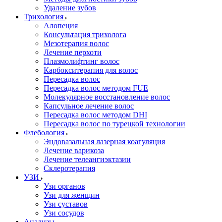
Удаление зубов
Трихология
Алопеция
Консультация трихолога
Мезотерапия волос
Лечение перхоти
Плазмолифтинг волос
Карбокситерапия для волос
Пересадка волос
Пересадка волос методом FUE
Молекулярное восстановление волос
Капсульное лечение волос
Пересадка волос методом DHI
Пересадка волос по турецкой технологии
Флебология
Эндовазальная лазерная коагуляция
Лечение варикоза
Лечение телеангиэктазии
Склеротерапия
УЗИ
Узи органов
Узи для женщин
Узи cуставов
Узи сосудов
Анализы