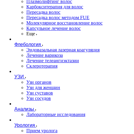
Плазмолифтинг волос
Карбокситерапия для волос
Пересадка волос
Пересадка волос методом FUE
Молекулярное восстановление волос
Капсульное лечение волос
Еще
Флебология
Эндовазальная лазерная коагуляция
Лечение варикоза
Лечение телеангиэктазии
Склеротерапия
УЗИ
Узи органов
Узи для женщин
Узи cуставов
Узи сосудов
Анализы
Лабораторные исследования
Урология
Прием уролога