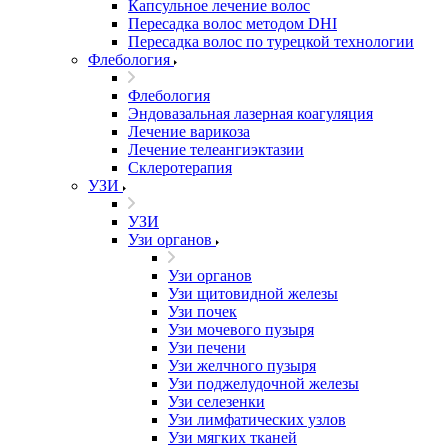
Капсульное лечение волос
Пересадка волос методом DHI
Пересадка волос по турецкой технологии
Флебология
Флебология
Эндовазальная лазерная коагуляция
Лечение варикоза
Лечение телеангиэктазии
Склеротерапия
УЗИ
УЗИ
Узи органов
Узи органов
Узи щитовидной железы
Узи почек
Узи мочевого пузыря
Узи печени
Узи желчного пузыря
Узи поджелудочной железы
Узи селезенки
Узи лимфатических узлов
Узи мягких тканей