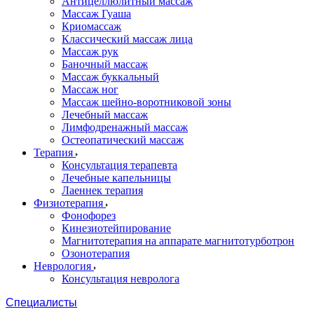
Антицеллюлитный массаж
Массаж Гуаша
Криомассаж
Классический массаж лица
Массаж рук
Баночный массаж
Массаж буккальный
Массаж ног
Массаж шейно-воротниковой зоны
Лечебный массаж
Лимфодренажный массаж
Остеопатический массаж
Терапия
Консультация терапевта
Лечебные капельницы
Лаеннек терапия
Физиотерапия
Фонофорез
Кинезиотейпирование
Магнитотерапия на аппарате магнитотурботрон
Озонотерапия
Неврология
Консультация невролога
Специалисты