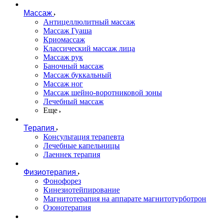
Массаж
Антицеллюлитный массаж
Массаж Гуаша
Криомассаж
Классический массаж лица
Массаж рук
Баночный массаж
Массаж буккальный
Массаж ног
Массаж шейно-воротниковой зоны
Лечебный массаж
Еще
Терапия
Консультация терапевта
Лечебные капельницы
Лаеннек терапия
Физиотерапия
Фонофорез
Кинезиотейпирование
Магнитотерапия на аппарате магнитотурботрон
Озонотерапия