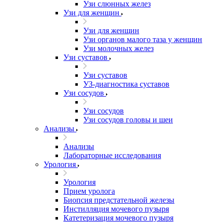
Узи слюнных желез
Узи для женщин
Узи для женщин
Узи органов малого таза у женщин
Узи молочных желез
Узи cуставов
Узи cуставов
УЗ-диагностика суставов
Узи сосудов
Узи сосудов
Узи сосудов головы и шеи
Анализы
Анализы
Лабораторные исследования
Урология
Урология
Прием уролога
Биопсия предстательной железы
Инстилляция мочевого пузыря
Катетеризация мочевого пузыря