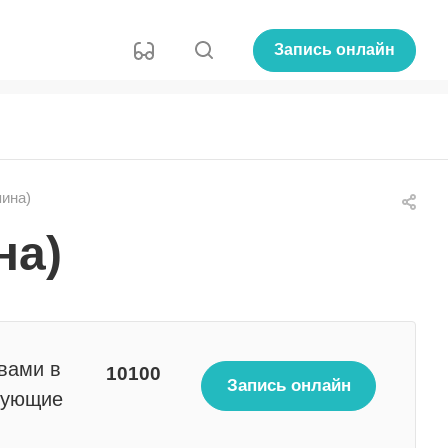
Запись онлайн
ина)
на)
вами в
10100
Запись онлайн
сующие