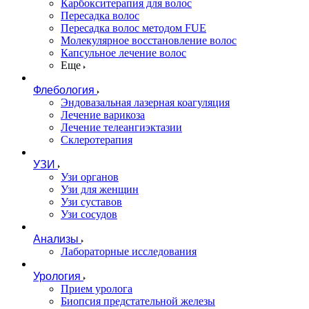
Карбокситерапия для волос
Пересадка волос
Пересадка волос методом FUE
Молекулярное восстановление волос
Капсульное лечение волос
Еще
Флебология
Эндовазальная лазерная коагуляция
Лечение варикоза
Лечение телеангиэктазии
Склеротерапия
УЗИ
Узи органов
Узи для женщин
Узи cуставов
Узи сосудов
Анализы
Лабораторные исследования
Урология
Прием уролога
Биопсия предстательной железы