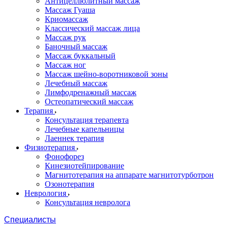
Антицеллюлитный массаж
Массаж Гуаша
Криомассаж
Классический массаж лица
Массаж рук
Баночный массаж
Массаж буккальный
Массаж ног
Массаж шейно-воротниковой зоны
Лечебный массаж
Лимфодренажный массаж
Остеопатический массаж
Терапия
Консультация терапевта
Лечебные капельницы
Лаеннек терапия
Физиотерапия
Фонофорез
Кинезиотейпирование
Магнитотерапия на аппарате магнитотурботрон
Озонотерапия
Неврология
Консультация невролога
Специалисты