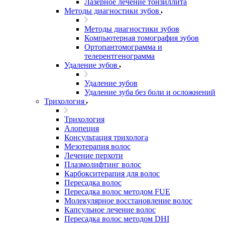
Лазерное лечение тонзиллита
Методы диагностики зубов
Методы диагностики зубов
Компьютерная томография зубов
Ортопантомограмма и
телерентгенограмма
Удаление зубов
Удаление зубов
Удаление зуба без боли и осложнений
Трихология
Трихология
Алопеция
Консультация трихолога
Мезотерапия волос
Лечение перхоти
Плазмолифтинг волос
Карбокситерапия для волос
Пересадка волос
Пересадка волос методом FUE
Молекулярное восстановление волос
Капсульное лечение волос
Пересадка волос методом DHI