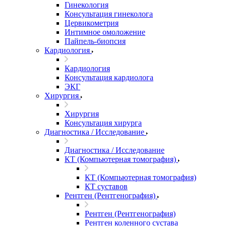
Гинекология
Консультация гинеколога
Цервикометрия
Интимное омоложение
Пайпель-биопсия
Кардиология
Кардиология
Консультация кардиолога
ЭКГ
Хирургия
Хирургия
Консультация хирурга
Диагностика / Исследование
Диагностика / Исследование
КТ (Компьютерная томография)
КТ (Компьютерная томография)
КТ суставов
Рентген (Рентгенография)
Рентген (Рентгенография)
Рентген коленного сустава