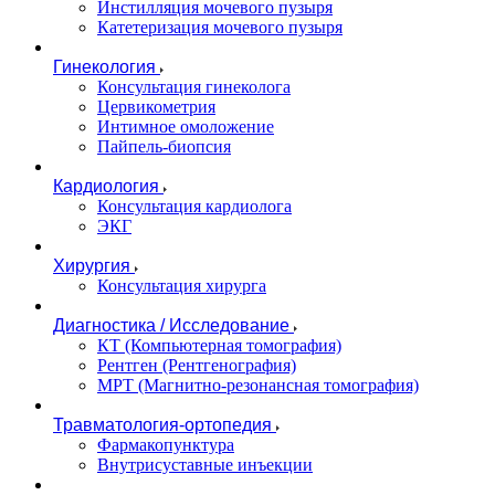
Инстилляция мочевого пузыря
Катетеризация мочевого пузыря
Гинекология
Консультация гинеколога
Цервикометрия
Интимное омоложение
Пайпель-биопсия
Кардиология
Консультация кардиолога
ЭКГ
Хирургия
Консультация хирурга
Диагностика / Исследование
КТ (Компьютерная томография)
Рентген (Рентгенография)
МРТ (Магнитно-резонансная томография)
Травматология-ортопедия
Фармакопунктура
Внутрисуставные инъекции