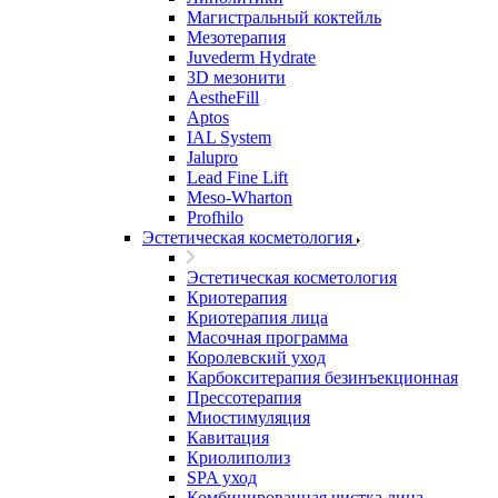
Магистральный коктейль
Мезотерапия
Juvederm Hydrate
3D мезонити
AestheFill
Aptos
IAL System
Jalupro
Lead Fine Lift
Meso-Wharton
Profhilo
Эстетическая косметология
Эстетическая косметология
Криотерапия
Криотерапия лица
Масочная программа
Королевский уход
Карбокситерапия безинъекционная
Прессотерапия
Миостимуляция
Кавитация
Криолиполиз
SPA уход
Комбинированная чистка лица