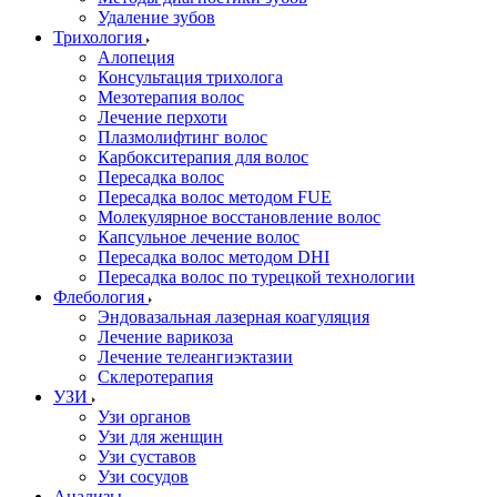
Удаление зубов
Трихология
Алопеция
Консультация трихолога
Мезотерапия волос
Лечение перхоти
Плазмолифтинг волос
Карбокситерапия для волос
Пересадка волос
Пересадка волос методом FUE
Молекулярное восстановление волос
Капсульное лечение волос
Пересадка волос методом DHI
Пересадка волос по турецкой технологии
Флебология
Эндовазальная лазерная коагуляция
Лечение варикоза
Лечение телеангиэктазии
Склеротерапия
УЗИ
Узи органов
Узи для женщин
Узи cуставов
Узи сосудов
Анализы