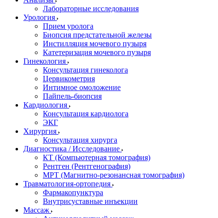
Лабораторные исследования
Урология
Прием уролога
Биопсия предстательной железы
Инстилляция мочевого пузыря
Катетеризация мочевого пузыря
Гинекология
Консультация гинеколога
Цервикометрия
Интимное омоложение
Пайпель-биопсия
Кардиология
Консультация кардиолога
ЭКГ
Хирургия
Консультация хирурга
Диагностика / Исследование
КТ (Компьютерная томография)
Рентген (Рентгенография)
МРТ (Магнитно-резонансная томография)
Травматология-ортопедия
Фармакопунктура
Внутрисуставные инъекции
Массаж