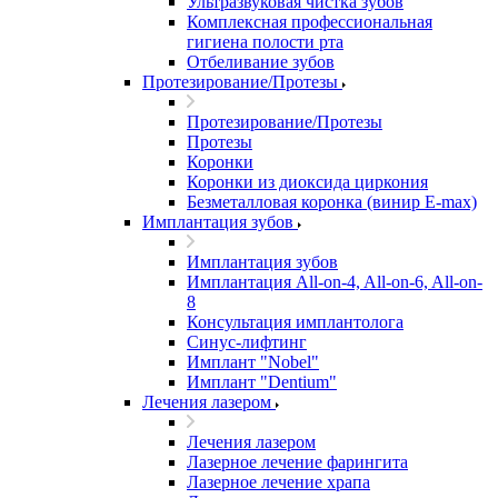
Ультразвуковая чистка зубов
Комплексная профессиональная
гигиена полости рта
Отбеливание зубов
Протезирование/Протезы
Протезирование/Протезы
Протезы
Коронки
Коронки из диоксида циркония
Безметалловая коронка (винир E-max)
Имплантация зубов
Имплантация зубов
Имплантация All-on-4, All-on-6, All-on-
8
Консультация имплантолога
Синус-лифтинг
Имплант "Nobel"
Имплант "Dentium"
Лечения лазером
Лечения лазером
Лазерное лечение фарингита
Лазерное лечение храпа