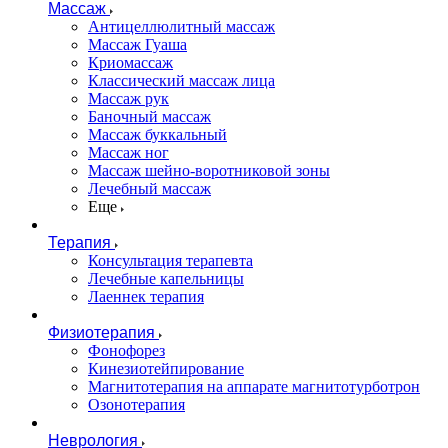
Массаж
Антицеллюлитный массаж
Массаж Гуаша
Криомассаж
Классический массаж лица
Массаж рук
Баночный массаж
Массаж буккальный
Массаж ног
Массаж шейно-воротниковой зоны
Лечебный массаж
Еще
Терапия
Консультация терапевта
Лечебные капельницы
Лаеннек терапия
Физиотерапия
Фонофорез
Кинезиотейпирование
Магнитотерапия на аппарате магнитотурботрон
Озонотерапия
Неврология