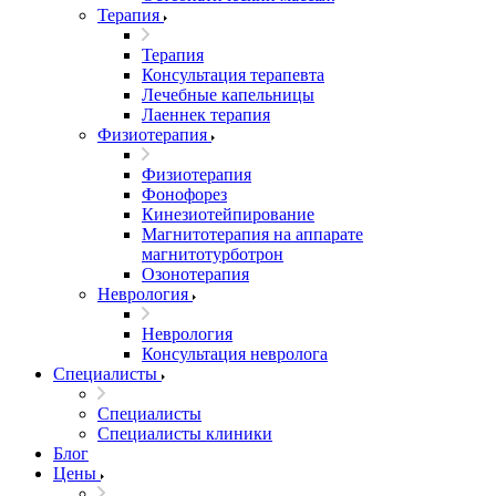
Терапия
Терапия
Консультация терапевта
Лечебные капельницы
Лаеннек терапия
Физиотерапия
Физиотерапия
Фонофорез
Кинезиотейпирование
Магнитотерапия на аппарате
магнитотурботрон
Озонотерапия
Неврология
Неврология
Консультация невролога
Специалисты
Специалисты
Специалисты клиники
Блог
Цены