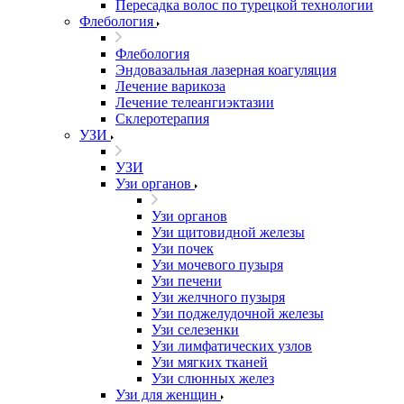
Пересадка волос по турецкой технологии
Флебология
Флебология
Эндовазальная лазерная коагуляция
Лечение варикоза
Лечение телеангиэктазии
Склеротерапия
УЗИ
УЗИ
Узи органов
Узи органов
Узи щитовидной железы
Узи почек
Узи мочевого пузыря
Узи печени
Узи желчного пузыря
Узи поджелудочной железы
Узи селезенки
Узи лимфатических узлов
Узи мягких тканей
Узи слюнных желез
Узи для женщин