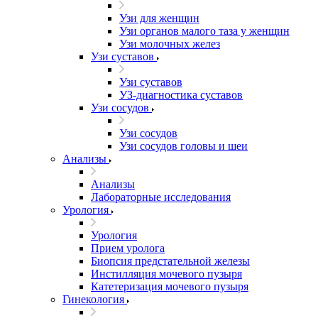
Узи для женщин
Узи органов малого таза у женщин
Узи молочных желез
Узи cуставов
Узи cуставов
УЗ-диагностика суставов
Узи сосудов
Узи сосудов
Узи сосудов головы и шеи
Анализы
Анализы
Лабораторные исследования
Урология
Урология
Прием уролога
Биопсия предстательной железы
Инстилляция мочевого пузыря
Катетеризация мочевого пузыря
Гинекология