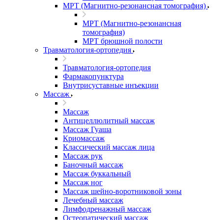
МРТ (Магнитно-резонансная томография)
МРТ (Магнитно-резонансная
томография)
МРТ брюшной полости
Травматология-ортопедия
Травматология-ортопедия
Фармакопунктура
Внутрисуставные инъекции
Массаж
Массаж
Антицеллюлитный массаж
Массаж Гуаша
Криомассаж
Классический массаж лица
Массаж рук
Баночный массаж
Массаж буккальный
Массаж ног
Массаж шейно-воротниковой зоны
Лечебный массаж
Лимфодренажный массаж
Остеопатический массаж