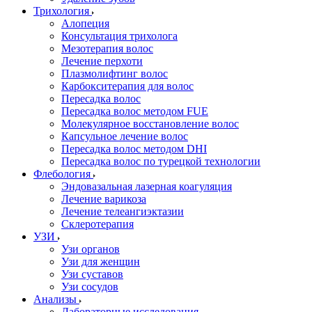
Трихология
Алопеция
Консультация трихолога
Мезотерапия волос
Лечение перхоти
Плазмолифтинг волос
Карбокситерапия для волос
Пересадка волос
Пересадка волос методом FUE
Молекулярное восстановление волос
Капсульное лечение волос
Пересадка волос методом DHI
Пересадка волос по турецкой технологии
Флебология
Эндовазальная лазерная коагуляция
Лечение варикоза
Лечение телеангиэктазии
Склеротерапия
УЗИ
Узи органов
Узи для женщин
Узи cуставов
Узи сосудов
Анализы
Лабораторные исследования