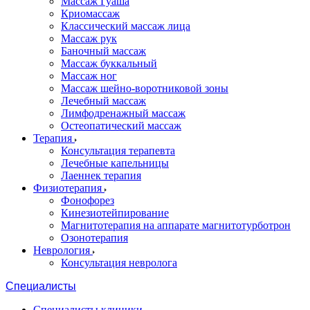
Массаж Гуаша
Криомассаж
Классический массаж лица
Массаж рук
Баночный массаж
Массаж буккальный
Массаж ног
Массаж шейно-воротниковой зоны
Лечебный массаж
Лимфодренажный массаж
Остеопатический массаж
Терапия
Консультация терапевта
Лечебные капельницы
Лаеннек терапия
Физиотерапия
Фонофорез
Кинезиотейпирование
Магнитотерапия на аппарате магнитотурботрон
Озонотерапия
Неврология
Консультация невролога
Специалисты
Специалисты клиники