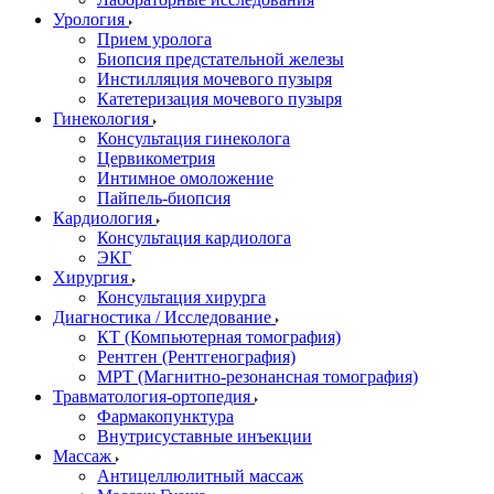
Урология
Прием уролога
Биопсия предстательной железы
Инстилляция мочевого пузыря
Катетеризация мочевого пузыря
Гинекология
Консультация гинеколога
Цервикометрия
Интимное омоложение
Пайпель-биопсия
Кардиология
Консультация кардиолога
ЭКГ
Хирургия
Консультация хирурга
Диагностика / Исследование
КТ (Компьютерная томография)
Рентген (Рентгенография)
МРТ (Магнитно-резонансная томография)
Травматология-ортопедия
Фармакопунктура
Внутрисуставные инъекции
Массаж
Антицеллюлитный массаж