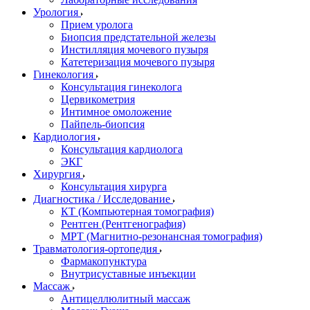
Урология
Прием уролога
Биопсия предстательной железы
Инстилляция мочевого пузыря
Катетеризация мочевого пузыря
Гинекология
Консультация гинеколога
Цервикометрия
Интимное омоложение
Пайпель-биопсия
Кардиология
Консультация кардиолога
ЭКГ
Хирургия
Консультация хирурга
Диагностика / Исследование
КТ (Компьютерная томография)
Рентген (Рентгенография)
МРТ (Магнитно-резонансная томография)
Травматология-ортопедия
Фармакопунктура
Внутрисуставные инъекции
Массаж
Антицеллюлитный массаж