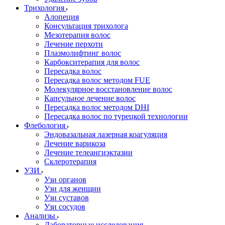
Трихология
Алопеция
Консультация трихолога
Мезотерапия волос
Лечение перхоти
Плазмолифтинг волос
Карбокситерапия для волос
Пересадка волос
Пересадка волос методом FUE
Молекулярное восстановление волос
Капсульное лечение волос
Пересадка волос методом DHI
Пересадка волос по турецкой технологии
Флебология
Эндовазальная лазерная коагуляция
Лечение варикоза
Лечение телеангиэктазии
Склеротерапия
УЗИ
Узи органов
Узи для женщин
Узи cуставов
Узи сосудов
Анализы
Лабораторные исследования