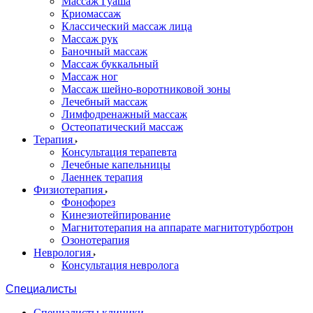
Массаж Гуаша
Криомассаж
Классический массаж лица
Массаж рук
Баночный массаж
Массаж буккальный
Массаж ног
Массаж шейно-воротниковой зоны
Лечебный массаж
Лимфодренажный массаж
Остеопатический массаж
Терапия
Консультация терапевта
Лечебные капельницы
Лаеннек терапия
Физиотерапия
Фонофорез
Кинезиотейпирование
Магнитотерапия на аппарате магнитотурботрон
Озонотерапия
Неврология
Консультация невролога
Специалисты
Специалисты клиники