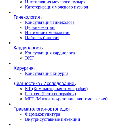
Инстилляция мочевого пузыря
Катетеризация мочевого пузыря
Гинекология
Консультация гинеколога
Цервикометрия
Интимное омоложение
Пайпель-биопсия
Кардиология
Консультация кардиолога
ЭКГ
Хирургия
Консультация хирурга
Диагностика / Исследование
КТ (Компьютерная томография)
Рентген (Рентгенография)
МРТ (Магнитно-резонансная томография)
Травматология-ортопедия
Фармакопунктура
Внутрисуставные инъекции