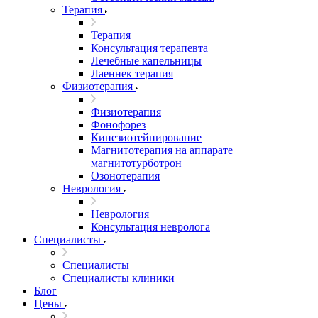
Терапия
Терапия
Консультация терапевта
Лечебные капельницы
Лаеннек терапия
Физиотерапия
Физиотерапия
Фонофорез
Кинезиотейпирование
Магнитотерапия на аппарате
магнитотурботрон
Озонотерапия
Неврология
Неврология
Консультация невролога
Специалисты
Специалисты
Специалисты клиники
Блог
Цены