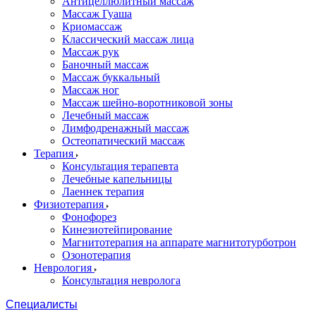
Антицеллюлитный массаж
Массаж Гуаша
Криомассаж
Классический массаж лица
Массаж рук
Баночный массаж
Массаж буккальный
Массаж ног
Массаж шейно-воротниковой зоны
Лечебный массаж
Лимфодренажный массаж
Остеопатический массаж
Терапия
Консультация терапевта
Лечебные капельницы
Лаеннек терапия
Физиотерапия
Фонофорез
Кинезиотейпирование
Магнитотерапия на аппарате магнитотурботрон
Озонотерапия
Неврология
Консультация невролога
Специалисты