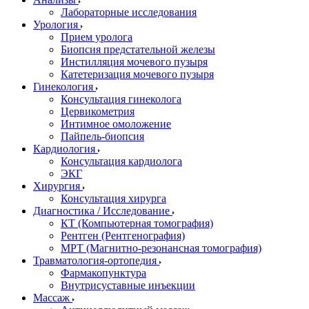
Лабораторные исследования
Урология
Прием уролога
Биопсия предстательной железы
Инстилляция мочевого пузыря
Катетеризация мочевого пузыря
Гинекология
Консультация гинеколога
Цервикометрия
Интимное омоложение
Пайпель-биопсия
Кардиология
Консультация кардиолога
ЭКГ
Хирургия
Консультация хирурга
Диагностика / Исследование
КТ (Компьютерная томография)
Рентген (Рентгенография)
МРТ (Магнитно-резонансная томография)
Травматология-ортопедия
Фармакопунктура
Внутрисуставные инъекции
Массаж