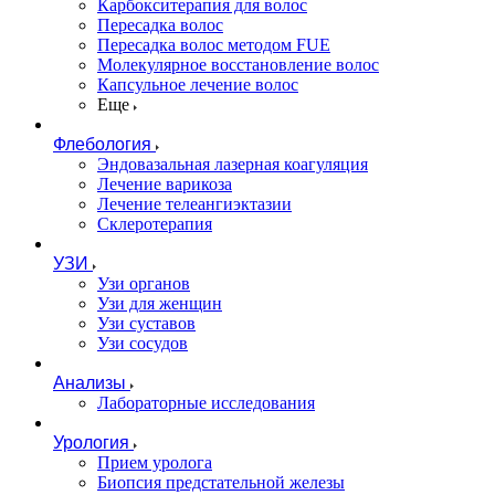
Карбокситерапия для волос
Пересадка волос
Пересадка волос методом FUE
Молекулярное восстановление волос
Капсульное лечение волос
Еще
Флебология
Эндовазальная лазерная коагуляция
Лечение варикоза
Лечение телеангиэктазии
Склеротерапия
УЗИ
Узи органов
Узи для женщин
Узи cуставов
Узи сосудов
Анализы
Лабораторные исследования
Урология
Прием уролога
Биопсия предстательной железы