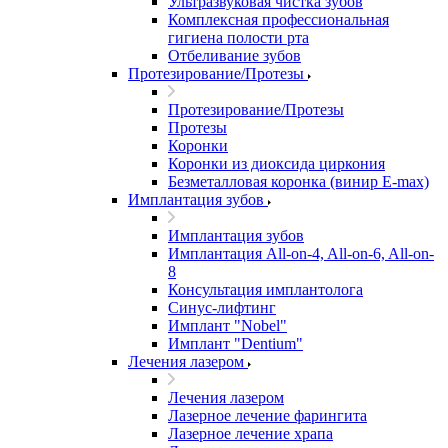
Ультразвуковая чистка зубов
Комплексная профессиональная
гигиена полости рта
Отбеливание зубов
Протезирование/Протезы
Протезирование/Протезы
Протезы
Коронки
Коронки из диоксида циркония
Безметалловая коронка (винир E-max)
Имплантация зубов
Имплантация зубов
Имплантация All-on-4, All-on-6, All-on-
8
Консультация имплантолога
Синус-лифтинг
Имплант "Nobel"
Имплант "Dentium"
Лечения лазером
Лечения лазером
Лазерное лечение фарингита
Лазерное лечение храпа