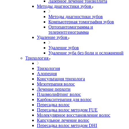
Лазерное лечение тонзиллита
Методы диагностики зубов
Методы диагностики зубов
Компьютерная томография зубов
Ортопантомограмма и
телерентгенограмма
Удаление зубов
Удаление зубов
Удаление зуба без боли и осложнений
Трихология
Трихология
Алопеция
Консультация трихолога
Мезотерапия волос
Лечение перхоти
Плазмолифтинг волос
Карбокситерапия для волос
Пересадка волос
Пересадка волос методом FUE
Молекулярное восстановление волос
Капсульное лечение волос
Пересадка волос методом DHI