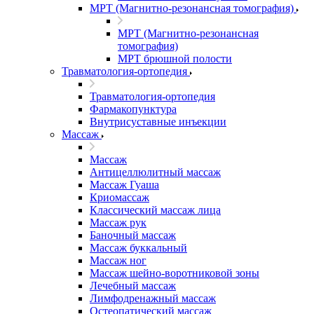
МРТ (Магнитно-резонансная томография)
МРТ (Магнитно-резонансная
томография)
МРТ брюшной полости
Травматология-ортопедия
Травматология-ортопедия
Фармакопунктура
Внутрисуставные инъекции
Массаж
Массаж
Антицеллюлитный массаж
Массаж Гуаша
Криомассаж
Классический массаж лица
Массаж рук
Баночный массаж
Массаж буккальный
Массаж ног
Массаж шейно-воротниковой зоны
Лечебный массаж
Лимфодренажный массаж
Остеопатический массаж