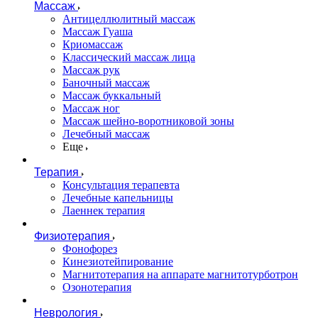
Массаж
Антицеллюлитный массаж
Массаж Гуаша
Криомассаж
Классический массаж лица
Массаж рук
Баночный массаж
Массаж буккальный
Массаж ног
Массаж шейно-воротниковой зоны
Лечебный массаж
Еще
Терапия
Консультация терапевта
Лечебные капельницы
Лаеннек терапия
Физиотерапия
Фонофорез
Кинезиотейпирование
Магнитотерапия на аппарате магнитотурботрон
Озонотерапия
Неврология