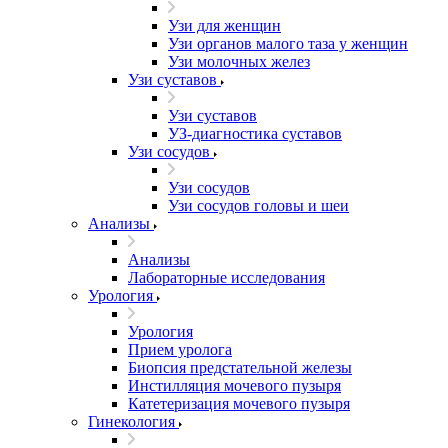
Узи для женщин
Узи органов малого таза у женщин
Узи молочных желез
Узи cуставов
Узи cуставов
УЗ-диагностика суставов
Узи сосудов
Узи сосудов
Узи сосудов головы и шеи
Анализы
Анализы
Лабораторные исследования
Урология
Урология
Прием уролога
Биопсия предстательной железы
Инстилляция мочевого пузыря
Катетеризация мочевого пузыря
Гинекология