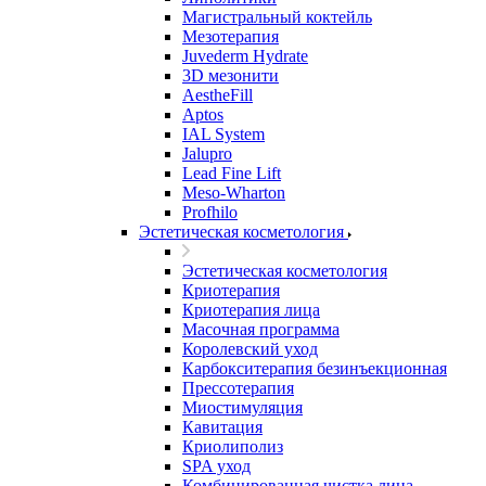
Магистральный коктейль
Мезотерапия
Juvederm Hydrate
3D мезонити
AestheFill
Aptos
IAL System
Jalupro
Lead Fine Lift
Meso-Wharton
Profhilo
Эстетическая косметология
Эстетическая косметология
Криотерапия
Криотерапия лица
Масочная программа
Королевский уход
Карбокситерапия безинъекционная
Прессотерапия
Миостимуляция
Кавитация
Криолиполиз
SPA уход
Комбинированная чистка лица