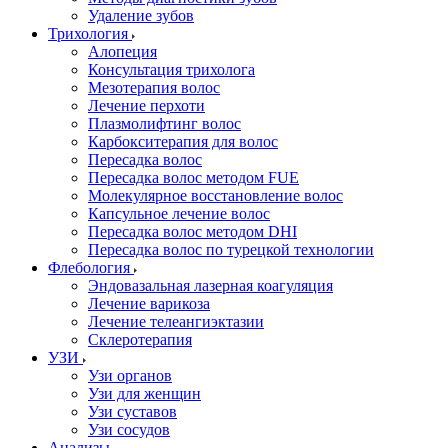
Удаление зубов
Трихология
Алопеция
Консультация трихолога
Мезотерапия волос
Лечение перхоти
Плазмолифтинг волос
Карбокситерапия для волос
Пересадка волос
Пересадка волос методом FUE
Молекулярное восстановление волос
Капсульное лечение волос
Пересадка волос методом DHI
Пересадка волос по турецкой технологии
Флебология
Эндовазальная лазерная коагуляция
Лечение варикоза
Лечение телеангиэктазии
Склеротерапия
УЗИ
Узи органов
Узи для женщин
Узи cуставов
Узи сосудов
Анализы