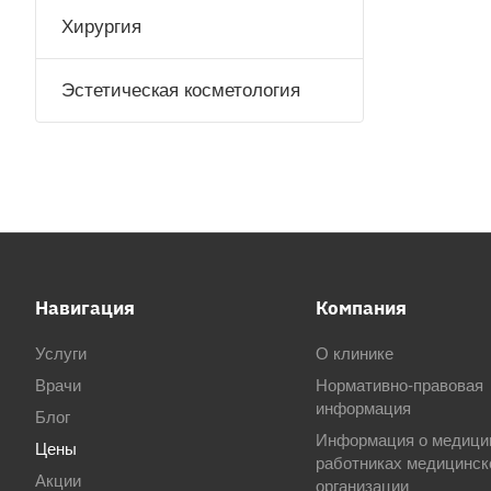
Хирургия
Эстетическая косметология
Навигация
Компания
Услуги
О клинике
Врачи
Нормативно-правовая
информация
Блог
Информация о медици
Цены
работниках медицинск
Акции
организации