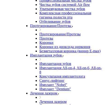
Профессиональная чистка зубов
Чистка зубов системой Air flow
Ультразвуковая чистка зубов
Комплексная профессиональная
гигиена полости рта
Отбеливание зубов
Протезирование/Протезы
Протезирование/Протезы
Протезы
Коронки
Коронки из диоксида циркония
Безметалловая коронка (винир E-max)
Имплантация зубов
Имплантация зубов
Имплантация All-on-4, All-on-6, All-on-
8
Консультация имплантолога
Синус-лифтинг
Имплант "Nobel"
Имплант "Dentium"
Лечения лазером
Лечения лазером