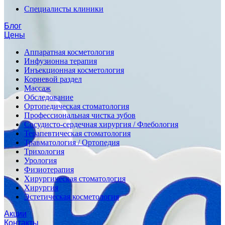
Специалисты клиники
Блог
Цены
Аппаратная косметология
Инфузионна терапия
Инъекционная косметология
Корневой раздел
Массаж
Обследование
Ортопедическая стоматология
Профессиональная чистка зубов
Сосудисто-сердечная хирургия / Флебология
Терапевтическая стоматология
Травматология / Ортопедия
Трихология
Урология
Физиотерапия
Хирургическая стоматология
Хирургия
Эстетическая косметология
Акции
Контакты