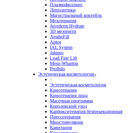
Плазмофиллинг
Липолитики
Магистральный коктейль
Мезотерапия
Juvederm Hydrate
3D мезонити
AestheFill
Aptos
IAL System
Jalupro
Lead Fine Lift
Meso-Wharton
Profhilo
Эстетическая косметология
Эстетическая косметология
Криотерапия
Криотерапия лица
Масочная программа
Королевский уход
Карбокситерапия безинъекционная
Прессотерапия
Миостимуляция
Кавитация
Криолиполиз