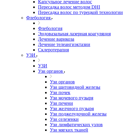
Капсульное лечение волос
Пересадка волос методом DHI
Пересадка волос по турецкой технологии
Флебология
Флебология
Эндовазальная лазерная коагуляция
Лечение варикоза
Лечение телеангиэктазии
Склеротерапия
УЗИ
УЗИ
Узи органов
Узи органов
Узи щитовидной железы
Узи почек
Узи мочевого пузыря
Узи печени
Узи желчного пузыря
Узи поджелудочной железы
Узи селезенки
Узи лимфатических узлов
Узи мягких тканей