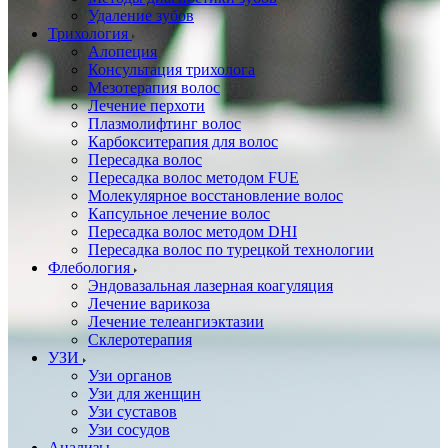
Удаление зубов
Трихология
Алопеция
Консультация трихолога
Мезотерапия волос
Лечение перхоти
Плазмолифтинг волос
Карбокситерапия для волос
Пересадка волос
Пересадка волос методом FUE
Молекулярное восстановление волос
Капсульное лечение волос
Пересадка волос методом DHI
Пересадка волос по турецкой технологии
Флебология
Эндовазальная лазерная коагуляция
Лечение варикоза
Лечение телеангиэктазии
Склеротерапия
УЗИ
Узи органов
Узи для женщин
Узи cуставов
Узи сосудов
Анализы