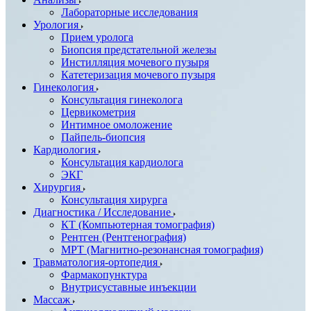
Лабораторные исследования
Урология
Прием уролога
Биопсия предстательной железы
Инстилляция мочевого пузыря
Катетеризация мочевого пузыря
Гинекология
Консультация гинеколога
Цервикометрия
Интимное омоложение
Пайпель-биопсия
Кардиология
Консультация кардиолога
ЭКГ
Хирургия
Консультация хирурга
Диагностика / Исследование
КТ (Компьютерная томография)
Рентген (Рентгенография)
МРТ (Магнитно-резонансная томография)
Травматология-ортопедия
Фармакопунктура
Внутрисуставные инъекции
Массаж