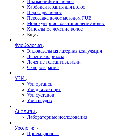
Плазмолифтинг волос
Карбокситерапия для волос
Пересадка волос
Пересадка волос методом FUE
Молекулярное восстановление волос
Капсульное лечение волос
Еще
Флебология
Эндовазальная лазерная коагуляция
Лечение варикоза
Лечение телеангиэктазии
Склеротерапия
УЗИ
Узи органов
Узи для женщин
Узи cуставов
Узи сосудов
Анализы
Лабораторные исследования
Урология
Прием уролога