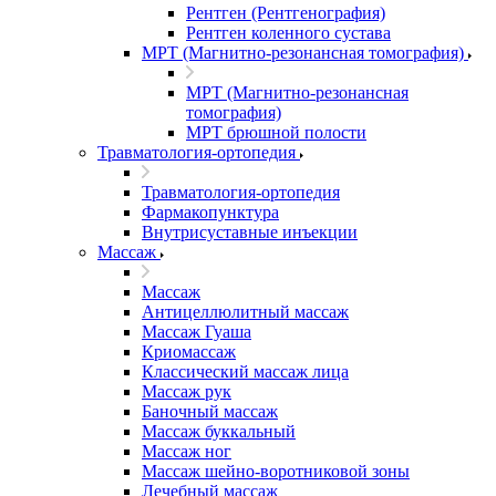
Рентген (Рентгенография)
Рентген коленного сустава
МРТ (Магнитно-резонансная томография)
МРТ (Магнитно-резонансная
томография)
МРТ брюшной полости
Травматология-ортопедия
Травматология-ортопедия
Фармакопунктура
Внутрисуставные инъекции
Массаж
Массаж
Антицеллюлитный массаж
Массаж Гуаша
Криомассаж
Классический массаж лица
Массаж рук
Баночный массаж
Массаж буккальный
Массаж ног
Массаж шейно-воротниковой зоны
Лечебный массаж