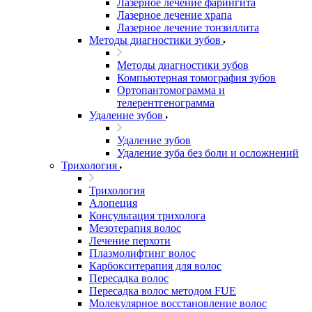
Лазерное лечение фарингита
Лазерное лечение храпа
Лазерное лечение тонзиллита
Методы диагностики зубов
Методы диагностики зубов
Компьютерная томография зубов
Ортопантомограмма и
телерентгенограмма
Удаление зубов
Удаление зубов
Удаление зуба без боли и осложнений
Трихология
Трихология
Алопеция
Консультация трихолога
Мезотерапия волос
Лечение перхоти
Плазмолифтинг волос
Карбокситерапия для волос
Пересадка волос
Пересадка волос методом FUE
Молекулярное восстановление волос