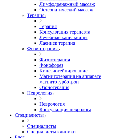
Лимфодренажный массаж
Остеопатический массаж
Терапия
Терапия
Консультация терапевта
Лечебные капельницы
Лаеннек терапия
Физиотерапия
Физиотерапия
Фонофорез
Кинезиотейпирование
Магнитотерапия на аппарате
магнитотурботрон
Озонотерапия
Неврология
Неврология
Консультация невролога
Специалисты
Специалисты
Специалисты клиники
Блог