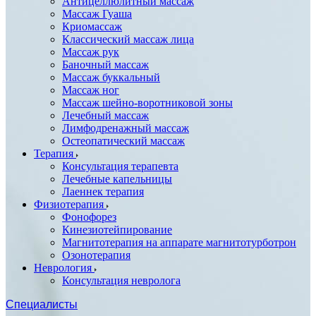
Антицеллюлитный массаж
Массаж Гуаша
Криомассаж
Классический массаж лица
Массаж рук
Баночный массаж
Массаж буккальный
Массаж ног
Массаж шейно-воротниковой зоны
Лечебный массаж
Лимфодренажный массаж
Остеопатический массаж
Терапия
Консультация терапевта
Лечебные капельницы
Лаеннек терапия
Физиотерапия
Фонофорез
Кинезиотейпирование
Магнитотерапия на аппарате магнитотурботрон
Озонотерапия
Неврология
Консультация невролога
Специалисты