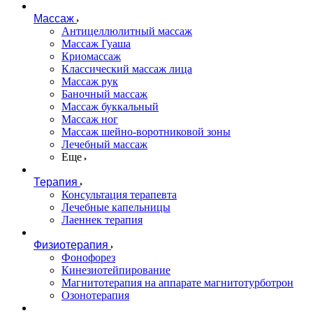
Массаж
Антицеллюлитный массаж
Массаж Гуаша
Криомассаж
Классический массаж лица
Массаж рук
Баночный массаж
Массаж буккальный
Массаж ног
Массаж шейно-воротниковой зоны
Лечебный массаж
Еще
Терапия
Консультация терапевта
Лечебные капельницы
Лаеннек терапия
Физиотерапия
Фонофорез
Кинезиотейпирование
Магнитотерапия на аппарате магнитотурботрон
Озонотерапия