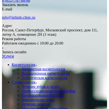
8 (812) 747-88-88
Заказать звонок
E-mail
info@infiniti-clinic.ru
Адрес
Россия, Санкт-Петербург, Московский проспект, дом 111,
литер А, помещение 2Н (3 этаж)
Режим работы
Работаем ежедневно с
10:00 до 20:00
Запись онлайн
Услуги
Косметология
Аппаратная косметология
Инъекционная косметология
Эстетическая косметология
Стоматология
Лечение зубов и десен
Профессиональная чистка зубов
Протезирование/Протезы
Имплантация зубов
Лечения лазером
Методы диагностики зубов