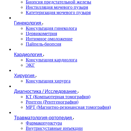
Биопсия предстательной железы
Инстилляция мочевого пузыря
Катетеризация мочевого пузыря
Гинекология
Консультация гинеколога
Цервикометрия
Интимное омоложение
Пайпель-биопсия
Кардиология
Консультация кардиолога
ЭКГ
Хирургия
Консультация хирурга
Диагностика / Исследование
КТ (Компьютерная томография)
Рентген (Рентгенография)
МРТ (Магнитно-резонансная томография)
Травматология-ортопедия
Фармакопунктура
Внутрисуставные инъекции