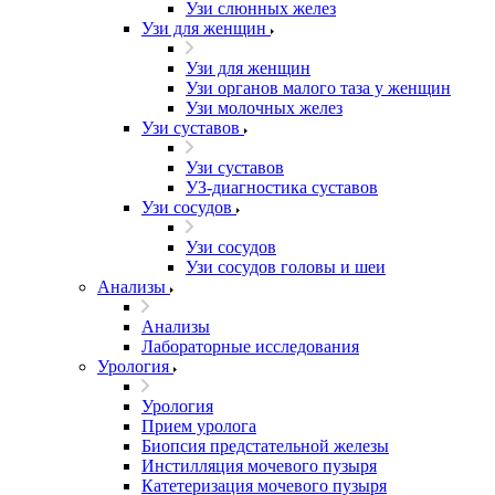
Узи слюнных желез
Узи для женщин
Узи для женщин
Узи органов малого таза у женщин
Узи молочных желез
Узи cуставов
Узи cуставов
УЗ-диагностика суставов
Узи сосудов
Узи сосудов
Узи сосудов головы и шеи
Анализы
Анализы
Лабораторные исследования
Урология
Урология
Прием уролога
Биопсия предстательной железы
Инстилляция мочевого пузыря
Катетеризация мочевого пузыря