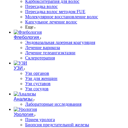
Карбокситерапия для волос
Пересадка волос
Пересадка волос методом FUE
Молекулярное восстановление волос
Капсульное лечение волос
Еще
Флебология
Эндовазальная лазерная коагуляция
Лечение варикоза
Лечение телеангиэктазии
Склеротерапия
УЗИ
Узи органов
Узи для женщин
Узи cуставов
Узи сосудов
Анализы
Лабораторные исследования
Урология
Прием уролога
Биопсия предстательной железы