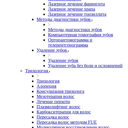
Лазерное лечение фарингита
Лазерное лечение храпа
Лазерное лечение тонзиллита
Методы диагностики зубов
Методы диагностики зубов
Компьютерная томография зубов
Ортопантомограмма и
телерентгенограмма
Удаление зубов
Удаление зубов
Удаление зуба без боли и осложнений
Трихология
Трихология
Алопеция
Консультация трихолога
Мезотерапия волос
Лечение перхоти
Плазмолифтинг волос
Карбокситерапия для волос
Пересадка волос
Пересадка волос методом FUE
Молекулярное восстановление волос