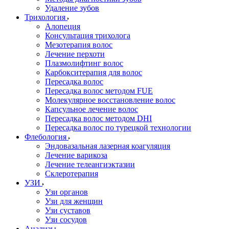
Удаление зубов
Трихология
Алопеция
Консультация трихолога
Мезотерапия волос
Лечение перхоти
Плазмолифтинг волос
Карбокситерапия для волос
Пересадка волос
Пересадка волос методом FUE
Молекулярное восстановление волос
Капсульное лечение волос
Пересадка волос методом DHI
Пересадка волос по турецкой технологии
Флебология
Эндовазальная лазерная коагуляция
Лечение варикоза
Лечение телеангиэктазии
Склеротерапия
УЗИ
Узи органов
Узи для женщин
Узи cуставов
Узи сосудов
Анализы