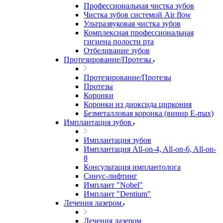
Профессиональная чистка зубов
Чистка зубов системой Air flow
Ультразвуковая чистка зубов
Комплексная профессиональная
гигиена полости рта
Отбеливание зубов
Протезирование/Протезы
Протезирование/Протезы
Протезы
Коронки
Коронки из диоксида циркония
Безметалловая коронка (винир E-max)
Имплантация зубов
Имплантация зубов
Имплантация All-on-4, All-on-6, All-on-
8
Консультация имплантолога
Синус-лифтинг
Имплант "Nobel"
Имплант "Dentium"
Лечения лазером
Лечения лазером