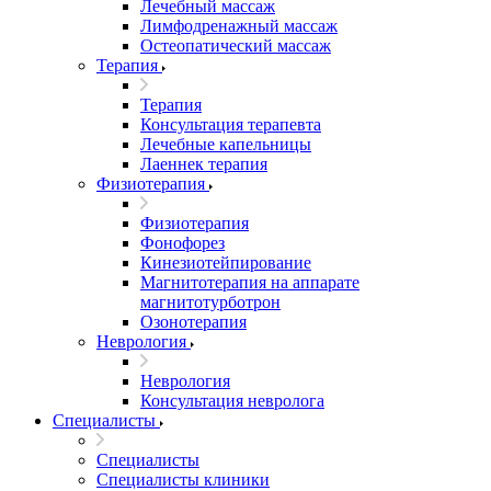
Лечебный массаж
Лимфодренажный массаж
Остеопатический массаж
Терапия
Терапия
Консультация терапевта
Лечебные капельницы
Лаеннек терапия
Физиотерапия
Физиотерапия
Фонофорез
Кинезиотейпирование
Магнитотерапия на аппарате
магнитотурботрон
Озонотерапия
Неврология
Неврология
Консультация невролога
Специалисты
Специалисты
Специалисты клиники