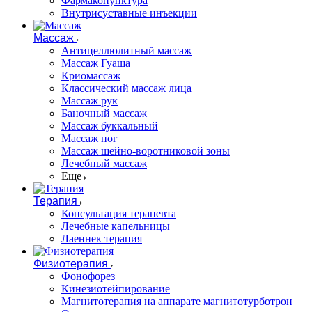
Фармакопунктура
Внутрисуставные инъекции
Массаж
Антицеллюлитный массаж
Массаж Гуаша
Криомассаж
Классический массаж лица
Массаж рук
Баночный массаж
Массаж буккальный
Массаж ног
Массаж шейно-воротниковой зоны
Лечебный массаж
Еще
Терапия
Консультация терапевта
Лечебные капельницы
Лаеннек терапия
Физиотерапия
Фонофорез
Кинезиотейпирование
Магнитотерапия на аппарате магнитотурботрон