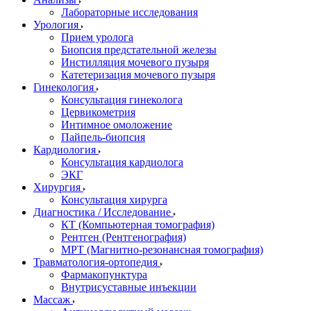
Лабораторные исследования
Урология
Прием уролога
Биопсия предстательной железы
Инстилляция мочевого пузыря
Катетеризация мочевого пузыря
Гинекология
Консультация гинеколога
Цервикометрия
Интимное омоложение
Пайпель-биопсия
Кардиология
Консультация кардиолога
ЭКГ
Хирургия
Консультация хирурга
Диагностика / Исследование
КТ (Компьютерная томография)
Рентген (Рентгенография)
МРТ (Магнитно-резонансная томография)
Травматология-ортопедия
Фармакопунктура
Внутрисуставные инъекции
Массаж