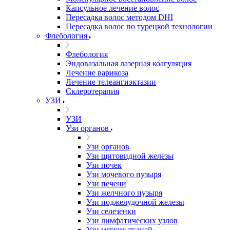
Капсульное лечение волос
Пересадка волос методом DHI
Пересадка волос по турецкой технологии
Флебология
Флебология
Эндовазальная лазерная коагуляция
Лечение варикоза
Лечение телеангиэктазии
Склеротерапия
УЗИ
УЗИ
Узи органов
Узи органов
Узи щитовидной железы
Узи почек
Узи мочевого пузыря
Узи печени
Узи желчного пузыря
Узи поджелудочной железы
Узи селезенки
Узи лимфатических узлов
Узи мягких тканей