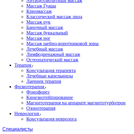
Антицеллюлитный массаж
Массаж Гуаша
Криомассаж
Классический массаж лица
Массаж рук
Баночный массаж
Массаж буккальный
Массаж ног
Массаж шейно-воротниковой зоны
Лечебный массаж
Лимфодренажный массаж
Остеопатический массаж
Терапия
Консультация терапевта
Лечебные капельницы
Лаеннек терапия
Физиотерапия
Фонофорез
Кинезиотейпирование
Магнитотерапия на аппарате магнитотурботрон
Озонотерапия
Неврология
Консультация невролога
Специалисты