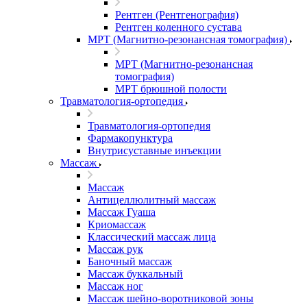
Рентген (Рентгенография)
Рентген коленного сустава
МРТ (Магнитно-резонансная томография)
МРТ (Магнитно-резонансная
томография)
МРТ брюшной полости
Травматология-ортопедия
Травматология-ортопедия
Фармакопунктура
Внутрисуставные инъекции
Массаж
Массаж
Антицеллюлитный массаж
Массаж Гуаша
Криомассаж
Классический массаж лица
Массаж рук
Баночный массаж
Массаж буккальный
Массаж ног
Массаж шейно-воротниковой зоны