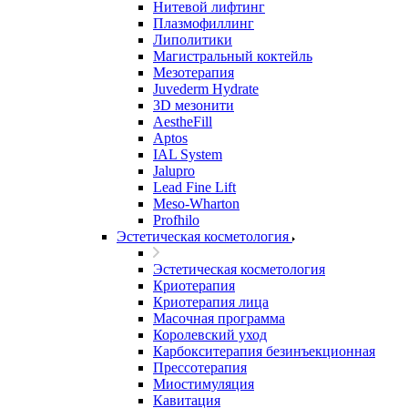
Нитевой лифтинг
Плазмофиллинг
Липолитики
Магистральный коктейль
Мезотерапия
Juvederm Hydrate
3D мезонити
AestheFill
Aptos
IAL System
Jalupro
Lead Fine Lift
Meso-Wharton
Profhilo
Эстетическая косметология
Эстетическая косметология
Криотерапия
Криотерапия лица
Масочная программа
Королевский уход
Карбокситерапия безинъекционная
Прессотерапия
Миостимуляция
Кавитация