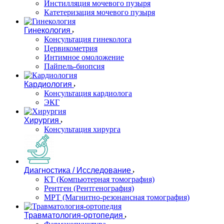
Инстилляция мочевого пузыря
Катетеризация мочевого пузыря
Гинекология
Консультация гинеколога
Цервикометрия
Интимное омоложение
Пайпель-биопсия
Кардиология
Консультация кардиолога
ЭКГ
Хирургия
Консультация хирурга
Диагностика / Исследование
КТ (Компьютерная томография)
Рентген (Рентгенография)
МРТ (Магнитно-резонансная томография)
Травматология-ортопедия