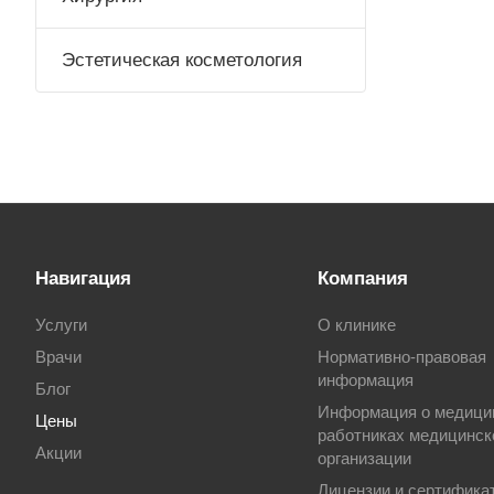
Эстетическая косметология
Навигация
Компания
Услуги
О клинике
Врачи
Нормативно-правовая
информация
Блог
Информация о медици
Цены
работниках медицинск
Акции
организации
Лицензии и сертифика