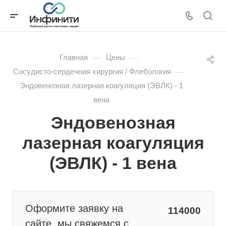
—
—
Главная
Цены
—
Сосудисто-сердечная хирургия / Флебология
Эндовенозная лазерная коагуляция (ЭВЛК) - 1
вена
Эндовенозная
лазерная коагуляция
(ЭВЛК) - 1 вена
Оформите заявку на
114000
сайте, мы свяжемся с