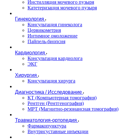
Инстилляция мочевого пузыря
Катетеризация мочевого пузыря
Гинекология
Консультация гинеколога
Цервикометрия
Интимное омоложение
Пайпель-биопсия
Кардиология
Консультация кардиолога
ЭКГ
Хирургия
Консультация хирурга
Диагностика / Исследование
КТ (Компьютерная томография)
Рентген (Рентгенография)
МРТ (Магнитно-резонансная томография)
Травматология-ортопедия
Фармакопунктура
Внутрисуставные инъекции