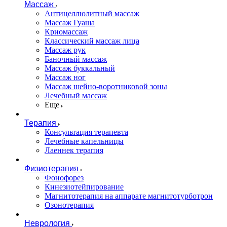
Массаж
Антицеллюлитный массаж
Массаж Гуаша
Криомассаж
Классический массаж лица
Массаж рук
Баночный массаж
Массаж буккальный
Массаж ног
Массаж шейно-воротниковой зоны
Лечебный массаж
Еще
Терапия
Консультация терапевта
Лечебные капельницы
Лаеннек терапия
Физиотерапия
Фонофорез
Кинезиотейпирование
Магнитотерапия на аппарате магнитотурботрон
Озонотерапия
Неврология