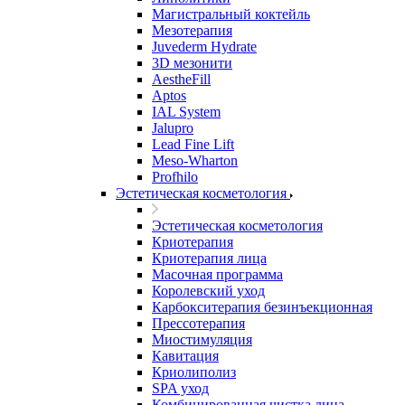
Магистральный коктейль
Мезотерапия
Juvederm Hydrate
3D мезонити
AestheFill
Aptos
IAL System
Jalupro
Lead Fine Lift
Meso-Wharton
Profhilo
Эстетическая косметология
Эстетическая косметология
Криотерапия
Криотерапия лица
Масочная программа
Королевский уход
Карбокситерапия безинъекционная
Прессотерапия
Миостимуляция
Кавитация
Криолиполиз
SPA уход
Комбинированная чистка лица