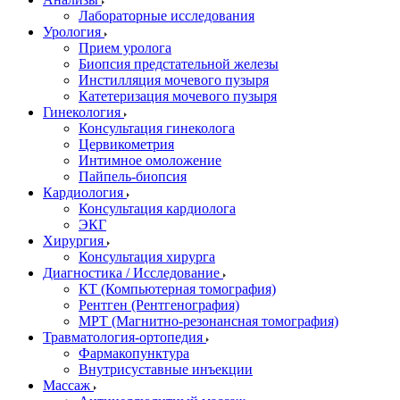
Лабораторные исследования
Урология
Прием уролога
Биопсия предстательной железы
Инстилляция мочевого пузыря
Катетеризация мочевого пузыря
Гинекология
Консультация гинеколога
Цервикометрия
Интимное омоложение
Пайпель-биопсия
Кардиология
Консультация кардиолога
ЭКГ
Хирургия
Консультация хирурга
Диагностика / Исследование
КТ (Компьютерная томография)
Рентген (Рентгенография)
МРТ (Магнитно-резонансная томография)
Травматология-ортопедия
Фармакопунктура
Внутрисуставные инъекции
Массаж