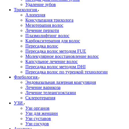
Удаление зубов
Трихология
Алопеция
Консультация трихолога
Мезотерапия волос
Лечение перхоти
Плазмолифтинг волос
Карбокситерапия для волос
Пересадка волос
Пересадка волос методом FUE
Молекулярное восстановление волос
Капсульное лечение волос
Пересадка волос методом DHI
Пересадка волос по турецкой технологии
Флебология
Эндовазальная лазерная коагуляция
Лечение варикоза
Лечение телеангиэктазии
Склеротерапия
УЗИ
Узи органов
Узи для женщин
Узи cуставов
Узи сосудов
Анализы