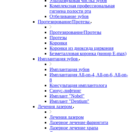
Ультразвуковая чистка зубов
Комплексная профессиональная
гигиена полости рта
Отбеливание зубов
Протезирование/Протезы
Протезирование/Протезы
Протезы
Коронки
Коронки из диоксида циркония
Безметалловая коронка (винир E-max)
Имплантация зубов
Имплантация зубов
Имплантация All-on-4, All-on-6, All-on-
8
Консультация имплантолога
Синус-лифтинг
Имплант "Nobel"
Имплант "Dentium"
Лечения лазером
Лечения лазером
Лазерное лечение фарингита
Лазерное лечение храпа