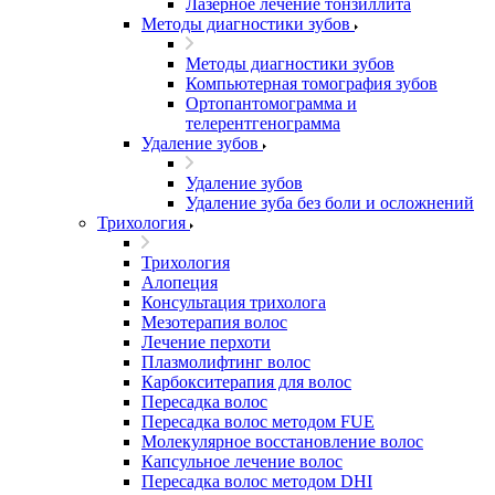
Лазерное лечение тонзиллита
Методы диагностики зубов
Методы диагностики зубов
Компьютерная томография зубов
Ортопантомограмма и
телерентгенограмма
Удаление зубов
Удаление зубов
Удаление зуба без боли и осложнений
Трихология
Трихология
Алопеция
Консультация трихолога
Мезотерапия волос
Лечение перхоти
Плазмолифтинг волос
Карбокситерапия для волос
Пересадка волос
Пересадка волос методом FUE
Молекулярное восстановление волос
Капсульное лечение волос
Пересадка волос методом DHI