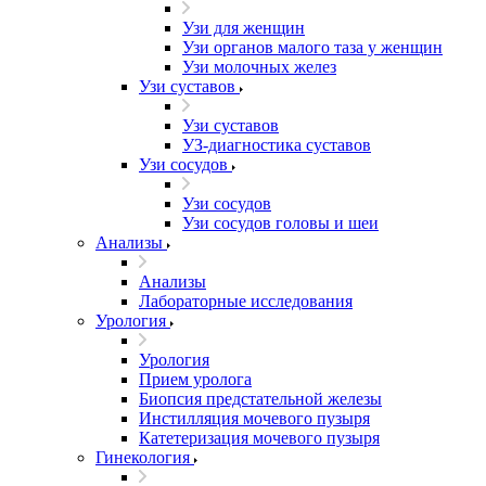
Узи для женщин
Узи органов малого таза у женщин
Узи молочных желез
Узи cуставов
Узи cуставов
УЗ-диагностика суставов
Узи сосудов
Узи сосудов
Узи сосудов головы и шеи
Анализы
Анализы
Лабораторные исследования
Урология
Урология
Прием уролога
Биопсия предстательной железы
Инстилляция мочевого пузыря
Катетеризация мочевого пузыря
Гинекология