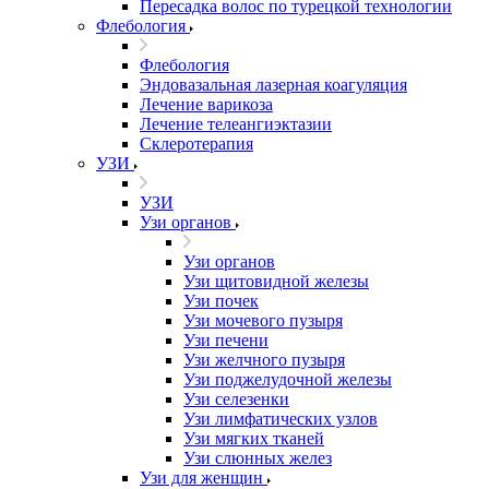
Пересадка волос по турецкой технологии
Флебология
Флебология
Эндовазальная лазерная коагуляция
Лечение варикоза
Лечение телеангиэктазии
Склеротерапия
УЗИ
УЗИ
Узи органов
Узи органов
Узи щитовидной железы
Узи почек
Узи мочевого пузыря
Узи печени
Узи желчного пузыря
Узи поджелудочной железы
Узи селезенки
Узи лимфатических узлов
Узи мягких тканей
Узи слюнных желез
Узи для женщин