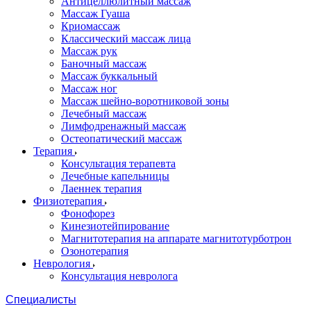
Антицеллюлитный массаж
Массаж Гуаша
Криомассаж
Классический массаж лица
Массаж рук
Баночный массаж
Массаж буккальный
Массаж ног
Массаж шейно-воротниковой зоны
Лечебный массаж
Лимфодренажный массаж
Остеопатический массаж
Терапия
Консультация терапевта
Лечебные капельницы
Лаеннек терапия
Физиотерапия
Фонофорез
Кинезиотейпирование
Магнитотерапия на аппарате магнитотурботрон
Озонотерапия
Неврология
Консультация невролога
Специалисты