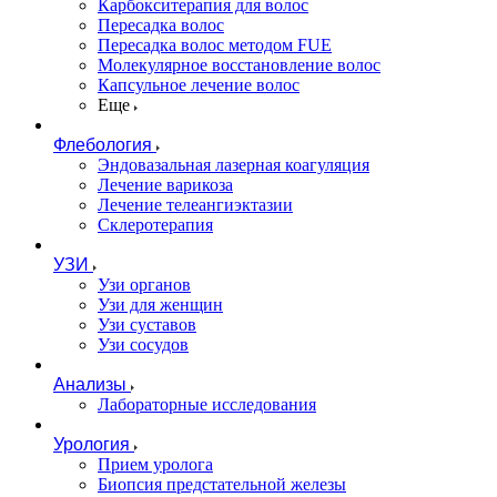
Карбокситерапия для волос
Пересадка волос
Пересадка волос методом FUE
Молекулярное восстановление волос
Капсульное лечение волос
Еще
Флебология
Эндовазальная лазерная коагуляция
Лечение варикоза
Лечение телеангиэктазии
Склеротерапия
УЗИ
Узи органов
Узи для женщин
Узи cуставов
Узи сосудов
Анализы
Лабораторные исследования
Урология
Прием уролога
Биопсия предстательной железы