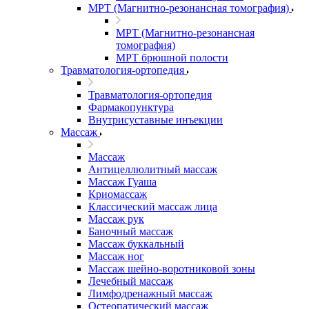
МРТ (Магнитно-резонансная томография)
МРТ (Магнитно-резонансная
томография)
МРТ брюшной полости
Травматология-ортопедия
Травматология-ортопедия
Фармакопунктура
Внутрисуставные инъекции
Массаж
Массаж
Антицеллюлитный массаж
Массаж Гуаша
Криомассаж
Классический массаж лица
Массаж рук
Баночный массаж
Массаж буккальный
Массаж ног
Массаж шейно-воротниковой зоны
Лечебный массаж
Лимфодренажный массаж
Остеопатический массаж