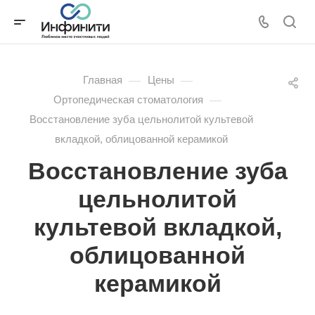
—
—
Главная
Цены
—
Ортопедическая стоматология
Восстановление зуба цельнолитой культевой
вкладкой, облицованной керамикой
Восстановление зуба
цельнолитой
культевой вкладкой,
облицованной
керамикой