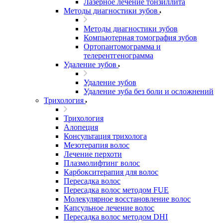
Лазерное лечение тонзиллита
Методы диагностики зубов
Методы диагностики зубов
Компьютерная томография зубов
Ортопантомограмма и
телерентгенограмма
Удаление зубов
Удаление зубов
Удаление зуба без боли и осложнений
Трихология
Трихология
Алопеция
Консультация трихолога
Мезотерапия волос
Лечение перхоти
Плазмолифтинг волос
Карбокситерапия для волос
Пересадка волос
Пересадка волос методом FUE
Молекулярное восстановление волос
Капсульное лечение волос
Пересадка волос методом DHI