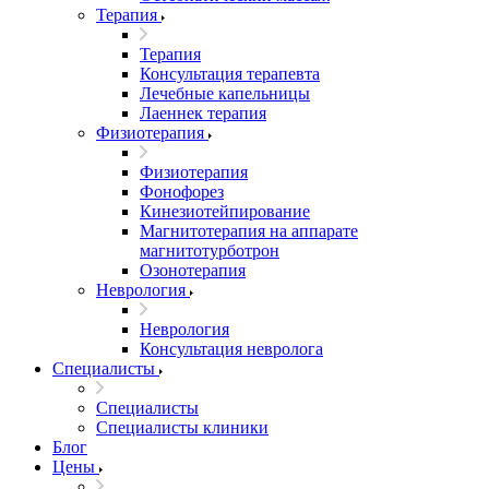
Терапия
Терапия
Консультация терапевта
Лечебные капельницы
Лаеннек терапия
Физиотерапия
Физиотерапия
Фонофорез
Кинезиотейпирование
Магнитотерапия на аппарате
магнитотурботрон
Озонотерапия
Неврология
Неврология
Консультация невролога
Специалисты
Специалисты
Специалисты клиники
Блог
Цены