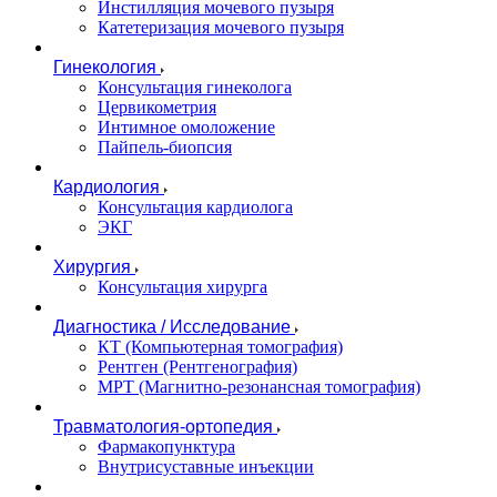
Инстилляция мочевого пузыря
Катетеризация мочевого пузыря
Гинекология
Консультация гинеколога
Цервикометрия
Интимное омоложение
Пайпель-биопсия
Кардиология
Консультация кардиолога
ЭКГ
Хирургия
Консультация хирурга
Диагностика / Исследование
КТ (Компьютерная томография)
Рентген (Рентгенография)
МРТ (Магнитно-резонансная томография)
Травматология-ортопедия
Фармакопунктура
Внутрисуставные инъекции