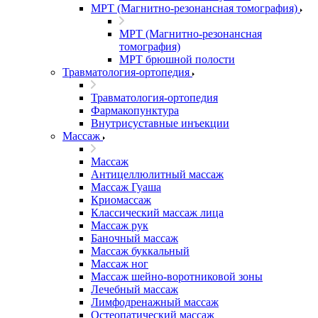
МРТ (Магнитно-резонансная томография)
МРТ (Магнитно-резонансная
томография)
МРТ брюшной полости
Травматология-ортопедия
Травматология-ортопедия
Фармакопунктура
Внутрисуставные инъекции
Массаж
Массаж
Антицеллюлитный массаж
Массаж Гуаша
Криомассаж
Классический массаж лица
Массаж рук
Баночный массаж
Массаж буккальный
Массаж ног
Массаж шейно-воротниковой зоны
Лечебный массаж
Лимфодренажный массаж
Остеопатический массаж