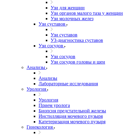
Узи для женщин
Узи органов малого таза у женщин
Узи молочных желез
Узи cуставов
Узи cуставов
УЗ-диагностика суставов
Узи сосудов
Узи сосудов
Узи сосудов головы и шеи
Анализы
Анализы
Лабораторные исследования
Урология
Урология
Прием уролога
Биопсия предстательной железы
Инстилляция мочевого пузыря
Катетеризация мочевого пузыря
Гинекология