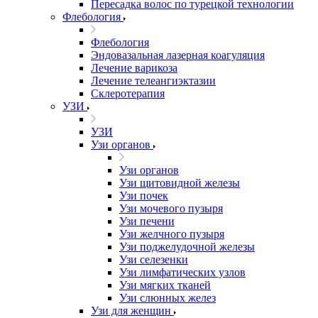
Пересадка волос по турецкой технологии
Флебология
Флебология
Эндовазальная лазерная коагуляция
Лечение варикоза
Лечение телеангиэктазии
Склеротерапия
УЗИ
УЗИ
Узи органов
Узи органов
Узи щитовидной железы
Узи почек
Узи мочевого пузыря
Узи печени
Узи желчного пузыря
Узи поджелудочной железы
Узи селезенки
Узи лимфатических узлов
Узи мягких тканей
Узи слюнных желез
Узи для женщин