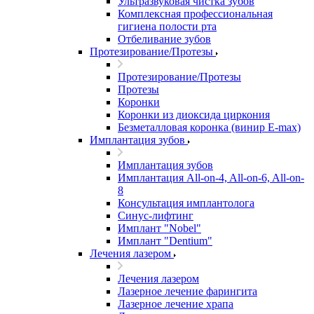
Ультразвуковая чистка зубов
Комплексная профессиональная
гигиена полости рта
Отбеливание зубов
Протезирование/Протезы
Протезирование/Протезы
Протезы
Коронки
Коронки из диоксида циркония
Безметалловая коронка (винир E-max)
Имплантация зубов
Имплантация зубов
Имплантация All-on-4, All-on-6, All-on-
8
Консультация имплантолога
Синус-лифтинг
Имплант "Nobel"
Имплант "Dentium"
Лечения лазером
Лечения лазером
Лазерное лечение фарингита
Лазерное лечение храпа