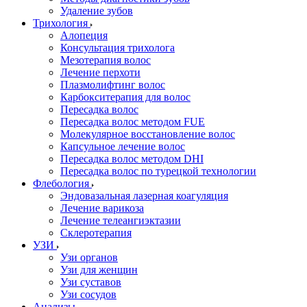
Удаление зубов
Трихология
Алопеция
Консультация трихолога
Мезотерапия волос
Лечение перхоти
Плазмолифтинг волос
Карбокситерапия для волос
Пересадка волос
Пересадка волос методом FUE
Молекулярное восстановление волос
Капсульное лечение волос
Пересадка волос методом DHI
Пересадка волос по турецкой технологии
Флебология
Эндовазальная лазерная коагуляция
Лечение варикоза
Лечение телеангиэктазии
Склеротерапия
УЗИ
Узи органов
Узи для женщин
Узи cуставов
Узи сосудов
Анализы