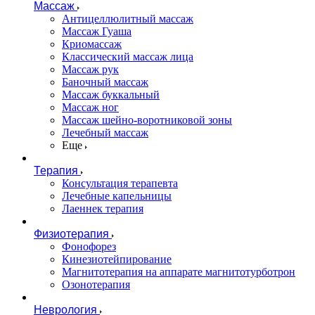
Массаж
Антицеллюлитный массаж
Массаж Гуаша
Криомассаж
Классический массаж лица
Массаж рук
Баночный массаж
Массаж буккальный
Массаж ног
Массаж шейно-воротниковой зоны
Лечебный массаж
Еще
Терапия
Консультация терапевта
Лечебные капельницы
Лаеннек терапия
Физиотерапия
Фонофорез
Кинезиотейпирование
Магнитотерапия на аппарате магнитотурботрон
Озонотерапия
Неврология