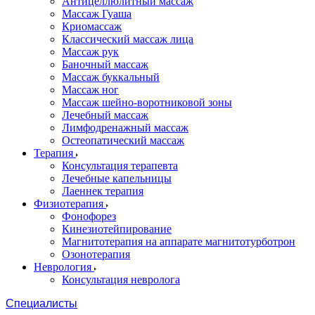
Антицеллюлитный массаж
Массаж Гуаша
Криомассаж
Классический массаж лица
Массаж рук
Баночный массаж
Массаж буккальный
Массаж ног
Массаж шейно-воротниковой зоны
Лечебный массаж
Лимфодренажный массаж
Остеопатический массаж
Терапия
Консультация терапевта
Лечебные капельницы
Лаеннек терапия
Физиотерапия
Фонофорез
Кинезиотейпирование
Магнитотерапия на аппарате магнитотурботрон
Озонотерапия
Неврология
Консультация невролога
Специалисты