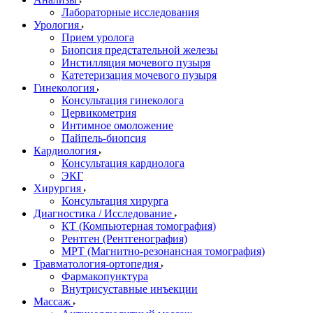
Лабораторные исследования
Урология
Прием уролога
Биопсия предстательной железы
Инстилляция мочевого пузыря
Катетеризация мочевого пузыря
Гинекология
Консультация гинеколога
Цервикометрия
Интимное омоложение
Пайпель-биопсия
Кардиология
Консультация кардиолога
ЭКГ
Хирургия
Консультация хирурга
Диагностика / Исследование
КТ (Компьютерная томография)
Рентген (Рентгенография)
МРТ (Магнитно-резонансная томография)
Травматология-ортопедия
Фармакопунктура
Внутрисуставные инъекции
Массаж