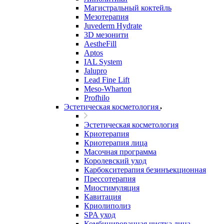
Магистральный коктейль
Мезотерапия
Juvederm Hydrate
3D мезонити
AestheFill
Aptos
IAL System
Jalupro
Lead Fine Lift
Meso-Wharton
Profhilo
Эстетическая косметология
Эстетическая косметология
Криотерапия
Криотерапия лица
Масочная программа
Королевский уход
Карбокситерапия безинъекционная
Прессотерапия
Миостимуляция
Кавитация
Криолиполиз
SPA уход
Комбинированная чистка лица