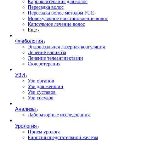
Карбокситерапия для волос
Пересадка волос
Пересадка волос методом FUE
Молекулярное восстановление волос
Капсульное лечение волос
Еще
Флебология
Эндовазальная лазерная коагуляция
Лечение варикоза
Лечение телеангиэктазии
Склеротерапия
УЗИ
Узи органов
Узи для женщин
Узи cуставов
Узи сосудов
Анализы
Лабораторные исследования
Урология
Прием уролога
Биопсия предстательной железы