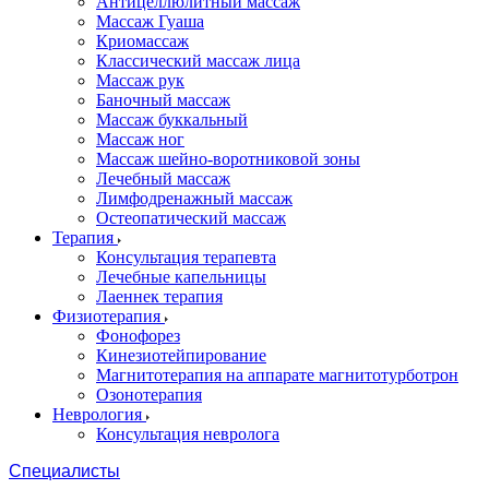
Антицеллюлитный массаж
Массаж Гуаша
Криомассаж
Классический массаж лица
Массаж рук
Баночный массаж
Массаж буккальный
Массаж ног
Массаж шейно-воротниковой зоны
Лечебный массаж
Лимфодренажный массаж
Остеопатический массаж
Терапия
Консультация терапевта
Лечебные капельницы
Лаеннек терапия
Физиотерапия
Фонофорез
Кинезиотейпирование
Магнитотерапия на аппарате магнитотурботрон
Озонотерапия
Неврология
Консультация невролога
Специалисты