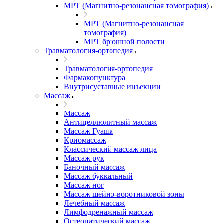
МРТ (Магнитно-резонансная томография)
МРТ (Магнитно-резонансная
томография)
МРТ брюшной полости
Травматология-ортопедия
Травматология-ортопедия
Фармакопунктура
Внутрисуставные инъекции
Массаж
Массаж
Антицеллюлитный массаж
Массаж Гуаша
Криомассаж
Классический массаж лица
Массаж рук
Баночный массаж
Массаж буккальный
Массаж ног
Массаж шейно-воротниковой зоны
Лечебный массаж
Лимфодренажный массаж
Остеопатический массаж