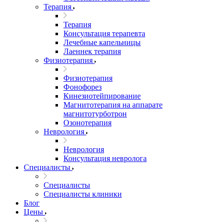
Терапия
Терапия
Консультация терапевта
Лечебные капельницы
Лаеннек терапия
Физиотерапия
Физиотерапия
Фонофорез
Кинезиотейпирование
Магнитотерапия на аппарате
магнитотурботрон
Озонотерапия
Неврология
Неврология
Консультация невролога
Специалисты
Специалисты
Специалисты клиники
Блог
Цены