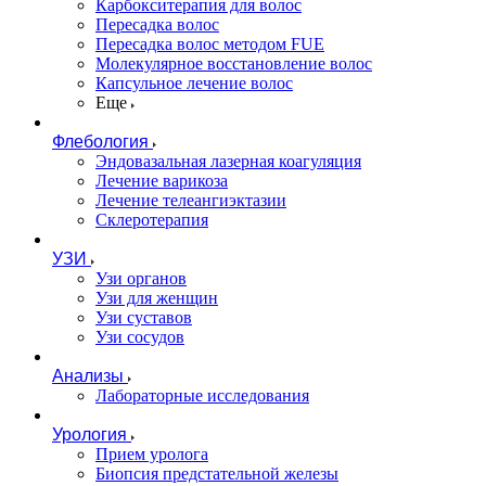
Карбокситерапия для волос
Пересадка волос
Пересадка волос методом FUE
Молекулярное восстановление волос
Капсульное лечение волос
Еще
Флебология
Эндовазальная лазерная коагуляция
Лечение варикоза
Лечение телеангиэктазии
Склеротерапия
УЗИ
Узи органов
Узи для женщин
Узи cуставов
Узи сосудов
Анализы
Лабораторные исследования
Урология
Прием уролога
Биопсия предстательной железы