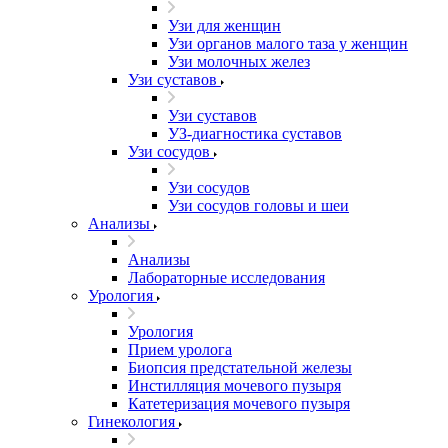
Узи для женщин
Узи органов малого таза у женщин
Узи молочных желез
Узи cуставов
Узи cуставов
УЗ-диагностика суставов
Узи сосудов
Узи сосудов
Узи сосудов головы и шеи
Анализы
Анализы
Лабораторные исследования
Урология
Урология
Прием уролога
Биопсия предстательной железы
Инстилляция мочевого пузыря
Катетеризация мочевого пузыря
Гинекология