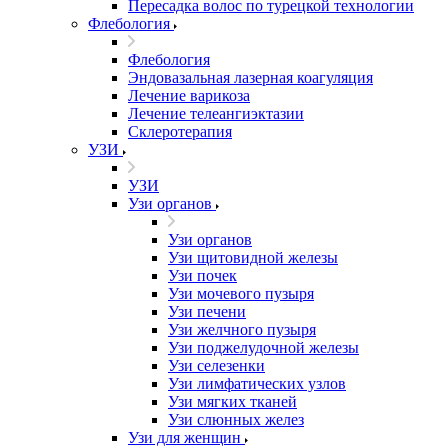
Пересадка волос по турецкой технологии
Флебология
Флебология
Эндовазальная лазерная коагуляция
Лечение варикоза
Лечение телеангиэктазии
Склеротерапия
УЗИ
УЗИ
Узи органов
Узи органов
Узи щитовидной железы
Узи почек
Узи мочевого пузыря
Узи печени
Узи желчного пузыря
Узи поджелудочной железы
Узи селезенки
Узи лимфатических узлов
Узи мягких тканей
Узи слюнных желез
Узи для женщин