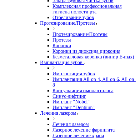
Ультразвуковая чистка зубов
Комплексная профессиональная
гигиена полости рта
Отбеливание зубов
Протезирование/Протезы
Протезирование/Протезы
Протезы
Коронки
Коронки из диоксида циркония
Безметалловая коронка (винир E-max)
Имплантация зубов
Имплантация зубов
Имплантация All-on-4, All-on-6, All-on-
8
Консультация имплантолога
Синус-лифтинг
Имплант "Nobel"
Имплант "Dentium"
Лечения лазером
Лечения лазером
Лазерное лечение фарингита
Лазерное лечение храпа