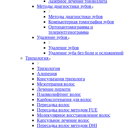
Лазерное лечение тонзиллита
Методы диагностики зубов
Методы диагностики зубов
Компьютерная томография зубов
Ортопантомограмма и
телерентгенограмма
Удаление зубов
Удаление зубов
Удаление зуба без боли и осложнений
Трихология
Трихология
Алопеция
Консультация трихолога
Мезотерапия волос
Лечение перхоти
Плазмолифтинг волос
Карбокситерапия для волос
Пересадка волос
Пересадка волос методом FUE
Молекулярное восстановление волос
Капсульное лечение волос
Пересадка волос методом DHI