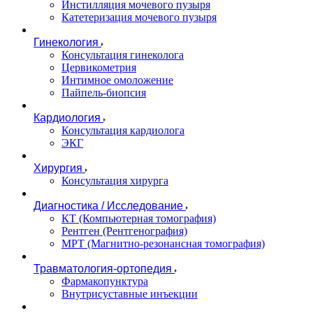
Инстилляция мочевого пузыря
Катетеризация мочевого пузыря
Гинекология
Консультация гинеколога
Цервикометрия
Интимное омоложение
Пайпель-биопсия
Кардиология
Консультация кардиолога
ЭКГ
Хирургия
Консультация хирурга
Диагностика / Исследование
КТ (Компьютерная томография)
Рентген (Рентгенография)
МРТ (Магнитно-резонансная томография)
Травматология-ортопедия
Фармакопунктура
Внутрисуставные инъекции