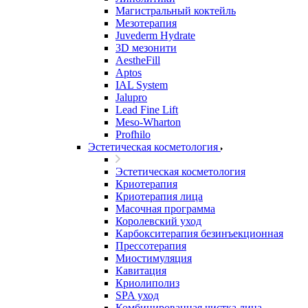
Магистральный коктейль
Мезотерапия
Juvederm Hydrate
3D мезонити
AestheFill
Aptos
IAL System
Jalupro
Lead Fine Lift
Meso-Wharton
Profhilo
Эстетическая косметология
Эстетическая косметология
Криотерапия
Криотерапия лица
Масочная программа
Королевский уход
Карбокситерапия безинъекционная
Прессотерапия
Миостимуляция
Кавитация
Криолиполиз
SPA уход
Комбинированная чистка лица