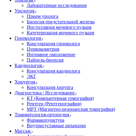
Лабораторные исследования
Урология
Прием уролога
Биопсия предстательной железы
Инстилляция мочевого пузыря
Катетеризация мочевого пузыря
Гинекология
Консультация гинеколога
Цервикометрия
Интимное омоложение
Пайпель-биопсия
Кардиология
Консультация кардиолога
ЭКГ
Хирургия
Консультация хирурга
Диагностика / Исследование
КТ (Компьютерная томография)
Рентген (Рентгенография)
МРТ (Магнитно-резонансная томография)
Травматология-ортопедия
Фармакопунктура
Внутрисуставные инъекции
Массаж