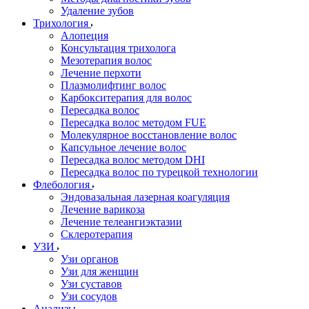
Удаление зубов
Трихология
Алопеция
Консультация трихолога
Мезотерапия волос
Лечение перхоти
Плазмолифтинг волос
Карбокситерапия для волос
Пересадка волос
Пересадка волос методом FUE
Молекулярное восстановление волос
Капсульное лечение волос
Пересадка волос методом DHI
Пересадка волос по турецкой технологии
Флебология
Эндовазальная лазерная коагуляция
Лечение варикоза
Лечение телеангиэктазии
Склеротерапия
УЗИ
Узи органов
Узи для женщин
Узи cуставов
Узи сосудов
Анализы