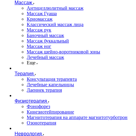
Массаж
Антицеллюлитный массаж
Массаж Гуаша
Криомассаж
Классический массаж лица
Массаж рук
Баночный массаж
Массаж буккальный
Массаж ног
Массаж шейно-воротниковой зоны
Лечебный массаж
Еще
Терапия
Консультация терапевта
Лечебные капельницы
Лаеннек терапия
Физиотерапия
Фонофорез
Кинезиотейпирование
Магнитотерапия на аппарате магнитотурботрон
Озонотерапия
Неврология