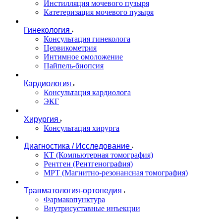
Инстилляция мочевого пузыря
Катетеризация мочевого пузыря
Гинекология
Консультация гинеколога
Цервикометрия
Интимное омоложение
Пайпель-биопсия
Кардиология
Консультация кардиолога
ЭКГ
Хирургия
Консультация хирурга
Диагностика / Исследование
КТ (Компьютерная томография)
Рентген (Рентгенография)
МРТ (Магнитно-резонансная томография)
Травматология-ортопедия
Фармакопунктура
Внутрисуставные инъекции