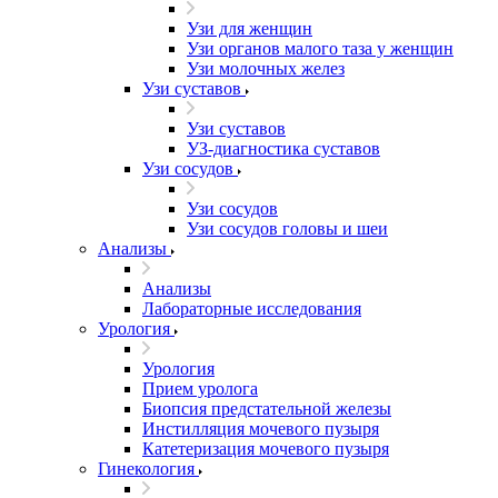
Узи для женщин
Узи органов малого таза у женщин
Узи молочных желез
Узи cуставов
Узи cуставов
УЗ-диагностика суставов
Узи сосудов
Узи сосудов
Узи сосудов головы и шеи
Анализы
Анализы
Лабораторные исследования
Урология
Урология
Прием уролога
Биопсия предстательной железы
Инстилляция мочевого пузыря
Катетеризация мочевого пузыря
Гинекология