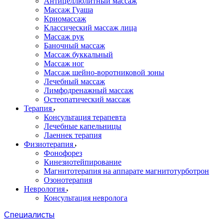
Антицеллюлитный массаж
Массаж Гуаша
Криомассаж
Классический массаж лица
Массаж рук
Баночный массаж
Массаж буккальный
Массаж ног
Массаж шейно-воротниковой зоны
Лечебный массаж
Лимфодренажный массаж
Остеопатический массаж
Терапия
Консультация терапевта
Лечебные капельницы
Лаеннек терапия
Физиотерапия
Фонофорез
Кинезиотейпирование
Магнитотерапия на аппарате магнитотурботрон
Озонотерапия
Неврология
Консультация невролога
Специалисты