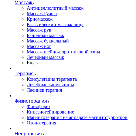
Массаж
Антицеллюлитный массаж
Массаж Гуаша
Криомассаж
Классический массаж лица
Массаж рук
Баночный массаж
Массаж буккальный
Массаж ног
Массаж шейно-воротниковой зоны
Лечебный массаж
Еще
Терапия
Консультация терапевта
Лечебные капельницы
Лаеннек терапия
Физиотерапия
Фонофорез
Кинезиотейпирование
Магнитотерапия на аппарате магнитотурботрон
Озонотерапия
Неврология