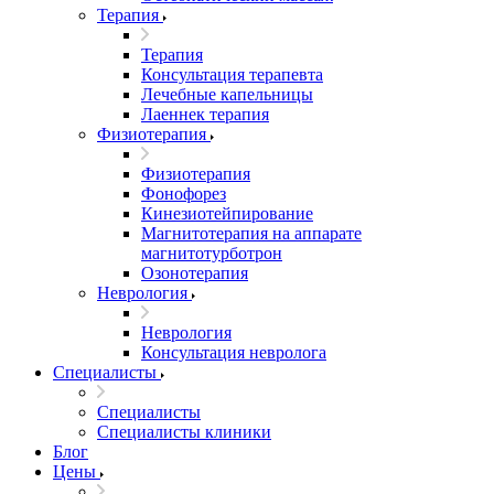
Терапия
Терапия
Консультация терапевта
Лечебные капельницы
Лаеннек терапия
Физиотерапия
Физиотерапия
Фонофорез
Кинезиотейпирование
Магнитотерапия на аппарате
магнитотурботрон
Озонотерапия
Неврология
Неврология
Консультация невролога
Специалисты
Специалисты
Специалисты клиники
Блог
Цены