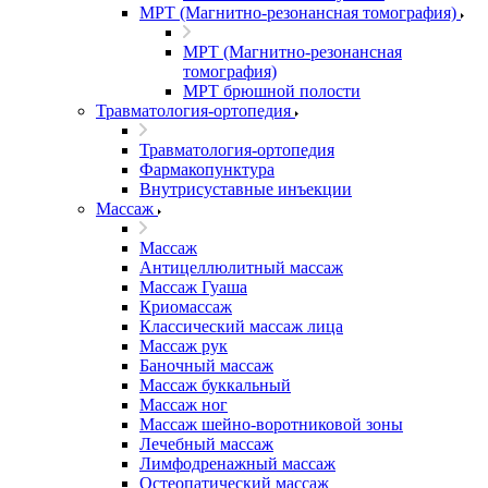
МРТ (Магнитно-резонансная томография)
МРТ (Магнитно-резонансная
томография)
МРТ брюшной полости
Травматология-ортопедия
Травматология-ортопедия
Фармакопунктура
Внутрисуставные инъекции
Массаж
Массаж
Антицеллюлитный массаж
Массаж Гуаша
Криомассаж
Классический массаж лица
Массаж рук
Баночный массаж
Массаж буккальный
Массаж ног
Массаж шейно-воротниковой зоны
Лечебный массаж
Лимфодренажный массаж
Остеопатический массаж