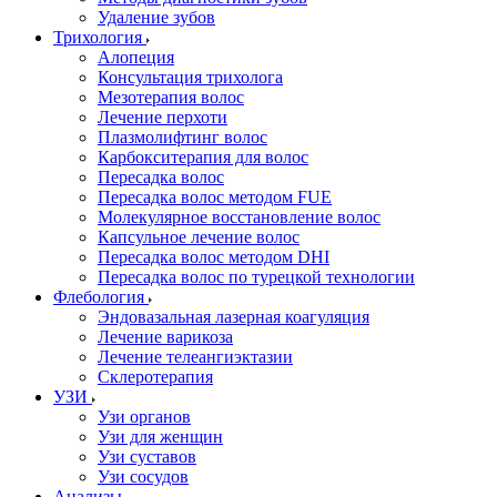
Удаление зубов
Трихология
Алопеция
Консультация трихолога
Мезотерапия волос
Лечение перхоти
Плазмолифтинг волос
Карбокситерапия для волос
Пересадка волос
Пересадка волос методом FUE
Молекулярное восстановление волос
Капсульное лечение волос
Пересадка волос методом DHI
Пересадка волос по турецкой технологии
Флебология
Эндовазальная лазерная коагуляция
Лечение варикоза
Лечение телеангиэктазии
Склеротерапия
УЗИ
Узи органов
Узи для женщин
Узи cуставов
Узи сосудов
Анализы