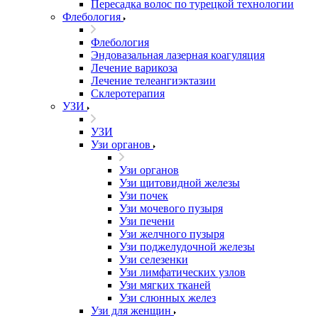
Пересадка волос по турецкой технологии
Флебология
Флебология
Эндовазальная лазерная коагуляция
Лечение варикоза
Лечение телеангиэктазии
Склеротерапия
УЗИ
УЗИ
Узи органов
Узи органов
Узи щитовидной железы
Узи почек
Узи мочевого пузыря
Узи печени
Узи желчного пузыря
Узи поджелудочной железы
Узи селезенки
Узи лимфатических узлов
Узи мягких тканей
Узи слюнных желез
Узи для женщин