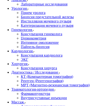
Лабораторные исследования
Урология
Прием уролога
Биопсия предстательной железы
Инстилляция мочевого пузыря
Катетеризация мочевого пузыря
Гинекология
Консультация гинеколога
Цервикометрия
Интимное омоложение
Пайпель-биопсия
Кардиология
Консультация кардиолога
ЭКГ
Хирургия
Консультация хирурга
Диагностика / Исследование
КТ (Компьютерная томография)
Рентген (Рентгенография)
МРТ (Магнитно-резонансная томография)
Травматология-ортопедия
Фармакопунктура
Внутрисуставные инъекции
Массаж