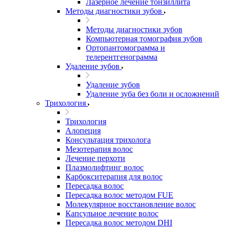
Лазерное лечение тонзиллита
Методы диагностики зубов
Методы диагностики зубов
Компьютерная томография зубов
Ортопантомограмма и
телерентгенограмма
Удаление зубов
Удаление зубов
Удаление зуба без боли и осложнений
Трихология
Трихология
Алопеция
Консультация трихолога
Мезотерапия волос
Лечение перхоти
Плазмолифтинг волос
Карбокситерапия для волос
Пересадка волос
Пересадка волос методом FUE
Молекулярное восстановление волос
Капсульное лечение волос
Пересадка волос методом DHI