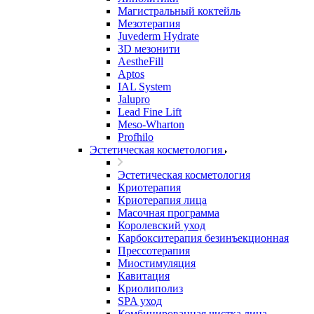
Магистральный коктейль
Мезотерапия
Juvederm Hydrate
3D мезонити
AestheFill
Aptos
IAL System
Jalupro
Lead Fine Lift
Meso-Wharton
Profhilo
Эстетическая косметология
Эстетическая косметология
Криотерапия
Криотерапия лица
Масочная программа
Королевский уход
Карбокситерапия безинъекционная
Прессотерапия
Миостимуляция
Кавитация
Криолиполиз
SPA уход
Комбинированная чистка лица