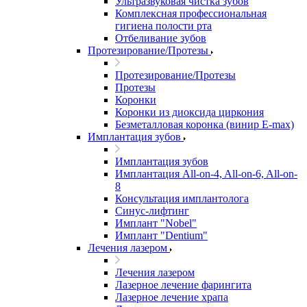
Ультразвуковая чистка зубов
Комплексная профессиональная
гигиена полости рта
Отбеливание зубов
Протезирование/Протезы
Протезирование/Протезы
Протезы
Коронки
Коронки из диоксида циркония
Безметалловая коронка (винир E-max)
Имплантация зубов
Имплантация зубов
Имплантация All-on-4, All-on-6, All-on-
8
Консультация имплантолога
Синус-лифтинг
Имплант "Nobel"
Имплант "Dentium"
Лечения лазером
Лечения лазером
Лазерное лечение фарингита
Лазерное лечение храпа