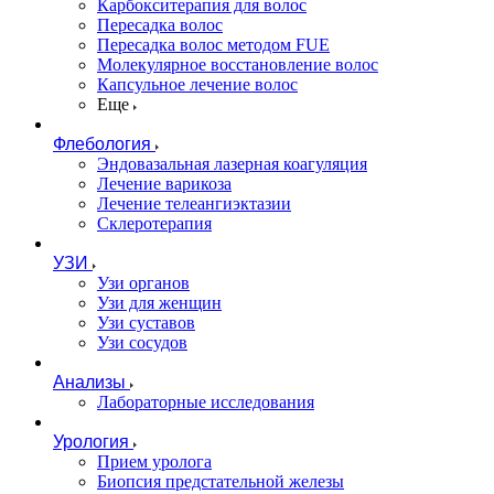
Карбокситерапия для волос
Пересадка волос
Пересадка волос методом FUE
Молекулярное восстановление волос
Капсульное лечение волос
Еще
Флебология
Эндовазальная лазерная коагуляция
Лечение варикоза
Лечение телеангиэктазии
Склеротерапия
УЗИ
Узи органов
Узи для женщин
Узи cуставов
Узи сосудов
Анализы
Лабораторные исследования
Урология
Прием уролога
Биопсия предстательной железы