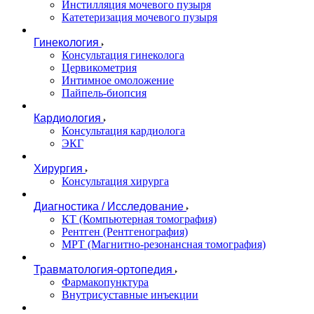
Инстилляция мочевого пузыря
Катетеризация мочевого пузыря
Гинекология
Консультация гинеколога
Цервикометрия
Интимное омоложение
Пайпель-биопсия
Кардиология
Консультация кардиолога
ЭКГ
Хирургия
Консультация хирурга
Диагностика / Исследование
КТ (Компьютерная томография)
Рентген (Рентгенография)
МРТ (Магнитно-резонансная томография)
Травматология-ортопедия
Фармакопунктура
Внутрисуставные инъекции