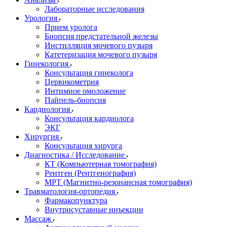
Лабораторные исследования
Урология
Прием уролога
Биопсия предстательной железы
Инстилляция мочевого пузыря
Катетеризация мочевого пузыря
Гинекология
Консультация гинеколога
Цервикометрия
Интимное омоложение
Пайпель-биопсия
Кардиология
Консультация кардиолога
ЭКГ
Хирургия
Консультация хирурга
Диагностика / Исследование
КТ (Компьютерная томография)
Рентген (Рентгенография)
МРТ (Магнитно-резонансная томография)
Травматология-ортопедия
Фармакопунктура
Внутрисуставные инъекции
Массаж