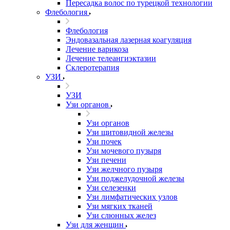
Пересадка волос по турецкой технологии
Флебология
Флебология
Эндовазальная лазерная коагуляция
Лечение варикоза
Лечение телеангиэктазии
Склеротерапия
УЗИ
УЗИ
Узи органов
Узи органов
Узи щитовидной железы
Узи почек
Узи мочевого пузыря
Узи печени
Узи желчного пузыря
Узи поджелудочной железы
Узи селезенки
Узи лимфатических узлов
Узи мягких тканей
Узи слюнных желез
Узи для женщин