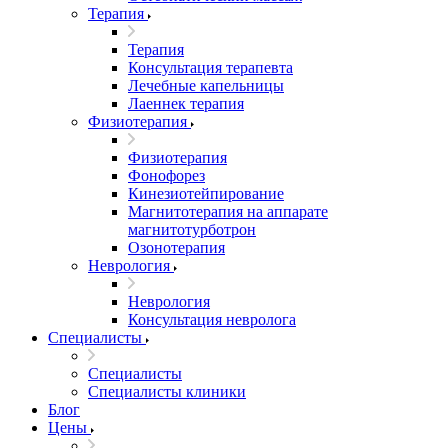
Терапия
Терапия
Консультация терапевта
Лечебные капельницы
Лаеннек терапия
Физиотерапия
Физиотерапия
Фонофорез
Кинезиотейпирование
Магнитотерапия на аппарате
магнитотурботрон
Озонотерапия
Неврология
Неврология
Консультация невролога
Специалисты
Специалисты
Специалисты клиники
Блог
Цены