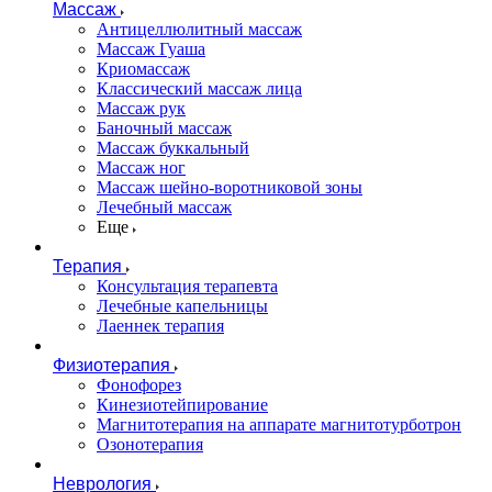
Массаж
Антицеллюлитный массаж
Массаж Гуаша
Криомассаж
Классический массаж лица
Массаж рук
Баночный массаж
Массаж буккальный
Массаж ног
Массаж шейно-воротниковой зоны
Лечебный массаж
Еще
Терапия
Консультация терапевта
Лечебные капельницы
Лаеннек терапия
Физиотерапия
Фонофорез
Кинезиотейпирование
Магнитотерапия на аппарате магнитотурботрон
Озонотерапия
Неврология