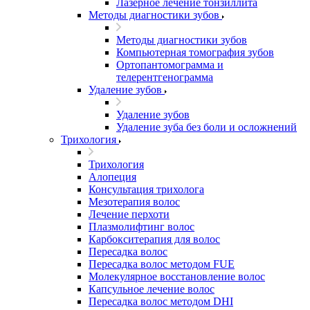
Лазерное лечение тонзиллита
Методы диагностики зубов
Методы диагностики зубов
Компьютерная томография зубов
Ортопантомограмма и
телерентгенограмма
Удаление зубов
Удаление зубов
Удаление зуба без боли и осложнений
Трихология
Трихология
Алопеция
Консультация трихолога
Мезотерапия волос
Лечение перхоти
Плазмолифтинг волос
Карбокситерапия для волос
Пересадка волос
Пересадка волос методом FUE
Молекулярное восстановление волос
Капсульное лечение волос
Пересадка волос методом DHI