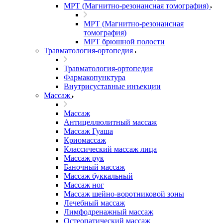
МРТ (Магнитно-резонансная томография)
МРТ (Магнитно-резонансная
томография)
МРТ брюшной полости
Травматология-ортопедия
Травматология-ортопедия
Фармакопунктура
Внутрисуставные инъекции
Массаж
Массаж
Антицеллюлитный массаж
Массаж Гуаша
Криомассаж
Классический массаж лица
Массаж рук
Баночный массаж
Массаж буккальный
Массаж ног
Массаж шейно-воротниковой зоны
Лечебный массаж
Лимфодренажный массаж
Остеопатический массаж