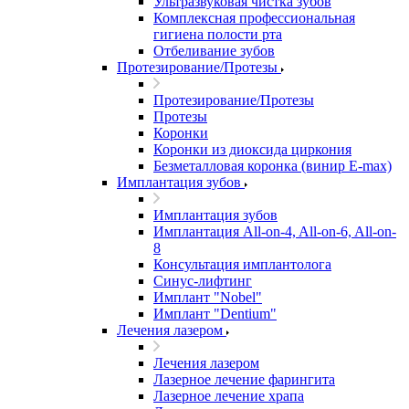
Ультразвуковая чистка зубов
Комплексная профессиональная
гигиена полости рта
Отбеливание зубов
Протезирование/Протезы
Протезирование/Протезы
Протезы
Коронки
Коронки из диоксида циркония
Безметалловая коронка (винир E-max)
Имплантация зубов
Имплантация зубов
Имплантация All-on-4, All-on-6, All-on-
8
Консультация имплантолога
Синус-лифтинг
Имплант "Nobel"
Имплант "Dentium"
Лечения лазером
Лечения лазером
Лазерное лечение фарингита
Лазерное лечение храпа