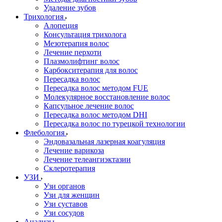
Удаление зубов
Трихология
Алопеция
Консультация трихолога
Мезотерапия волос
Лечение перхоти
Плазмолифтинг волос
Карбокситерапия для волос
Пересадка волос
Пересадка волос методом FUE
Молекулярное восстановление волос
Капсульное лечение волос
Пересадка волос методом DHI
Пересадка волос по турецкой технологии
Флебология
Эндовазальная лазерная коагуляция
Лечение варикоза
Лечение телеангиэктазии
Склеротерапия
УЗИ
Узи органов
Узи для женщин
Узи cуставов
Узи сосудов
Анализы