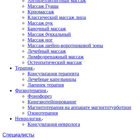
Антицеллюлитный массаж
Массаж Гуаша
Криомассаж
Классический массаж лица
Массаж рук
Баночный массаж
Массаж буккальный
Массаж ног
Массаж шейно-воротниковой зоны
Лечебный массаж
Лимфодренажный массаж
Остеопатический массаж
Терапия
Консультация терапевта
Лечебные капельницы
Лаеннек терапия
Физиотерапия
Фонофорез
Кинезиотейпирование
Магнитотерапия на аппарате магнитотурботрон
Озонотерапия
Неврология
Консультация невролога
Специалисты