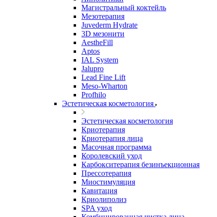
Магистральный коктейль
Мезотерапия
Juvederm Hydrate
3D мезонити
AestheFill
Aptos
IAL System
Jalupro
Lead Fine Lift
Meso-Wharton
Profhilo
Эстетическая косметология
Эстетическая косметология
Криотерапия
Криотерапия лица
Масочная программа
Королевский уход
Карбокситерапия безинъекционная
Прессотерапия
Миостимуляция
Кавитация
Криолиполиз
SPA уход
Комбинированная чистка лица