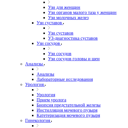
Узи для женщин
Узи органов малого таза у женщин
Узи молочных желез
Узи cуставов
Узи cуставов
УЗ-диагностика суставов
Узи сосудов
Узи сосудов
Узи сосудов головы и шеи
Анализы
Анализы
Лабораторные исследования
Урология
Урология
Прием уролога
Биопсия предстательной железы
Инстилляция мочевого пузыря
Катетеризация мочевого пузыря
Гинекология