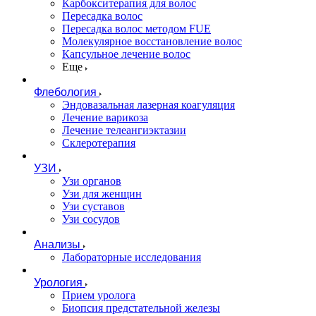
Карбокситерапия для волос
Пересадка волос
Пересадка волос методом FUE
Молекулярное восстановление волос
Капсульное лечение волос
Еще
Флебология
Эндовазальная лазерная коагуляция
Лечение варикоза
Лечение телеангиэктазии
Склеротерапия
УЗИ
Узи органов
Узи для женщин
Узи cуставов
Узи сосудов
Анализы
Лабораторные исследования
Урология
Прием уролога
Биопсия предстательной железы