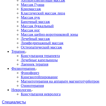
Антицеллюлитный массаж
Массаж Гуаша
Криомассаж
Классический массаж лица
Массаж рук
Баночный массаж
Массаж буккальный
Массаж ног
Массаж шейно-воротниковой зоны
Лечебный массаж
Лимфодренажный массаж
Остеопатический массаж
Терапия
Консультация терапевта
Лечебные капельницы
Лаеннек терапия
Физиотерапия
Фонофорез
Кинезиотейпирование
Магнитотерапия на аппарате магнитотурботрон
Озонотерапия
Неврология
Консультация невролога
Специалисты