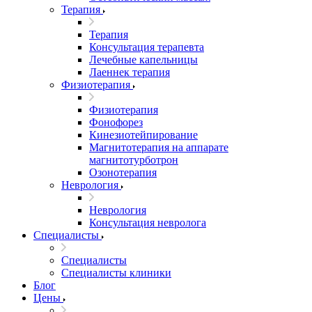
Терапия
Терапия
Консультация терапевта
Лечебные капельницы
Лаеннек терапия
Физиотерапия
Физиотерапия
Фонофорез
Кинезиотейпирование
Магнитотерапия на аппарате
магнитотурботрон
Озонотерапия
Неврология
Неврология
Консультация невролога
Специалисты
Специалисты
Специалисты клиники
Блог
Цены