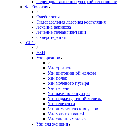
Пересадка волос по турецкой технологии
Флебология
Флебология
Эндовазальная лазерная коагуляция
Лечение варикоза
Лечение телеангиэктазии
Склеротерапия
УЗИ
УЗИ
Узи органов
Узи органов
Узи щитовидной железы
Узи почек
Узи мочевого пузыря
Узи печени
Узи желчного пузыря
Узи поджелудочной железы
Узи селезенки
Узи лимфатических узлов
Узи мягких тканей
Узи слюнных желез
Узи для женщин