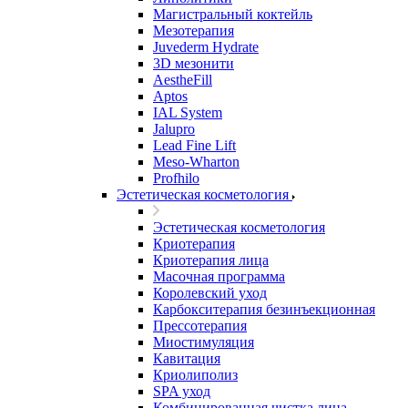
Магистральный коктейль
Мезотерапия
Juvederm Hydrate
3D мезонити
AestheFill
Aptos
IAL System
Jalupro
Lead Fine Lift
Meso-Wharton
Profhilo
Эстетическая косметология
Эстетическая косметология
Криотерапия
Криотерапия лица
Масочная программа
Королевский уход
Карбокситерапия безинъекционная
Прессотерапия
Миостимуляция
Кавитация
Криолиполиз
SPA уход
Комбинированная чистка лица