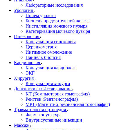
Лабораторные исследования
Урология
Прием уролога
Биопсия предстательной железы
Инстилляция мочевого пузыря
Катетеризация мочевого пузыря
Гинекология
Консультация гинеколога
Цервикометрия
Интимное омоложение
Пайпель-биопсия
Кардиология
Консультация кардиолога
ЭКГ
Хирургия
Консультация хирурга
Диагностика / Исследование
КТ (Компьютерная томография)
Рентген (Рентгенография)
МРТ (Магнитно-резонансная томография)
Травматология-ортопедия
Фармакопунктура
Внутрисуставные инъекции
Массаж