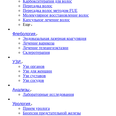
Карбокситерапия для волос
Пересадка волос
Пересадка волос методом FUE
Молекулярное восстановление волос
Капсульное лечение волос
Еще
Флебология
Эндовазальная лазерная коагуляция
Лечение варикоза
Лечение телеангиэктазии
Склеротерапия
УЗИ
Узи органов
Узи для женщин
Узи cуставов
Узи сосудов
Анализы
Лабораторные исследования
Урология
Прием уролога
Биопсия предстательной железы