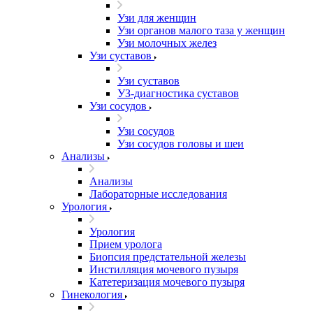
Узи для женщин
Узи органов малого таза у женщин
Узи молочных желез
Узи cуставов
Узи cуставов
УЗ-диагностика суставов
Узи сосудов
Узи сосудов
Узи сосудов головы и шеи
Анализы
Анализы
Лабораторные исследования
Урология
Урология
Прием уролога
Биопсия предстательной железы
Инстилляция мочевого пузыря
Катетеризация мочевого пузыря
Гинекология