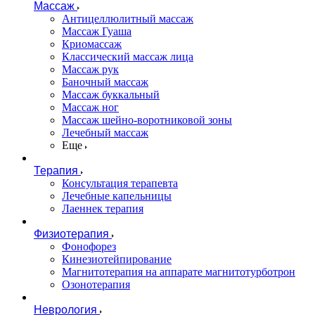
Массаж
Антицеллюлитный массаж
Массаж Гуаша
Криомассаж
Классический массаж лица
Массаж рук
Баночный массаж
Массаж буккальный
Массаж ног
Массаж шейно-воротниковой зоны
Лечебный массаж
Еще
Терапия
Консультация терапевта
Лечебные капельницы
Лаеннек терапия
Физиотерапия
Фонофорез
Кинезиотейпирование
Магнитотерапия на аппарате магнитотурботрон
Озонотерапия
Неврология