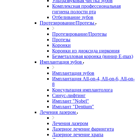
Ультразвуковая чистка зубов
Комплексная профессиональная
гигиена полости рта
Отбеливание зубов
Протезирование/Протезы
Протезирование/Протезы
Протезы
Коронки
Коронки из диоксида циркония
Безметалловая коронка (винир E-max)
Имплантация зубов
Имплантация зубов
Имплантация All-on-4, All-on-6, All-on-
8
Консультация имплантолога
Синус-лифтинг
Имплант "Nobel"
Имплант "Dentium"
Лечения лазером
Лечения лазером
Лазерное лечение фарингита
Лазерное лечение храпа