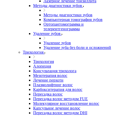
Лазерное лечение тонзиллита
Методы диагностики зубов
Методы диагностики зубов
Компьютерная томография зубов
Ортопантомограмма и
телерентгенограмма
Удаление зубов
Удаление зубов
Удаление зуба без боли и осложнений
Трихология
Трихология
Алопеция
Консультация трихолога
Мезотерапия волос
Лечение перхоти
Плазмолифтинг волос
Карбокситерапия для волос
Пересадка волос
Пересадка волос методом FUE
Молекулярное восстановление волос
Капсульное лечение волос
Пересадка волос методом DHI