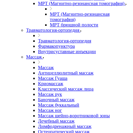
МРТ (Магнитно-резонансная томография)
МРТ (Магнитно-резонансная
томография)
МРТ брюшной полости
Травматология-ортопедия
Травматология-ортопедия
Фармакопунктура
Внутрисуставные инъекции
Массаж
Массаж
Антицеллюлитный массаж
Массаж Гуаша
Криомассаж
Классический массаж лица
Массаж рук
Баночный массаж
Массаж буккальный
Массаж ног
Массаж шейно-воротниковой зоны
Лечебный массаж
Лимфодренажный массаж
Остеопатический массаж