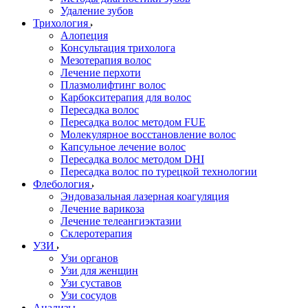
Удаление зубов
Трихология
Алопеция
Консультация трихолога
Мезотерапия волос
Лечение перхоти
Плазмолифтинг волос
Карбокситерапия для волос
Пересадка волос
Пересадка волос методом FUE
Молекулярное восстановление волос
Капсульное лечение волос
Пересадка волос методом DHI
Пересадка волос по турецкой технологии
Флебология
Эндовазальная лазерная коагуляция
Лечение варикоза
Лечение телеангиэктазии
Склеротерапия
УЗИ
Узи органов
Узи для женщин
Узи cуставов
Узи сосудов
Анализы