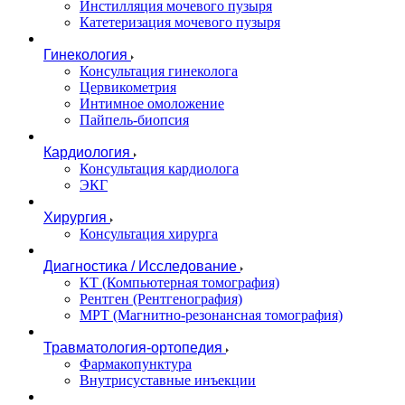
Инстилляция мочевого пузыря
Катетеризация мочевого пузыря
Гинекология
Консультация гинеколога
Цервикометрия
Интимное омоложение
Пайпель-биопсия
Кардиология
Консультация кардиолога
ЭКГ
Хирургия
Консультация хирурга
Диагностика / Исследование
КТ (Компьютерная томография)
Рентген (Рентгенография)
МРТ (Магнитно-резонансная томография)
Травматология-ортопедия
Фармакопунктура
Внутрисуставные инъекции