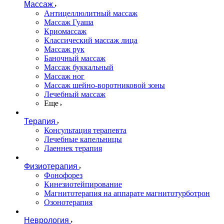
Массаж
Антицеллюлитный массаж
Массаж Гуаша
Криомассаж
Классический массаж лица
Массаж рук
Баночный массаж
Массаж буккальный
Массаж ног
Массаж шейно-воротниковой зоны
Лечебный массаж
Еще
Терапия
Консультация терапевта
Лечебные капельницы
Лаеннек терапия
Физиотерапия
Фонофорез
Кинезиотейпирование
Магнитотерапия на аппарате магнитотурботрон
Озонотерапия
Неврология