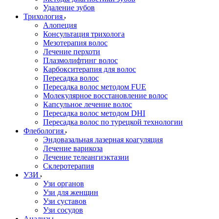
Удаление зубов
Трихология
Алопеция
Консультация трихолога
Мезотерапия волос
Лечение перхоти
Плазмолифтинг волос
Карбокситерапия для волос
Пересадка волос
Пересадка волос методом FUE
Молекулярное восстановление волос
Капсульное лечение волос
Пересадка волос методом DHI
Пересадка волос по турецкой технологии
Флебология
Эндовазальная лазерная коагуляция
Лечение варикоза
Лечение телеангиэктазии
Склеротерапия
УЗИ
Узи органов
Узи для женщин
Узи cуставов
Узи сосудов
Анализы