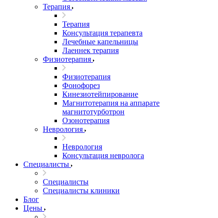
Терапия
Терапия
Консультация терапевта
Лечебные капельницы
Лаеннек терапия
Физиотерапия
Физиотерапия
Фонофорез
Кинезиотейпирование
Магнитотерапия на аппарате
магнитотурботрон
Озонотерапия
Неврология
Неврология
Консультация невролога
Специалисты
Специалисты
Специалисты клиники
Блог
Цены