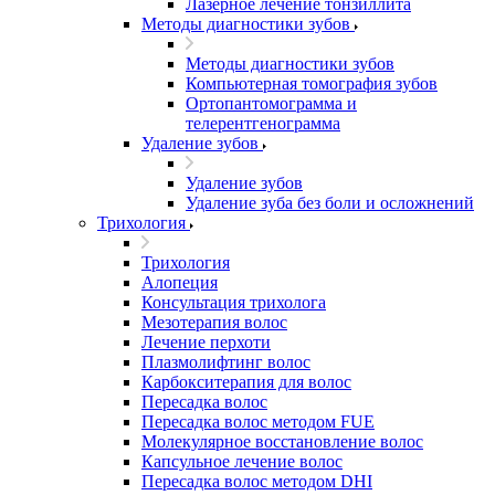
Лазерное лечение тонзиллита
Методы диагностики зубов
Методы диагностики зубов
Компьютерная томография зубов
Ортопантомограмма и
телерентгенограмма
Удаление зубов
Удаление зубов
Удаление зуба без боли и осложнений
Трихология
Трихология
Алопеция
Консультация трихолога
Мезотерапия волос
Лечение перхоти
Плазмолифтинг волос
Карбокситерапия для волос
Пересадка волос
Пересадка волос методом FUE
Молекулярное восстановление волос
Капсульное лечение волос
Пересадка волос методом DHI