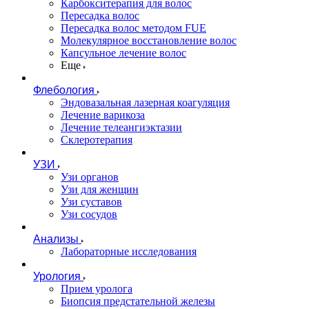
Карбокситерапия для волос
Пересадка волос
Пересадка волос методом FUE
Молекулярное восстановление волос
Капсульное лечение волос
Еще
Флебология
Эндовазальная лазерная коагуляция
Лечение варикоза
Лечение телеангиэктазии
Склеротерапия
УЗИ
Узи органов
Узи для женщин
Узи cуставов
Узи сосудов
Анализы
Лабораторные исследования
Урология
Прием уролога
Биопсия предстательной железы