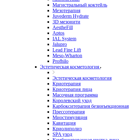
Магистральный коктейль
Мезотерапия
Juvederm Hydrate
3D мезонити
AestheFill
Aptos
IAL System
Jalupro
Lead Fine Lift
Meso-Wharton
Profhilo
Эстетическая косметология
Эстетическая косметология
Криотерапия
Криотерапия лица
Масочная программа
Королевский уход
Карбокситерапия безинъекционная
Прессотерапия
Миостимуляция
Кавитация
Криолиполиз
SPA уход
Комбинированная чистка лица