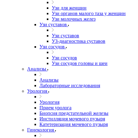
Узи для женщин
Узи органов малого таза у женщин
Узи молочных желез
Узи cуставов
Узи cуставов
УЗ-диагностика суставов
Узи сосудов
Узи сосудов
Узи сосудов головы и шеи
Анализы
Анализы
Лабораторные исследования
Урология
Урология
Прием уролога
Биопсия предстательной железы
Инстилляция мочевого пузыря
Катетеризация мочевого пузыря
Гинекология