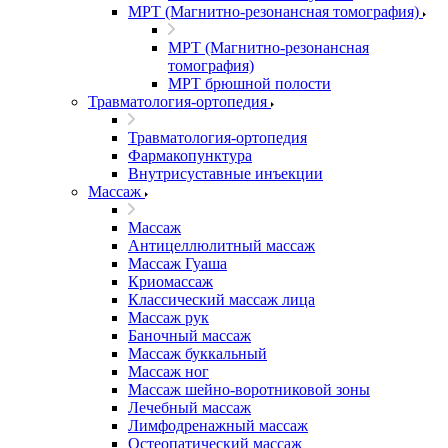
МРТ (Магнитно-резонансная томография)
МРТ (Магнитно-резонансная
томография)
МРТ брюшной полости
Травматология-ортопедия
Травматология-ортопедия
Фармакопунктура
Внутрисуставные инъекции
Массаж
Массаж
Антицеллюлитный массаж
Массаж Гуаша
Криомассаж
Классический массаж лица
Массаж рук
Баночный массаж
Массаж буккальный
Массаж ног
Массаж шейно-воротниковой зоны
Лечебный массаж
Лимфодренажный массаж
Остеопатический массаж