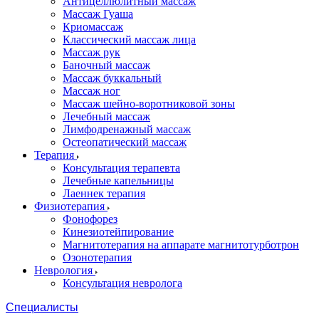
Антицеллюлитный массаж
Массаж Гуаша
Криомассаж
Классический массаж лица
Массаж рук
Баночный массаж
Массаж буккальный
Массаж ног
Массаж шейно-воротниковой зоны
Лечебный массаж
Лимфодренажный массаж
Остеопатический массаж
Терапия
Консультация терапевта
Лечебные капельницы
Лаеннек терапия
Физиотерапия
Фонофорез
Кинезиотейпирование
Магнитотерапия на аппарате магнитотурботрон
Озонотерапия
Неврология
Консультация невролога
Специалисты