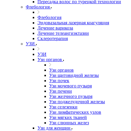
Пересадка волос по турецкой технологии
Флебология
Флебология
Эндовазальная лазерная коагуляция
Лечение варикоза
Лечение телеангиэктазии
Склеротерапия
УЗИ
УЗИ
Узи органов
Узи органов
Узи щитовидной железы
Узи почек
Узи мочевого пузыря
Узи печени
Узи желчного пузыря
Узи поджелудочной железы
Узи селезенки
Узи лимфатических узлов
Узи мягких тканей
Узи слюнных желез
Узи для женщин