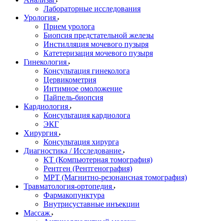
Лабораторные исследования
Урология
Прием уролога
Биопсия предстательной железы
Инстилляция мочевого пузыря
Катетеризация мочевого пузыря
Гинекология
Консультация гинеколога
Цервикометрия
Интимное омоложение
Пайпель-биопсия
Кардиология
Консультация кардиолога
ЭКГ
Хирургия
Консультация хирурга
Диагностика / Исследование
КТ (Компьютерная томография)
Рентген (Рентгенография)
МРТ (Магнитно-резонансная томография)
Травматология-ортопедия
Фармакопунктура
Внутрисуставные инъекции
Массаж