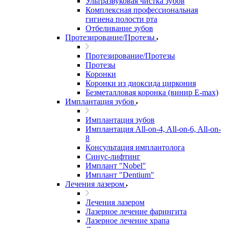
Ультразвуковая чистка зубов
Комплексная профессиональная
гигиена полости рта
Отбеливание зубов
Протезирование/Протезы
Протезирование/Протезы
Протезы
Коронки
Коронки из диоксида циркония
Безметалловая коронка (винир E-max)
Имплантация зубов
Имплантация зубов
Имплантация All-on-4, All-on-6, All-on-
8
Консультация имплантолога
Синус-лифтинг
Имплант "Nobel"
Имплант "Dentium"
Лечения лазером
Лечения лазером
Лазерное лечение фарингита
Лазерное лечение храпа