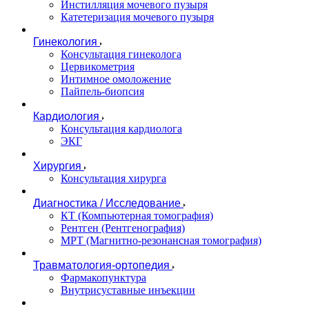
Инстилляция мочевого пузыря
Катетеризация мочевого пузыря
Гинекология
Консультация гинеколога
Цервикометрия
Интимное омоложение
Пайпель-биопсия
Кардиология
Консультация кардиолога
ЭКГ
Хирургия
Консультация хирурга
Диагностика / Исследование
КТ (Компьютерная томография)
Рентген (Рентгенография)
МРТ (Магнитно-резонансная томография)
Травматология-ортопедия
Фармакопунктура
Внутрисуставные инъекции