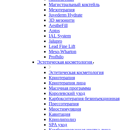
Магистральный коктейль
Мезотерапия
Juvederm Hydrate
3D мезонити
AestheFill
Aptos
IAL System
Jalupro
Lead Fine Lift
Meso-Wharton
Profhilo
Эстетическая косметология
Эстетическая косметология
Криотерапия
Криотерапия лица
Масочная программа
Королевский уход
Карбокситерапия безинъекционная
Прессотерапия
Миостимуляция
Кавитация
Криолиполиз
SPA уход
Комбинированная чистка лица