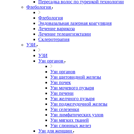
Пересадка волос по турецкой технологии
Флебология
Флебология
Эндовазальная лазерная коагуляция
Лечение варикоза
Лечение телеангиэктазии
Склеротерапия
УЗИ
УЗИ
Узи органов
Узи органов
Узи щитовидной железы
Узи почек
Узи мочевого пузыря
Узи печени
Узи желчного пузыря
Узи поджелудочной железы
Узи селезенки
Узи лимфатических узлов
Узи мягких тканей
Узи слюнных желез
Узи для женщин