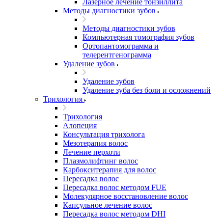
Лазерное лечение тонзиллита
Методы диагностики зубов
Методы диагностики зубов
Компьютерная томография зубов
Ортопантомограмма и
телерентгенограмма
Удаление зубов
Удаление зубов
Удаление зуба без боли и осложнений
Трихология
Трихология
Алопеция
Консультация трихолога
Мезотерапия волос
Лечение перхоти
Плазмолифтинг волос
Карбокситерапия для волос
Пересадка волос
Пересадка волос методом FUE
Молекулярное восстановление волос
Капсульное лечение волос
Пересадка волос методом DHI