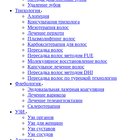
Удаление зубов
Трихология
Алопеция
Консультация трихолога
Мезотерапия волос
Лечение перхоти
Плазмолифтинг волос
Карбокситерапия для волос
Пересадка волос
Пересадка волос методом FUE
Молекулярное восстановление волос
Капсульное лечение волос
Пересадка волос методом DHI
Пересадка волос по турецкой технологии
Флебология
Эндовазальная лазерная коагуляция
Лечение варикоза
Лечение телеангиэктазии
Склеротерапия
УЗИ
Узи органов
Узи для женщин
Узи cуставов
Узи сосудов
Анализы