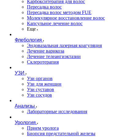
Карбокситерапия для волос
Пересадка волос
Пересадка волос методом FUE
Молекулярное восстановление волос
Капсульное лечение волос
Еще
Флебология
Эндовазальная лазерная коагуляция
Лечение варикоза
Лечение телеангиэктазии
Склеротерапия
УЗИ
Узи органов
Узи для женщин
Узи cуставов
Узи сосудов
Анализы
Лабораторные исследования
Урология
Прием уролога
Биопсия предстательной железы