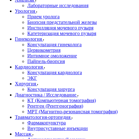
Лабораторные исследования
Урология
Прием уролога
Биопсия предстательной железы
Инстилляция мочевого пузыря
Катетеризация мочевого пузыря
Гинекология
Консультация гинеколога
Цервикометрия
Интимное омоложение
Пайпель-биопсия
Кардиология
Консультация кардиолога
ЭКГ
Хирургия
Консультация хирурга
Диагностика / Исследование
КТ (Компьютерная томография)
Рентген (Рентгенография)
МРТ (Магнитно-резонансная томография)
Травматология-ортопедия
Фармакопунктура
Внутрисуставные инъекции
Массаж