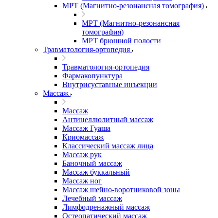
МРТ (Магнитно-резонансная томография)
МРТ (Магнитно-резонансная
томография)
МРТ брюшной полости
Травматология-ортопедия
Травматология-ортопедия
Фармакопунктура
Внутрисуставные инъекции
Массаж
Массаж
Антицеллюлитный массаж
Массаж Гуаша
Криомассаж
Классический массаж лица
Массаж рук
Баночный массаж
Массаж буккальный
Массаж ног
Массаж шейно-воротниковой зоны
Лечебный массаж
Лимфодренажный массаж
Остеопатический массаж