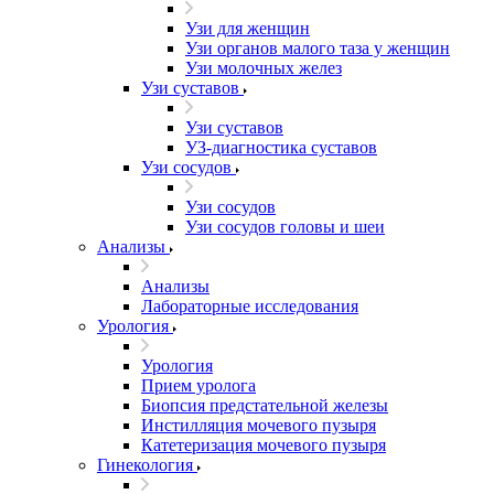
Узи для женщин
Узи органов малого таза у женщин
Узи молочных желез
Узи cуставов
Узи cуставов
УЗ-диагностика суставов
Узи сосудов
Узи сосудов
Узи сосудов головы и шеи
Анализы
Анализы
Лабораторные исследования
Урология
Урология
Прием уролога
Биопсия предстательной железы
Инстилляция мочевого пузыря
Катетеризация мочевого пузыря
Гинекология