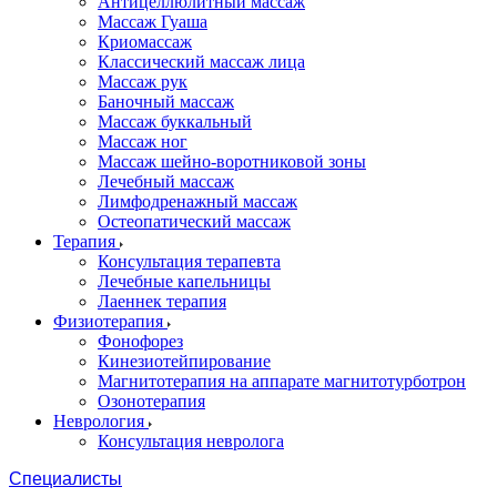
Антицеллюлитный массаж
Массаж Гуаша
Криомассаж
Классический массаж лица
Массаж рук
Баночный массаж
Массаж буккальный
Массаж ног
Массаж шейно-воротниковой зоны
Лечебный массаж
Лимфодренажный массаж
Остеопатический массаж
Терапия
Консультация терапевта
Лечебные капельницы
Лаеннек терапия
Физиотерапия
Фонофорез
Кинезиотейпирование
Магнитотерапия на аппарате магнитотурботрон
Озонотерапия
Неврология
Консультация невролога
Специалисты