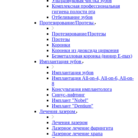
Ультразвуковая чистка зубов
Комплексная профессиональная
гигиена полости рта
Отбеливание зубов
Протезирование/Протезы
Протезирование/Протезы
Протезы
Коронки
Коронки из диоксида циркония
Безметалловая коронка (винир E-max)
Имплантация зубов
Имплантация зубов
Имплантация All-on-4, All-on-6, All-on-
8
Консультация имплантолога
Синус-лифтинг
Имплант "Nobel"
Имплант "Dentium"
Лечения лазером
Лечения лазером
Лазерное лечение фарингита
Лазерное лечение храпа