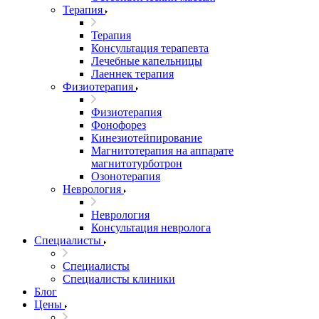
Терапия
Терапия
Консультация терапевта
Лечебные капельницы
Лаеннек терапия
Физиотерапия
Физиотерапия
Фонофорез
Кинезиотейпирование
Магнитотерапия на аппарате
магнитотурботрон
Озонотерапия
Неврология
Неврология
Консультация невролога
Специалисты
Специалисты
Специалисты клиники
Блог
Цены