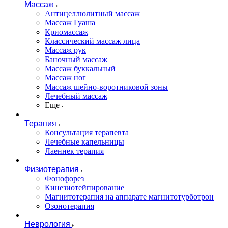
Массаж
Антицеллюлитный массаж
Массаж Гуаша
Криомассаж
Классический массаж лица
Массаж рук
Баночный массаж
Массаж буккальный
Массаж ног
Массаж шейно-воротниковой зоны
Лечебный массаж
Еще
Терапия
Консультация терапевта
Лечебные капельницы
Лаеннек терапия
Физиотерапия
Фонофорез
Кинезиотейпирование
Магнитотерапия на аппарате магнитотурботрон
Озонотерапия
Неврология