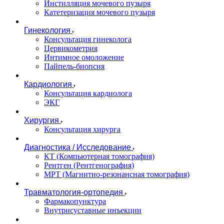
Инстилляция мочевого пузыря
Катетеризация мочевого пузыря
Гинекология
Консультация гинеколога
Цервикометрия
Интимное омоложение
Пайпель-биопсия
Кардиология
Консультация кардиолога
ЭКГ
Хирургия
Консультация хирурга
Диагностика / Исследование
КТ (Компьютерная томография)
Рентген (Рентгенография)
МРТ (Магнитно-резонансная томография)
Травматология-ортопедия
Фармакопунктура
Внутрисуставные инъекции