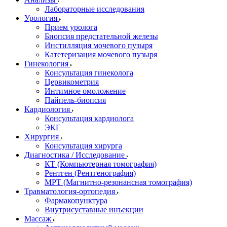
Лабораторные исследования
Урология
Прием уролога
Биопсия предстательной железы
Инстилляция мочевого пузыря
Катетеризация мочевого пузыря
Гинекология
Консультация гинеколога
Цервикометрия
Интимное омоложение
Пайпель-биопсия
Кардиология
Консультация кардиолога
ЭКГ
Хирургия
Консультация хирурга
Диагностика / Исследование
КТ (Компьютерная томография)
Рентген (Рентгенография)
МРТ (Магнитно-резонансная томография)
Травматология-ортопедия
Фармакопунктура
Внутрисуставные инъекции
Массаж