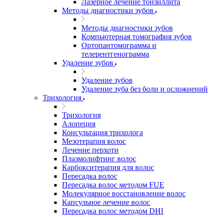
Лазерное лечение тонзиллита
Методы диагностики зубов
Методы диагностики зубов
Компьютерная томография зубов
Ортопантомограмма и
телерентгенограмма
Удаление зубов
Удаление зубов
Удаление зуба без боли и осложнений
Трихология
Трихология
Алопеция
Консультация трихолога
Мезотерапия волос
Лечение перхоти
Плазмолифтинг волос
Карбокситерапия для волос
Пересадка волос
Пересадка волос методом FUE
Молекулярное восстановление волос
Капсульное лечение волос
Пересадка волос методом DHI