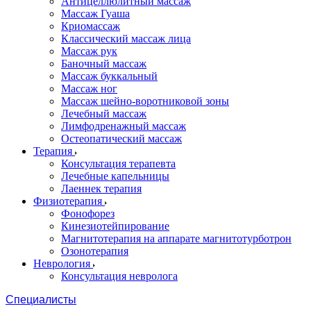
Антицеллюлитный массаж
Массаж Гуаша
Криомассаж
Классический массаж лица
Массаж рук
Баночный массаж
Массаж буккальный
Массаж ног
Массаж шейно-воротниковой зоны
Лечебный массаж
Лимфодренажный массаж
Остеопатический массаж
Терапия
Консультация терапевта
Лечебные капельницы
Лаеннек терапия
Физиотерапия
Фонофорез
Кинезиотейпирование
Магнитотерапия на аппарате магнитотурботрон
Озонотерапия
Неврология
Консультация невролога
Специалисты