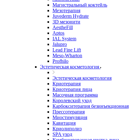
Магистральный коктейль
Мезотерапия
Juvederm Hydrate
3D мезонити
AestheFill
Aptos
IAL System
Jalupro
Lead Fine Lift
Meso-Wharton
Profhilo
Эстетическая косметология
Эстетическая косметология
Криотерапия
Криотерапия лица
Масочная программа
Королевский уход
Карбокситерапия безинъекционная
Прессотерапия
Миостимуляция
Кавитация
Криолиполиз
SPA уход
Комбинированная чистка лица