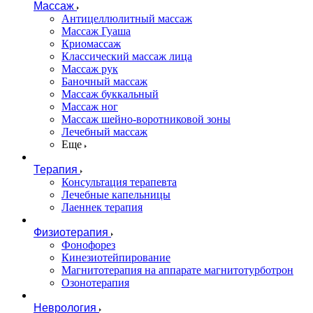
Массаж
Антицеллюлитный массаж
Массаж Гуаша
Криомассаж
Классический массаж лица
Массаж рук
Баночный массаж
Массаж буккальный
Массаж ног
Массаж шейно-воротниковой зоны
Лечебный массаж
Еще
Терапия
Консультация терапевта
Лечебные капельницы
Лаеннек терапия
Физиотерапия
Фонофорез
Кинезиотейпирование
Магнитотерапия на аппарате магнитотурботрон
Озонотерапия
Неврология