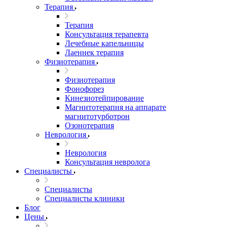
Терапия
Терапия
Консультация терапевта
Лечебные капельницы
Лаеннек терапия
Физиотерапия
Физиотерапия
Фонофорез
Кинезиотейпирование
Магнитотерапия на аппарате
магнитотурботрон
Озонотерапия
Неврология
Неврология
Консультация невролога
Специалисты
Специалисты
Специалисты клиники
Блог
Цены