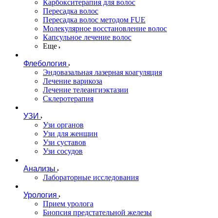
Карбокситерапия для волос
Пересадка волос
Пересадка волос методом FUE
Молекулярное восстановление волос
Капсульное лечение волос
Еще
Флебология
Эндовазальная лазерная коагуляция
Лечение варикоза
Лечение телеангиэктазии
Склеротерапия
УЗИ
Узи органов
Узи для женщин
Узи cуставов
Узи сосудов
Анализы
Лабораторные исследования
Урология
Прием уролога
Биопсия предстательной железы