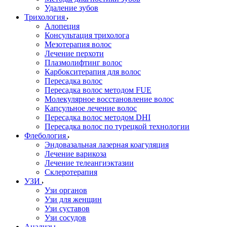
Удаление зубов
Трихология
Алопеция
Консультация трихолога
Мезотерапия волос
Лечение перхоти
Плазмолифтинг волос
Карбокситерапия для волос
Пересадка волос
Пересадка волос методом FUE
Молекулярное восстановление волос
Капсульное лечение волос
Пересадка волос методом DHI
Пересадка волос по турецкой технологии
Флебология
Эндовазальная лазерная коагуляция
Лечение варикоза
Лечение телеангиэктазии
Склеротерапия
УЗИ
Узи органов
Узи для женщин
Узи cуставов
Узи сосудов
Анализы