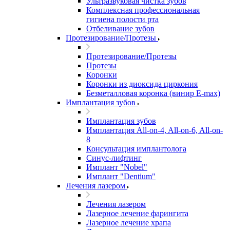
Ультразвуковая чистка зубов
Комплексная профессиональная
гигиена полости рта
Отбеливание зубов
Протезирование/Протезы
Протезирование/Протезы
Протезы
Коронки
Коронки из диоксида циркония
Безметалловая коронка (винир E-max)
Имплантация зубов
Имплантация зубов
Имплантация All-on-4, All-on-6, All-on-
8
Консультация имплантолога
Синус-лифтинг
Имплант "Nobel"
Имплант "Dentium"
Лечения лазером
Лечения лазером
Лазерное лечение фарингита
Лазерное лечение храпа