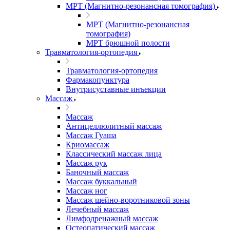
МРТ (Магнитно-резонансная томография)
МРТ (Магнитно-резонансная
томография)
МРТ брюшной полости
Травматология-ортопедия
Травматология-ортопедия
Фармакопунктура
Внутрисуставные инъекции
Массаж
Массаж
Антицеллюлитный массаж
Массаж Гуаша
Криомассаж
Классический массаж лица
Массаж рук
Баночный массаж
Массаж буккальный
Массаж ног
Массаж шейно-воротниковой зоны
Лечебный массаж
Лимфодренажный массаж
Остеопатический массаж