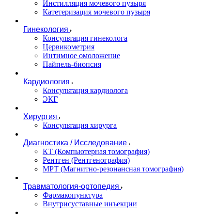
Инстилляция мочевого пузыря
Катетеризация мочевого пузыря
Гинекология
Консультация гинеколога
Цервикометрия
Интимное омоложение
Пайпель-биопсия
Кардиология
Консультация кардиолога
ЭКГ
Хирургия
Консультация хирурга
Диагностика / Исследование
КТ (Компьютерная томография)
Рентген (Рентгенография)
МРТ (Магнитно-резонансная томография)
Травматология-ортопедия
Фармакопунктура
Внутрисуставные инъекции