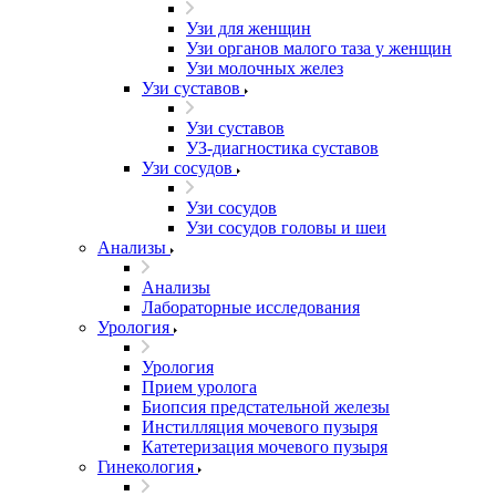
Узи для женщин
Узи органов малого таза у женщин
Узи молочных желез
Узи cуставов
Узи cуставов
УЗ-диагностика суставов
Узи сосудов
Узи сосудов
Узи сосудов головы и шеи
Анализы
Анализы
Лабораторные исследования
Урология
Урология
Прием уролога
Биопсия предстательной железы
Инстилляция мочевого пузыря
Катетеризация мочевого пузыря
Гинекология