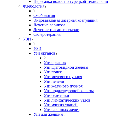
Пересадка волос по турецкой технологии
Флебология
Флебология
Эндовазальная лазерная коагуляция
Лечение варикоза
Лечение телеангиэктазии
Склеротерапия
УЗИ
УЗИ
Узи органов
Узи органов
Узи щитовидной железы
Узи почек
Узи мочевого пузыря
Узи печени
Узи желчного пузыря
Узи поджелудочной железы
Узи селезенки
Узи лимфатических узлов
Узи мягких тканей
Узи слюнных желез
Узи для женщин