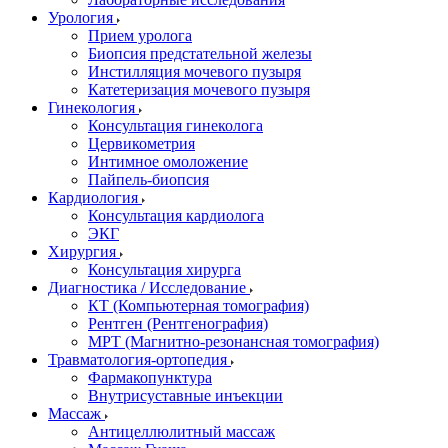
Урология
Прием уролога
Биопсия предстательной железы
Инстилляция мочевого пузыря
Катетеризация мочевого пузыря
Гинекология
Консультация гинеколога
Цервикометрия
Интимное омоложение
Пайпель-биопсия
Кардиология
Консультация кардиолога
ЭКГ
Хирургия
Консультация хирурга
Диагностика / Исследование
КТ (Компьютерная томография)
Рентген (Рентгенография)
МРТ (Магнитно-резонансная томография)
Травматология-ортопедия
Фармакопунктура
Внутрисуставные инъекции
Массаж
Антицеллюлитный массаж