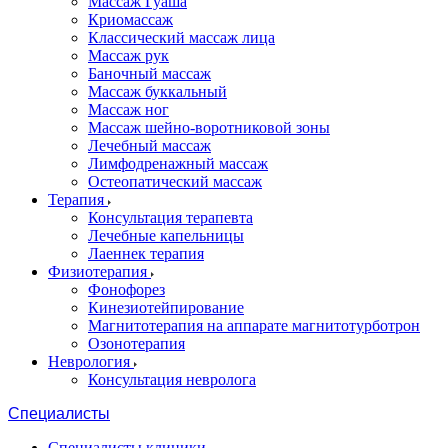
Массаж Гуаша
Криомассаж
Классический массаж лица
Массаж рук
Баночный массаж
Массаж буккальный
Массаж ног
Массаж шейно-воротниковой зоны
Лечебный массаж
Лимфодренажный массаж
Остеопатический массаж
Терапия
Консультация терапевта
Лечебные капельницы
Лаеннек терапия
Физиотерапия
Фонофорез
Кинезиотейпирование
Магнитотерапия на аппарате магнитотурботрон
Озонотерапия
Неврология
Консультация невролога
Специалисты
Специалисты клиники