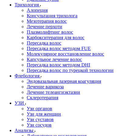
Трихология
Алопеция
Консультация трихолога
Мезотерапия волос
Лечение перхоти
Плазмолифтинг волос
Карбокситерапия для волос
Пересадка волос
Пересадка волос методом FUE
Молекулярное восстановление волос
Капсульное лечение волос
Пересадка волос методом DHI
Пересадка волос по турецкой технологии
Флебология
Эндовазальная лазерная коагуляция
Лечение варикоза
Лечение телеангиэктазии
Склеротерапия
УЗИ
Узи органов
Узи для женщин
Узи cуставов
Узи сосудов
Анализы
Лабораторные исследования