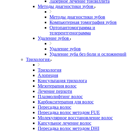
Лазерное лечение тонзиллита
Методы диагностики зубов
Методы диагностики зубов
Компьютерная томография зубов
Ортопантомограмма и
телерентгенограмма
Удаление зубов
Удаление зубов
Удаление зуба без боли и осложнений
Трихология
Трихология
Алопеция
Консультация трихолога
Мезотерапия волос
Лечение перхоти
Плазмолифтинг волос
Карбокситерапия для волос
Пересадка волос
Пересадка волос методом FUE
Молекулярное восстановление волос
Капсульное лечение волос
Пересадка волос методом DHI