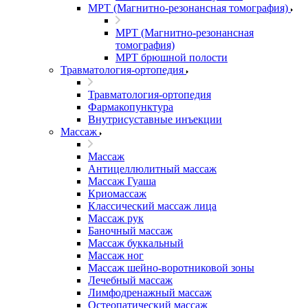
МРТ (Магнитно-резонансная томография)
МРТ (Магнитно-резонансная
томография)
МРТ брюшной полости
Травматология-ортопедия
Травматология-ортопедия
Фармакопунктура
Внутрисуставные инъекции
Массаж
Массаж
Антицеллюлитный массаж
Массаж Гуаша
Криомассаж
Классический массаж лица
Массаж рук
Баночный массаж
Массаж буккальный
Массаж ног
Массаж шейно-воротниковой зоны
Лечебный массаж
Лимфодренажный массаж
Остеопатический массаж