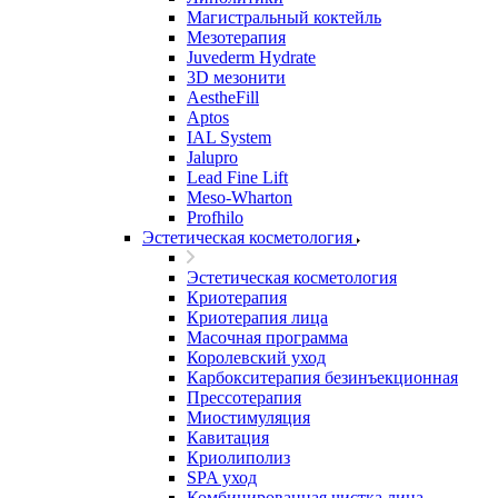
Магистральный коктейль
Мезотерапия
Juvederm Hydrate
3D мезонити
AestheFill
Aptos
IAL System
Jalupro
Lead Fine Lift
Meso-Wharton
Profhilo
Эстетическая косметология
Эстетическая косметология
Криотерапия
Криотерапия лица
Масочная программа
Королевский уход
Карбокситерапия безинъекционная
Прессотерапия
Миостимуляция
Кавитация
Криолиполиз
SPA уход
Комбинированная чистка лица