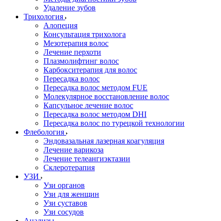
Удаление зубов
Трихология
Алопеция
Консультация трихолога
Мезотерапия волос
Лечение перхоти
Плазмолифтинг волос
Карбокситерапия для волос
Пересадка волос
Пересадка волос методом FUE
Молекулярное восстановление волос
Капсульное лечение волос
Пересадка волос методом DHI
Пересадка волос по турецкой технологии
Флебология
Эндовазальная лазерная коагуляция
Лечение варикоза
Лечение телеангиэктазии
Склеротерапия
УЗИ
Узи органов
Узи для женщин
Узи cуставов
Узи сосудов
Анализы