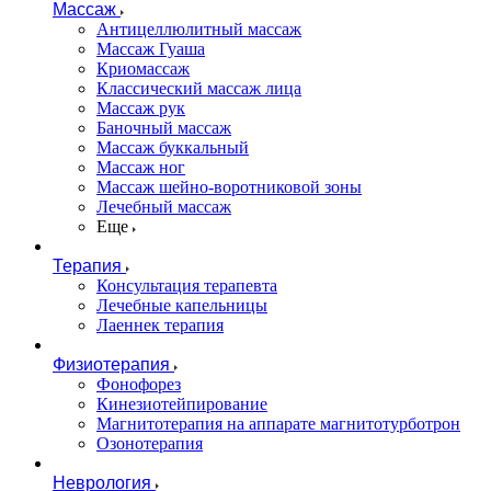
Массаж
Антицеллюлитный массаж
Массаж Гуаша
Криомассаж
Классический массаж лица
Массаж рук
Баночный массаж
Массаж буккальный
Массаж ног
Массаж шейно-воротниковой зоны
Лечебный массаж
Еще
Терапия
Консультация терапевта
Лечебные капельницы
Лаеннек терапия
Физиотерапия
Фонофорез
Кинезиотейпирование
Магнитотерапия на аппарате магнитотурботрон
Озонотерапия
Неврология