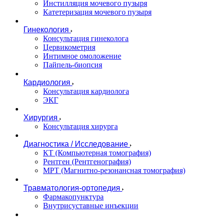
Инстилляция мочевого пузыря
Катетеризация мочевого пузыря
Гинекология
Консультация гинеколога
Цервикометрия
Интимное омоложение
Пайпель-биопсия
Кардиология
Консультация кардиолога
ЭКГ
Хирургия
Консультация хирурга
Диагностика / Исследование
КТ (Компьютерная томография)
Рентген (Рентгенография)
МРТ (Магнитно-резонансная томография)
Травматология-ортопедия
Фармакопунктура
Внутрисуставные инъекции