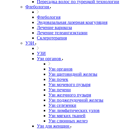
Пересадка волос по турецкой технологии
Флебология
Флебология
Эндовазальная лазерная коагуляция
Лечение варикоза
Лечение телеангиэктазии
Склеротерапия
УЗИ
УЗИ
Узи органов
Узи органов
Узи щитовидной железы
Узи почек
Узи мочевого пузыря
Узи печени
Узи желчного пузыря
Узи поджелудочной железы
Узи селезенки
Узи лимфатических узлов
Узи мягких тканей
Узи слюнных желез
Узи для женщин