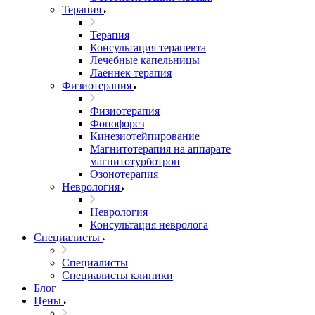
Терапия
Терапия
Консультация терапевта
Лечебные капельницы
Лаеннек терапия
Физиотерапия
Физиотерапия
Фонофорез
Кинезиотейпирование
Магнитотерапия на аппарате
магнитотурботрон
Озонотерапия
Неврология
Неврология
Консультация невролога
Специалисты
Специалисты
Специалисты клиники
Блог
Цены