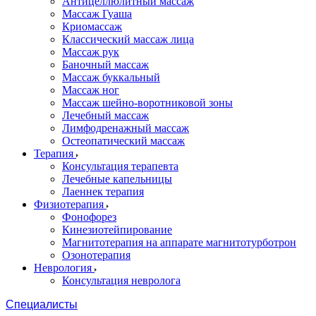
Антицеллюлитный массаж
Массаж Гуаша
Криомассаж
Классический массаж лица
Массаж рук
Баночный массаж
Массаж буккальный
Массаж ног
Массаж шейно-воротниковой зоны
Лечебный массаж
Лимфодренажный массаж
Остеопатический массаж
Терапия
Консультация терапевта
Лечебные капельницы
Лаеннек терапия
Физиотерапия
Фонофорез
Кинезиотейпирование
Магнитотерапия на аппарате магнитотурботрон
Озонотерапия
Неврология
Консультация невролога
Специалисты