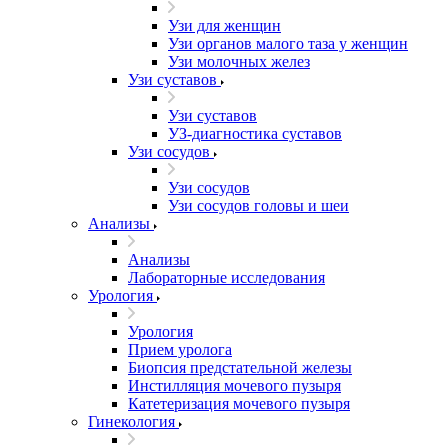
Узи для женщин
Узи органов малого таза у женщин
Узи молочных желез
Узи cуставов
Узи cуставов
УЗ-диагностика суставов
Узи сосудов
Узи сосудов
Узи сосудов головы и шеи
Анализы
Анализы
Лабораторные исследования
Урология
Урология
Прием уролога
Биопсия предстательной железы
Инстилляция мочевого пузыря
Катетеризация мочевого пузыря
Гинекология