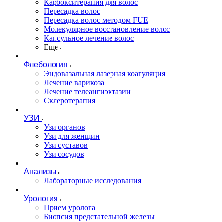
Карбокситерапия для волос
Пересадка волос
Пересадка волос методом FUE
Молекулярное восстановление волос
Капсульное лечение волос
Еще
Флебология
Эндовазальная лазерная коагуляция
Лечение варикоза
Лечение телеангиэктазии
Склеротерапия
УЗИ
Узи органов
Узи для женщин
Узи cуставов
Узи сосудов
Анализы
Лабораторные исследования
Урология
Прием уролога
Биопсия предстательной железы