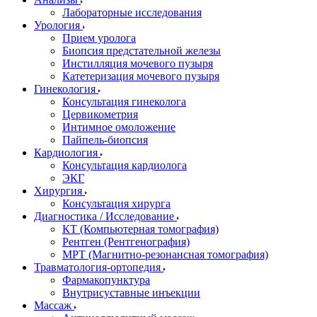
Лабораторные исследования
Урология
Прием уролога
Биопсия предстательной железы
Инстилляция мочевого пузыря
Катетеризация мочевого пузыря
Гинекология
Консультация гинеколога
Цервикометрия
Интимное омоложение
Пайпель-биопсия
Кардиология
Консультация кардиолога
ЭКГ
Хирургия
Консультация хирурга
Диагностика / Исследование
КТ (Компьютерная томография)
Рентген (Рентгенография)
МРТ (Магнитно-резонансная томография)
Травматология-ортопедия
Фармакопунктура
Внутрисуставные инъекции
Массаж