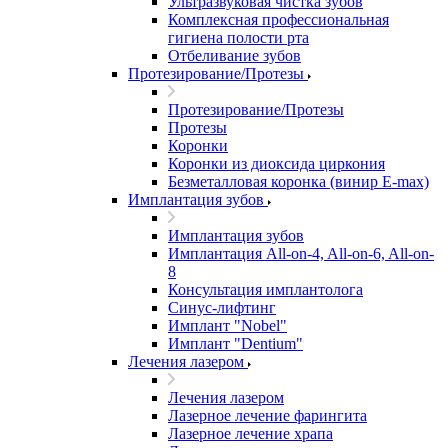
Ультразвуковая чистка зубов
Комплексная профессиональная
гигиена полости рта
Отбеливание зубов
Протезирование/Протезы
Протезирование/Протезы
Протезы
Коронки
Коронки из диоксида циркония
Безметалловая коронка (винир E-max)
Имплантация зубов
Имплантация зубов
Имплантация All-on-4, All-on-6, All-on-
8
Консультация имплантолога
Синус-лифтинг
Имплант "Nobel"
Имплант "Dentium"
Лечения лазером
Лечения лазером
Лазерное лечение фарингита
Лазерное лечение храпа