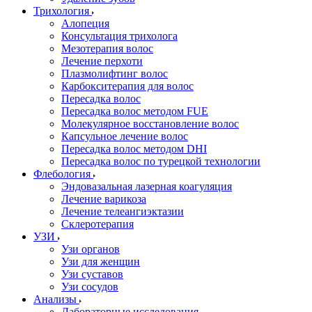
Трихология
Алопеция
Консультация трихолога
Мезотерапия волос
Лечение перхоти
Плазмолифтинг волос
Карбокситерапия для волос
Пересадка волос
Пересадка волос методом FUE
Молекулярное восстановление волос
Капсульное лечение волос
Пересадка волос методом DHI
Пересадка волос по турецкой технологии
Флебология
Эндовазальная лазерная коагуляция
Лечение варикоза
Лечение телеангиэктазии
Склеротерапия
УЗИ
Узи органов
Узи для женщин
Узи cуставов
Узи сосудов
Анализы
Лабораторные исследования