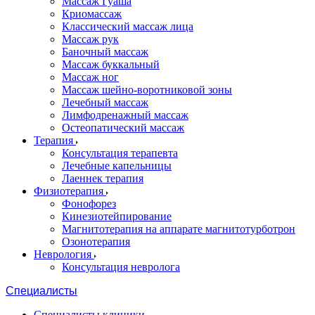
Массаж Гуаша
Криомассаж
Классический массаж лица
Массаж рук
Баночный массаж
Массаж буккальный
Массаж ног
Массаж шейно-воротниковой зоны
Лечебный массаж
Лимфодренажный массаж
Остеопатический массаж
Терапия
Консультация терапевта
Лечебные капельницы
Лаеннек терапия
Физиотерапия
Фонофорез
Кинезиотейпирование
Магнитотерапия на аппарате магнитотурботрон
Озонотерапия
Неврология
Консультация невролога
Специалисты
Специалисты клиники