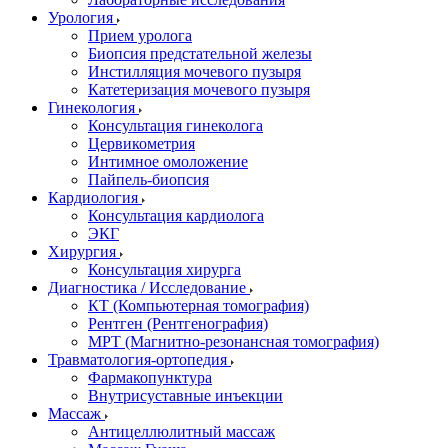
Урология
Прием уролога
Биопсия предстательной железы
Инстилляция мочевого пузыря
Катетеризация мочевого пузыря
Гинекология
Консультация гинеколога
Цервикометрия
Интимное омоложение
Пайпель-биопсия
Кардиология
Консультация кардиолога
ЭКГ
Хирургия
Консультация хирурга
Диагностика / Исследование
КТ (Компьютерная томография)
Рентген (Рентгенография)
МРТ (Магнитно-резонансная томография)
Травматология-ортопедия
Фармакопунктура
Внутрисуставные инъекции
Массаж
Антицеллюлитный массаж