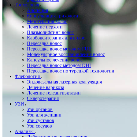
Трихология
Алопеция
Консультация трихолога
Мезотерапия волос
Лечение перхоти
Плазмолифтинг волос
Карбокситерапия для волос
Пересадка волос
Пересадка волос методом FUE
Молекулярное восстановление волос
Капсульное лечение волос
Пересадка волос методом DHI
Пересадка волос по турецкой технологии
Флебология
Эндовазальная лазерная коагуляция
Лечение варикоза
Лечение телеангиэктазии
Склеротерапия
УЗИ
Узи органов
Узи для женщин
Узи cуставов
Узи сосудов
Анализы
Лабораторные исследования