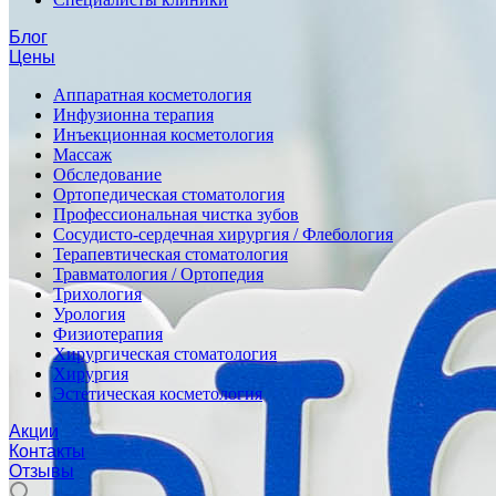
Блог
Цены
Аппаратная косметология
Инфузионна терапия
Инъекционная косметология
Массаж
Обследование
Ортопедическая стоматология
Профессиональная чистка зубов
Сосудисто-сердечная хирургия / Флебология
Терапевтическая стоматология
Травматология / Ортопедия
Трихология
Урология
Физиотерапия
Хирургическая стоматология
Хирургия
Эстетическая косметология
Акции
Контакты
Отзывы