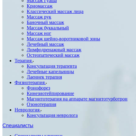
Массаж Гуаша
Криомассаж
Классический массаж лица
Массаж рук
Баночный массаж
Массаж буккальный
Массаж ног
Массаж шейно-воротниковой зоны
Лечебный массаж
Лимфодренажный массаж
Остеопатический массаж
Терапия
Консультация терапевта
Лечебные капельницы
Лаеннек терапия
Физиотерапия
Фонофорез
Кинезиотейпирование
Магнитотерапия на аппарате магнитотурботрон
Озонотерапия
Неврология
Консультация невролога
Специалисты
Специалисты клиники