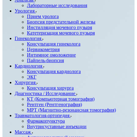
Лабораторные исследования
Урология
Прием уролога
Биопсия предстательной железы
Инстилляция мочевого пузыря
Катетеризация мочевого пузыря
Гинекология
Консультация гинеколога
Цервикометрия
Интимное омоложение
Пайпель-биопсия
Кардиология
Консультация кардиолога
ЭКГ
Хирургия
Консультация хирурга
Диагностика / Исследование
КТ (Компьютерная томография)
Рентген (Рентгенография)
МРТ (Магнитно-резонансная томография)
Травматология-ортопедия
Фармакопунктура
Внутрисуставные инъекции
Массаж