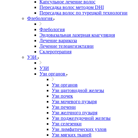
Капсульное лечение волос
Пересадка волос методом DHI
Пересадка волос по турецкой технологии
Флебология
Флебология
Эндовазальная лазерная коагуляция
Лечение варикоза
Лечение телеангиэктазии
Склеротерапия
УЗИ
УЗИ
Узи органов
Узи органов
Узи щитовидной железы
Узи почек
Узи мочевого пузыря
Узи печени
Узи желчного пузыря
Узи поджелудочной железы
Узи селезенки
Узи лимфатических узлов
Узи мягких тканей