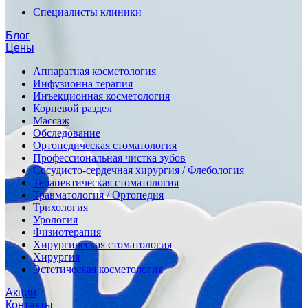
Специалисты клиники
Блог
Цены
Аппаратная косметология
Инфузионна терапия
Инъекционная косметология
Корневой раздел
Массаж
Обследование
Ортопедическая стоматология
Профессиональная чистка зубов
Сосудисто-сердечная хирургия / Флебология
Терапевтическая стоматология
Травматология / Ортопедия
Трихология
Урология
Физиотерапия
Хирургическая стоматология
Хирургия
Эстетическая косметология
Акции
Контакты