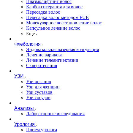
Плазмолифтинг волос
Карбокситерапия для волос
Пересадка волос
Пересадка волос методом FUE
Молекулярное восстановление волос
Капсульное лечение волос
Еще
Флебология
Эндовазальная лазерная коагуляция
Лечение варикоза
Лечение телеангиэктазии
Склеротерапия
УЗИ
Узи органов
Узи для женщин
Узи cуставов
Узи сосудов
Анализы
Лабораторные исследования
Урология
Прием уролога