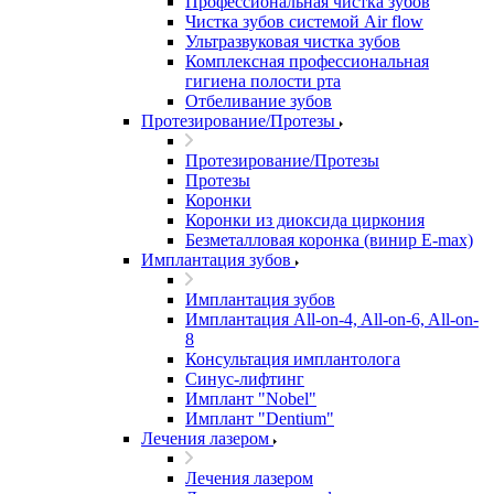
Профессиональная чистка зубов
Чистка зубов системой Air flow
Ультразвуковая чистка зубов
Комплексная профессиональная
гигиена полости рта
Отбеливание зубов
Протезирование/Протезы
Протезирование/Протезы
Протезы
Коронки
Коронки из диоксида циркония
Безметалловая коронка (винир E-max)
Имплантация зубов
Имплантация зубов
Имплантация All-on-4, All-on-6, All-on-
8
Консультация имплантолога
Синус-лифтинг
Имплант "Nobel"
Имплант "Dentium"
Лечения лазером
Лечения лазером