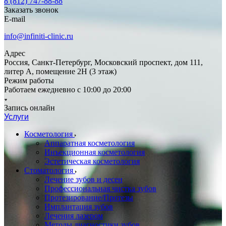
8 (812) 747-88-88
Заказать звонок
E-mail
info@infiniti-clinic.ru
Адрес
Россия, Санкт-Петербург, Московский проспект, дом 111,
литер А, помещение 2Н (3 этаж)
Режим работы
Работаем ежедневно с
10:00 до 20:00
Запись онлайн
Услуги
Косметология
Аппаратная косметология
Инъекционная косметология
Эстетическая косметология
Стоматология
Лечение зубов и десен
Профессиональная чистка зубов
Протезирование/Протезы
Имплантация зубов
Лечения лазером
Методы диагностики зубов