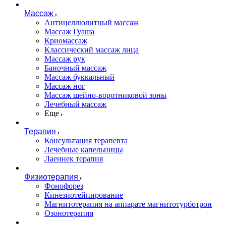
Массаж
Антицеллюлитный массаж
Массаж Гуаша
Криомассаж
Классический массаж лица
Массаж рук
Баночный массаж
Массаж буккальный
Массаж ног
Массаж шейно-воротниковой зоны
Лечебный массаж
Еще
Терапия
Консультация терапевта
Лечебные капельницы
Лаеннек терапия
Физиотерапия
Фонофорез
Кинезиотейпирование
Магнитотерапия на аппарате магнитотурботрон
Озонотерапия