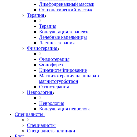
Лимфодренажный массаж
Остеопатический массаж
Терапия
Терапия
Консультация терапевта
Лечебные капельницы
Лаеннек терапия
Физиотерапия
Физиотерапия
Фонофорез
Кинезиотейпирование
Магнитотерапия на аппарате
магнитотурботрон
Озонотерапия
Неврология
Неврология
Консультация невролога
Специалисты
Специалисты
Специалисты клиники
Блог