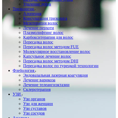
Удаление зубов
Трихология
Алопеция
Консультация трихолога
Мезотерапия волос
Лечение перхоти
Плазмолифтинг волос
Карбокситерапия для волос
Пересадка волос
Пересадка волос методом FUE
Молекулярное восстановление волос
Капсульное лечение волос
Пересадка волос методом DHI
Пересадка волос по турецкой технологии
Флебология
Эндовазальная лазерная коагуляция
Лечение варикоза
Лечение телеангиэктазии
Склеротерапия
УЗИ
Узи органов
Узи для женщин
Узи cуставов
Узи сосудов
Анализы