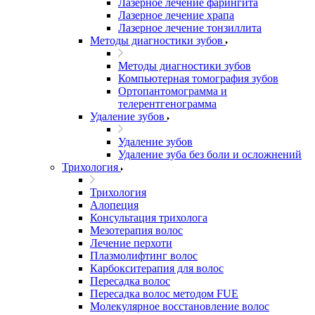
Лазерное лечение фарингита
Лазерное лечение храпа
Лазерное лечение тонзиллита
Методы диагностики зубов
Методы диагностики зубов
Компьютерная томография зубов
Ортопантомограмма и
телерентгенограмма
Удаление зубов
Удаление зубов
Удаление зуба без боли и осложнений
Трихология
Трихология
Алопеция
Консультация трихолога
Мезотерапия волос
Лечение перхоти
Плазмолифтинг волос
Карбокситерапия для волос
Пересадка волос
Пересадка волос методом FUE
Молекулярное восстановление волос