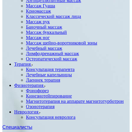
Антицеллюлитный массаж
Массаж Гуаша
Криомассаж
Классический массаж лица
Массаж рук
Баночный массаж
Массаж буккальный
Массаж ног
Массаж шейно-воротниковой зоны
Лечебный массаж
Лимфодренажный массаж
Остеопатический массаж
Терапия
Консультация терапевта
Лечебные капельницы
Лаеннек терапия
Физиотерапия
Фонофорез
Кинезиотейпирование
Магнитотерапия на аппарате магнитотурботрон
Озонотерапия
Неврология
Консультация невролога
Специалисты