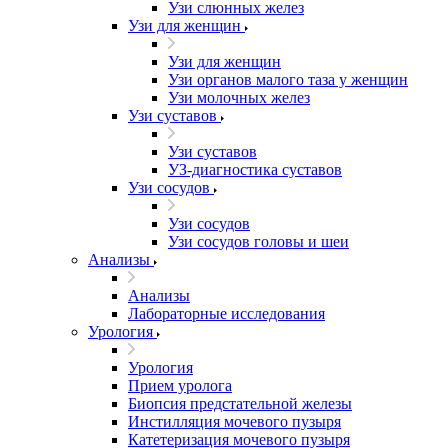
Узи слюнных желез
Узи для женщин
Узи для женщин
Узи органов малого таза у женщин
Узи молочных желез
Узи cуставов
Узи cуставов
УЗ-диагностика суставов
Узи сосудов
Узи сосудов
Узи сосудов головы и шеи
Анализы
Анализы
Лабораторные исследования
Урология
Урология
Прием уролога
Биопсия предстательной железы
Инстилляция мочевого пузыря
Катетеризация мочевого пузыря