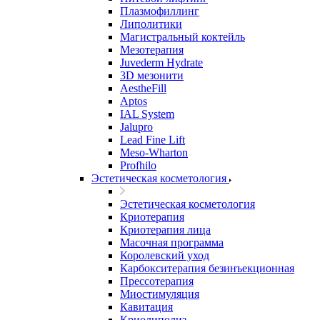
Плазмофиллинг
Липолитики
Магистральный коктейль
Мезотерапия
Juvederm Hydrate
3D мезонити
AestheFill
Aptos
IAL System
Jalupro
Lead Fine Lift
Meso-Wharton
Profhilo
Эстетическая косметология
Эстетическая косметология
Криотерапия
Криотерапия лица
Масочная программа
Королевский уход
Карбокситерапия безинъекционная
Прессотерапия
Миостимуляция
Кавитация
Криолиполиз