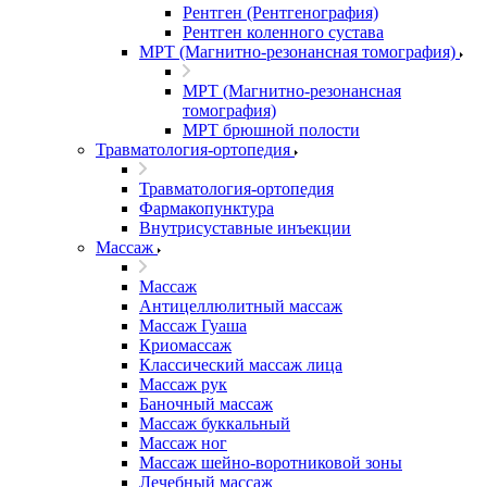
Рентген (Рентгенография)
Рентген коленного сустава
МРТ (Магнитно-резонансная томография)
МРТ (Магнитно-резонансная
томография)
МРТ брюшной полости
Травматология-ортопедия
Травматология-ортопедия
Фармакопунктура
Внутрисуставные инъекции
Массаж
Массаж
Антицеллюлитный массаж
Массаж Гуаша
Криомассаж
Классический массаж лица
Массаж рук
Баночный массаж
Массаж буккальный
Массаж ног
Массаж шейно-воротниковой зоны
Лечебный массаж