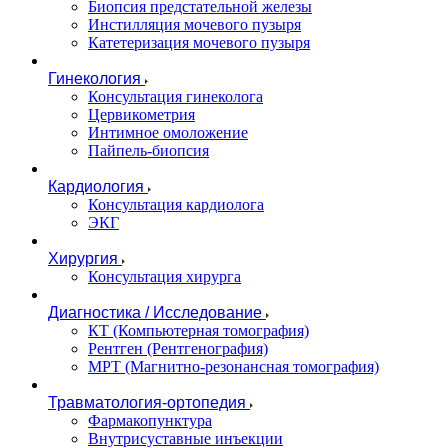
Биопсия предстательной железы
Инстилляция мочевого пузыря
Катетеризация мочевого пузыря
Гинекология
Консультация гинеколога
Цервикометрия
Интимное омоложение
Пайпель-биопсия
Кардиология
Консультация кардиолога
ЭКГ
Хирургия
Консультация хирурга
Диагностика / Исследование
КТ (Компьютерная томография)
Рентген (Рентгенография)
МРТ (Магнитно-резонансная томография)
Травматология-ортопедия
Фармакопунктура
Внутрисуставные инъекции