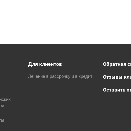
Для клиентов
Обратная с
Отзывы кл
Лечение в рассрочку и в кредит
Оставить о
нских
ой
ты