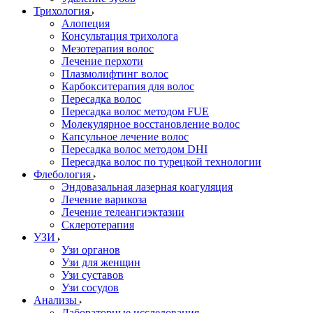
Трихология
Алопеция
Консультация трихолога
Мезотерапия волос
Лечение перхоти
Плазмолифтинг волос
Карбокситерапия для волос
Пересадка волос
Пересадка волос методом FUE
Молекулярное восстановление волос
Капсульное лечение волос
Пересадка волос методом DHI
Пересадка волос по турецкой технологии
Флебология
Эндовазальная лазерная коагуляция
Лечение варикоза
Лечение телеангиэктазии
Склеротерапия
УЗИ
Узи органов
Узи для женщин
Узи cуставов
Узи сосудов
Анализы
Лабораторные исследования