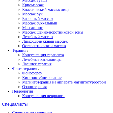
Массаж Гуаша
Криомассаж
Классический массаж лица
Массаж рук
Баночный массаж
Массаж буккальный
Массаж ног
Массаж шейно-воротниковой зоны
Лечебный массаж
Лимфодренажный массаж
Остеопатический массаж
Терапия
Консультация терапевта
Лечебные капельницы
Лаеннек терапия
Физиотерапия
Фонофорез
Кинезиотейпирование
Магнитотерапия на аппарате магнитотурботрон
Озонотерапия
Неврология
Консультация невролога
Специалисты
Специалисты клиники