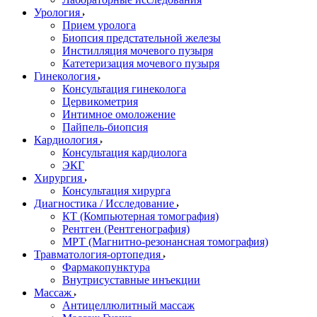
Урология
Прием уролога
Биопсия предстательной железы
Инстилляция мочевого пузыря
Катетеризация мочевого пузыря
Гинекология
Консультация гинеколога
Цервикометрия
Интимное омоложение
Пайпель-биопсия
Кардиология
Консультация кардиолога
ЭКГ
Хирургия
Консультация хирурга
Диагностика / Исследование
КТ (Компьютерная томография)
Рентген (Рентгенография)
МРТ (Магнитно-резонансная томография)
Травматология-ортопедия
Фармакопунктура
Внутрисуставные инъекции
Массаж
Антицеллюлитный массаж