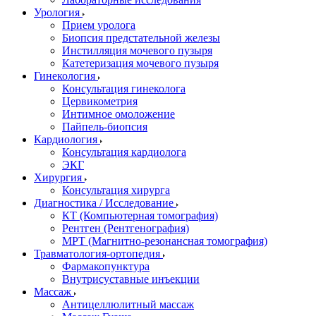
Урология
Прием уролога
Биопсия предстательной железы
Инстилляция мочевого пузыря
Катетеризация мочевого пузыря
Гинекология
Консультация гинеколога
Цервикометрия
Интимное омоложение
Пайпель-биопсия
Кардиология
Консультация кардиолога
ЭКГ
Хирургия
Консультация хирурга
Диагностика / Исследование
КТ (Компьютерная томография)
Рентген (Рентгенография)
МРТ (Магнитно-резонансная томография)
Травматология-ортопедия
Фармакопунктура
Внутрисуставные инъекции
Массаж
Антицеллюлитный массаж