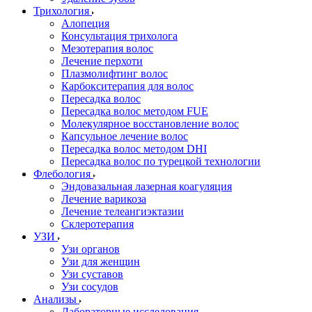
Трихология
Алопеция
Консультация трихолога
Мезотерапия волос
Лечение перхоти
Плазмолифтинг волос
Карбокситерапия для волос
Пересадка волос
Пересадка волос методом FUE
Молекулярное восстановление волос
Капсульное лечение волос
Пересадка волос методом DHI
Пересадка волос по турецкой технологии
Флебология
Эндовазальная лазерная коагуляция
Лечение варикоза
Лечение телеангиэктазии
Склеротерапия
УЗИ
Узи органов
Узи для женщин
Узи cуставов
Узи сосудов
Анализы
Лабораторные исследования