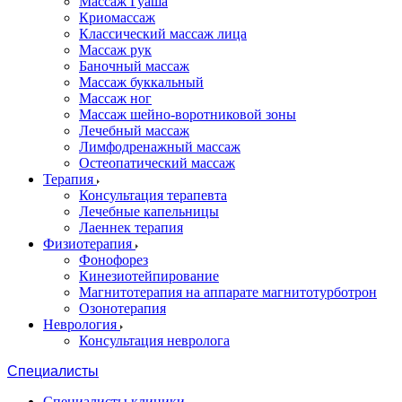
Массаж Гуаша
Криомассаж
Классический массаж лица
Массаж рук
Баночный массаж
Массаж буккальный
Массаж ног
Массаж шейно-воротниковой зоны
Лечебный массаж
Лимфодренажный массаж
Остеопатический массаж
Терапия
Консультация терапевта
Лечебные капельницы
Лаеннек терапия
Физиотерапия
Фонофорез
Кинезиотейпирование
Магнитотерапия на аппарате магнитотурботрон
Озонотерапия
Неврология
Консультация невролога
Специалисты
Специалисты клиники