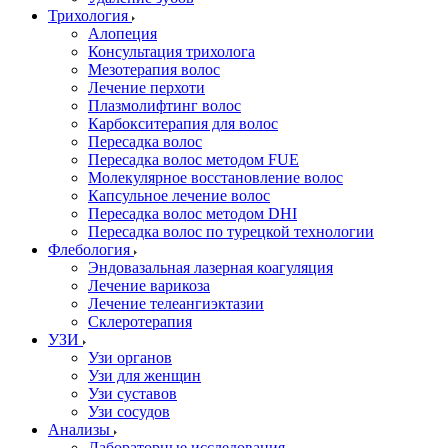
Трихология
Алопеция
Консультация трихолога
Мезотерапия волос
Лечение перхоти
Плазмолифтинг волос
Карбокситерапия для волос
Пересадка волос
Пересадка волос методом FUE
Молекулярное восстановление волос
Капсульное лечение волос
Пересадка волос методом DHI
Пересадка волос по турецкой технологии
Флебология
Эндовазальная лазерная коагуляция
Лечение варикоза
Лечение телеангиэктазии
Склеротерапия
УЗИ
Узи органов
Узи для женщин
Узи cуставов
Узи сосудов
Анализы
Лабораторные исследования