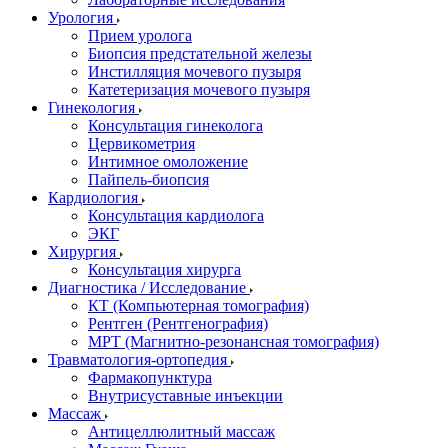
Урология
Прием уролога
Биопсия предстательной железы
Инстилляция мочевого пузыря
Катетеризация мочевого пузыря
Гинекология
Консультация гинеколога
Цервикометрия
Интимное омоложение
Пайпель-биопсия
Кардиология
Консультация кардиолога
ЭКГ
Хирургия
Консультация хирурга
Диагностика / Исследование
КТ (Компьютерная томография)
Рентген (Рентгенография)
МРТ (Магнитно-резонансная томография)
Травматология-ортопедия
Фармакопунктура
Внутрисуставные инъекции
Массаж
Антицеллюлитный массаж