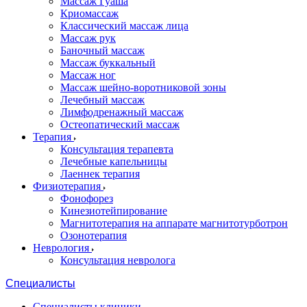
Массаж Гуаша
Криомассаж
Классический массаж лица
Массаж рук
Баночный массаж
Массаж буккальный
Массаж ног
Массаж шейно-воротниковой зоны
Лечебный массаж
Лимфодренажный массаж
Остеопатический массаж
Терапия
Консультация терапевта
Лечебные капельницы
Лаеннек терапия
Физиотерапия
Фонофорез
Кинезиотейпирование
Магнитотерапия на аппарате магнитотурботрон
Озонотерапия
Неврология
Консультация невролога
Специалисты
Специалисты клиники